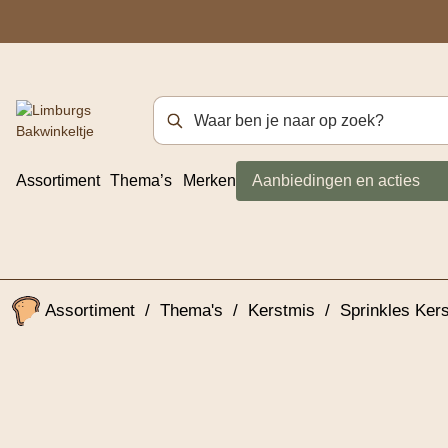
Zoekterm
Assortiment
Thema’s
Merken
Aanbiedingen en acties
Assortiment
/
Thema's
/
Kerstmis
/
Sprinkles Ker