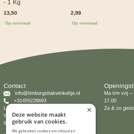
- 1 Kg
13,50
2,99
Op voorraad
Op voorraad
Contact
Openingst
info@limburgsbakwinkeltje.nl
Ma t/m vrij – 
+31455226693
17.00
×
Limburgs Bakwinkeltje
Za & zo gesl
Deze website maakt
Wijngaardsweg 16
gebruik van cookies.
6412 PJ Heerlen
We gebruiken cookies om inhoud en