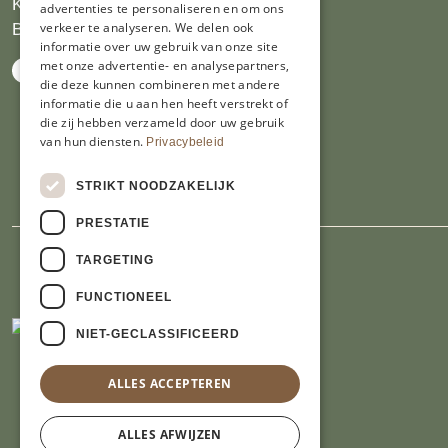
KVK 14069470
advertenties te personaliseren en om ons
verkeer te analyseren. We delen ook
BTW NL809913914.B01
informatie over uw gebruik van onze site
met onze advertentie- en analysepartners,
die deze kunnen combineren met andere
informatie die u aan hen heeft verstrekt of
die zij hebben verzameld door uw gebruik
van hun diensten.
Privacybeleid
STRIKT NOODZAKELIJK
PRESTATIE
TARGETING
FUNCTIONEEL
NIET-GECLASSIFICEERD
ALLES ACCEPTEREN
ALLES AFWIJZEN