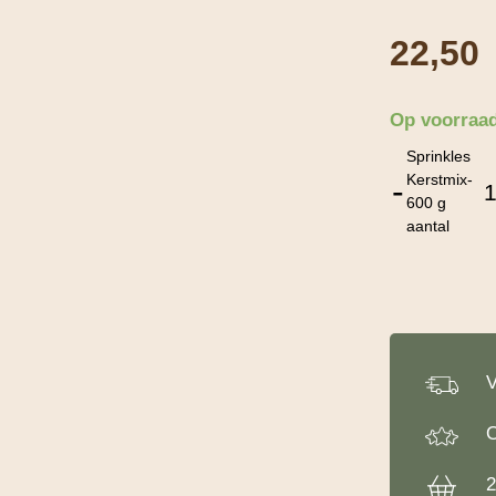
22,50
Op voorraa
Sprinkles
Kerstmix-
-
600 g
aantal
V
O
2