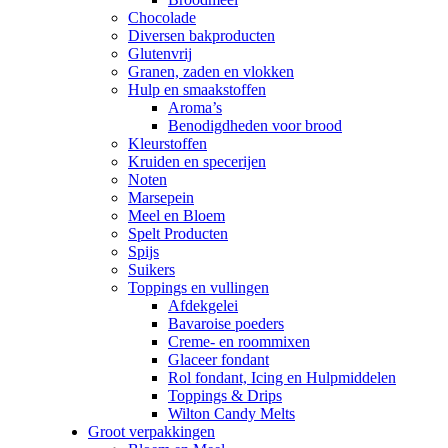
Chocolade
Diversen bakproducten
Glutenvrij
Granen, zaden en vlokken
Hulp en smaakstoffen
Aroma’s
Benodigdheden voor brood
Kleurstoffen
Kruiden en specerijen
Noten
Marsepein
Meel en Bloem
Spelt Producten
Spijs
Suikers
Toppings en vullingen
Afdekgelei
Bavaroise poeders
Creme- en roommixen
Glaceer fondant
Rol fondant, Icing en Hulpmiddelen
Toppings & Drips
Wilton Candy Melts
Groot verpakkingen