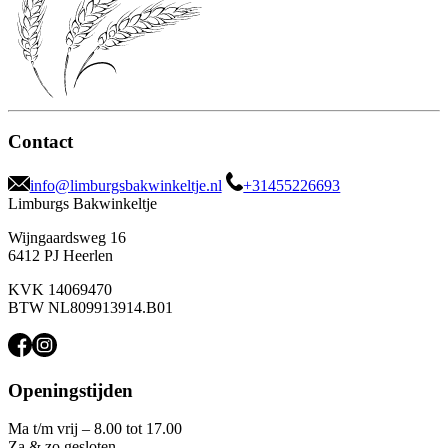
Contact
info@limburgsbakwinkeltje.nl
+31455226693
Limburgs Bakwinkeltje
Wijngaardsweg 16
6412 PJ Heerlen
KVK 14069470
BTW NL809913914.B01
Openingstijden
Ma t/m vrij – 8.00 tot 17.00
Za & zo gesloten