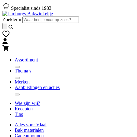
Naar
Naar
Specialist sinds 1983
hoofd-
footer
inhoud
gaan
Zoekterm
gaan
Assortiment
Thema’s
Merken
Aanbiedingen en acties
Wie zijn wij?
Recepten
Tips
Alles voor Vlaai
Bak materialen
Cadeaubonnen