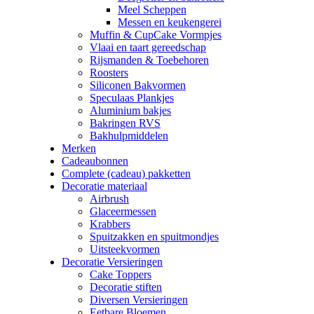
Meel Scheppen
Messen en keukengerei
Muffin & CupCake Vormpjes
Vlaai en taart gereedschap
Rijsmanden & Toebehoren
Roosters
Siliconen Bakvormen
Speculaas Plankjes
Aluminium bakjes
Bakringen RVS
Bakhulpmiddelen
Merken
Cadeaubonnen
Complete (cadeau) pakketten
Decoratie materiaal
Airbrush
Glaceermessen
Krabbers
Spuitzakken en spuitmondjes
Uitsteekvormen
Decoratie Versieringen
Cake Toppers
Decoratie stiften
Diversen Versieringen
Eetbare Bloemen