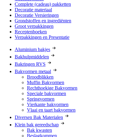
Complete (cadeau) pakketten
Decoratie materiaal
Decoratie Versieringen
Grondstoffen en ingrediënten
Groot verpakkingen
Receptenboeken
Verpakkingen en Presentatie
Aluminium bakjes
Bakhulpmiddelen
Bakringen RVS
Bakvormen metaal
Broodblikken
Muffin Bakvormen
Rechthoekige Bakvormen
Speciale bakvormen
Springvormen
Vierkante bakvormen
Vlaai en taart bakvormen
Diversen Bak Materialen
Klein bak gereedschap
Bak kwasten
Beslagkommen