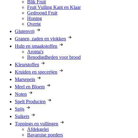
Blik Fruit
Fruit Vulling Kant en Klaar
Gedroogd Fruit
Honing
Overig
Glutenvrij
Granen, zaden en vlokken
Hulp en smaakstoffen
Aroma's
Benodigdheden voor brood
Kleurstoffen
Kruiden en specerijen
Marsepein
Meel en Bloem
Noten
Spelt Producten
Spijs
Suikers
Toppings en vullingen
Afdekgelei
Bavaroise poeders