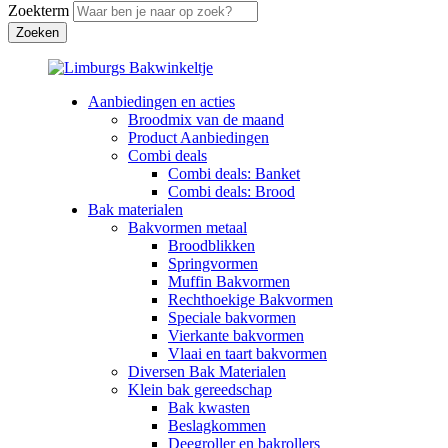
Zoekterm
Aanbiedingen en acties
Broodmix van de maand
Product Aanbiedingen
Combi deals
Combi deals: Banket
Combi deals: Brood
Bak materialen
Bakvormen metaal
Broodblikken
Springvormen
Muffin Bakvormen
Rechthoekige Bakvormen
Speciale bakvormen
Vierkante bakvormen
Vlaai en taart bakvormen
Diversen Bak Materialen
Klein bak gereedschap
Bak kwasten
Beslagkommen
Deegroller en bakrollers