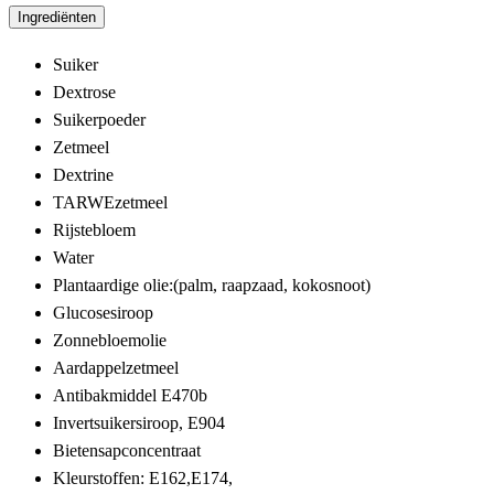
Ingrediënten
Suiker
Dextrose
Suikerpoeder
Zetmeel
Dextrine
TARWEzetmeel
Rijstebloem
Water
Plantaardige olie:(palm, raapzaad, kokosnoot)
Glucosesiroop
Zonnebloemolie
Aardappelzetmeel
Antibakmiddel E470b
Invertsuikersiroop, E904
Bietensapconcentraat
Kleurstoffen: E162,E174,