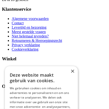
Klantenservice
Algemene voorwaarden
Contact
Levertijd en bezorging
Meest gestelde vragen
Niet helemaal tevreden?
Retourneren & Herroepingsrecht
Privacy verklaring
Cookieverklaring
Winkel
Aanbiedingen en acties
×
Assortiment
Deze website maakt
Thema's
gebruik van cookies.
Over ons
We gebruiken cookies om inhoud en
advertenties te personaliseren en om ons
Wie zijn wij?
verkeer te analyseren. We delen ook
Recepten
informatie over uw gebruik van onze site
Tips
met onze advertentie- en analysepartners,