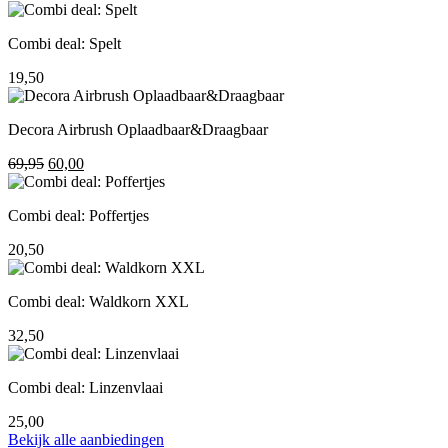
prijs
prijs
was:
is:
Combi deal: Spelt
195,00.
155,00.
19,50
Decora Airbrush Oplaadbaar&Draagbaar
Oorspronkelijke
Huidige
69,95
60,00
prijs
prijs
was:
is:
Combi deal: Poffertjes
69,95.
60,00.
20,50
Combi deal: Waldkorn XXL
32,50
Combi deal: Linzenvlaai
25,00
Bekijk alle aanbiedingen