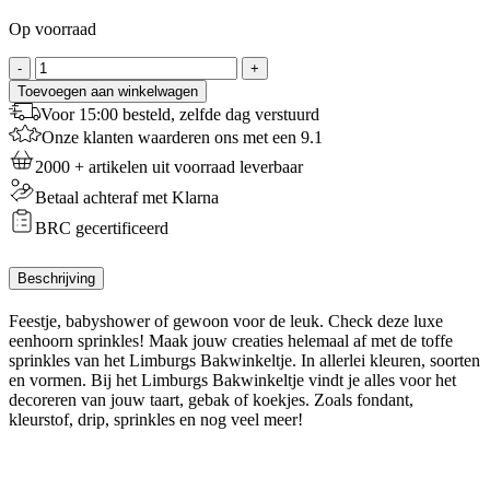
Op voorraad
Sprinkles
-
+
Eenhoorn/Unicorn
Toevoegen aan winkelwagen
-
Voor 15:00 besteld, zelfde dag verstuurd
100
Onze klanten waarderen ons met een 9.1
g
aantal
2000 + artikelen uit voorraad leverbaar
Betaal achteraf met Klarna
BRC gecertificeerd
Beschrijving
Feestje, babyshower of gewoon voor de leuk. Check deze luxe
eenhoorn sprinkles! Maak jouw creaties helemaal af met de toffe
sprinkles van het Limburgs Bakwinkeltje. In allerlei kleuren, soorten
en vormen. Bij het Limburgs Bakwinkeltje vindt je alles voor het
decoreren van jouw taart, gebak of koekjes. Zoals fondant,
kleurstof, drip, sprinkles en nog veel meer!