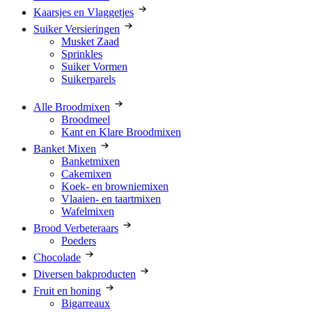
Kaarsjes en Vlaggetjes
Suiker Versieringen
Musket Zaad
Sprinkles
Suiker Vormen
Suikerparels
Alle Broodmixen
Broodmeel
Kant en Klare Broodmixen
Banket Mixen
Banketmixen
Cakemixen
Koek- en browniemixen
Vlaaien- en taartmixen
Wafelmixen
Brood Verbeteraars
Poeders
Chocolade
Diversen bakproducten
Fruit en honing
Bigarreaux