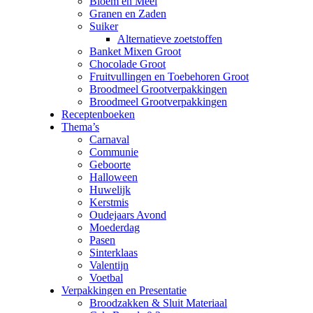
Bloem en Meel
Granen en Zaden
Suiker
Alternatieve zoetstoffen
Banket Mixen Groot
Chocolade Groot
Fruitvullingen en Toebehoren Groot
Broodmeel Grootverpakkingen
Broodmeel Grootverpakkingen
Receptenboeken
Thema’s
Carnaval
Communie
Geboorte
Halloween
Huwelijk
Kerstmis
Oudejaars Avond
Moederdag
Pasen
Sinterklaas
Valentijn
Voetbal
Verpakkingen en Presentatie
Broodzakken & Sluit Materiaal