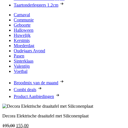
Taartonderleggers 1.2cm
Carnaval
Communie
Geboorte
Halloween
Huwelijk
Kerstmis
Moederdag
Oudejaars Avond
Pasen
Sinterklaas
Valentijn
Voetbal
Broodmix van de maand
Combi deals
Product Aanbiedingen
Decora Elektrische draaitafel met Siliconenplaat
Oorspronkelijke
Huidige
195,00
155,00