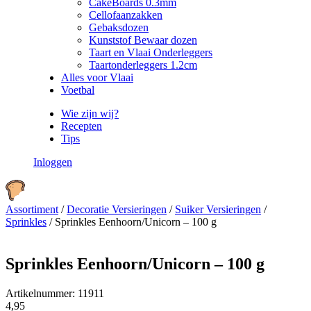
CakeBoards 0.3mm
Cellofaanzakken
Gebaksdozen
Kunststof Bewaar dozen
Taart en Vlaai Onderleggers
Taartonderleggers 1.2cm
Alles voor Vlaai
Voetbal
Wie zijn wij?
Recepten
Tips
Inloggen
Assortiment
/
Decoratie Versieringen
/
Suiker Versieringen
/
Sprinkles
/
Sprinkles Eenhoorn/Unicorn – 100 g
Sprinkles Eenhoorn/Unicorn – 100 g
Artikelnummer:
11911
4,95