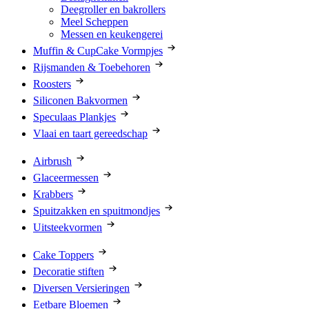
Deegroller en bakrollers
Meel Scheppen
Messen en keukengerei
Muffin & CupCake Vormpjes
Rijsmanden & Toebehoren
Roosters
Siliconen Bakvormen
Speculaas Plankjes
Vlaai en taart gereedschap
Airbrush
Glaceermessen
Krabbers
Spuitzakken en spuitmondjes
Uitsteekvormen
Cake Toppers
Decoratie stiften
Diversen Versieringen
Eetbare Bloemen