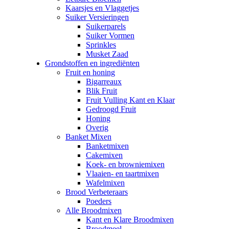
Kaarsjes en Vlaggetjes
Suiker Versieringen
Suikerparels
Suiker Vormen
Sprinkles
Musket Zaad
Grondstoffen en ingrediënten
Fruit en honing
Bigarreaux
Blik Fruit
Fruit Vulling Kant en Klaar
Gedroogd Fruit
Honing
Overig
Banket Mixen
Banketmixen
Cakemixen
Koek- en browniemixen
Vlaaien- en taartmixen
Wafelmixen
Brood Verbeteraars
Poeders
Alle Broodmixen
Kant en Klare Broodmixen
Broodmeel