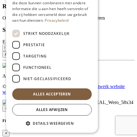
die deze kunnen combineren met andere
Recensies
informatie die u aan hen heeft verstrekt of
die zij hebben verzameld door uw gebruik
Onze klanten waarderen ons met 4.9 van de 5 sterren
van hun diensten.
Privacybeleid
Schrijf je in voor onze nieuwsbrief
STRIKT NOODZAKELIJK
E-mailadres
PRESTATIE
TARGETING
FUNCTIONEEL
Al onze prijzen zijn incl. BTW
NIET-GECLASSIFICEERD
© Copyright 2026 Limburgs Bakwinkeltje |
Maatwerk website
webmix
ALLES ACCEPTEREN
↑ Top
ALLES AFWIJZEN
Filter
DETAILS WEERGEVEN
×