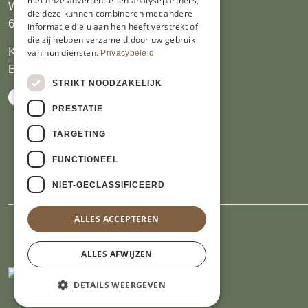
met onze advertentie- en analysepartners,
Wijngaardsweg 16
die deze kunnen combineren met andere
6412 PJ Heerlen
informatie die u aan hen heeft verstrekt of
die zij hebben verzameld door uw gebruik
KVK 14069470
van hun diensten.
Privacybeleid
BTW NL809913914.B01
STRIKT NOODZAKELIJK
PRESTATIE
TARGETING
FUNCTIONEEL
NIET-GECLASSIFICEERD
ALLES ACCEPTEREN
ALLES AFWIJZEN
DETAILS WEERGEVEN