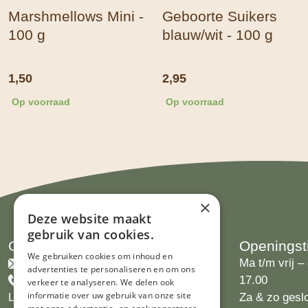
Marshmellows Mini -
Geboorte Suikers
100 g
blauw/wit - 100 g
1,50
2,95
Op voorraad
Op voorraad
×
Deze website maakt
gebruik van cookies.
Contact
Openingst
We gebruiken cookies om inhoud en
info@limburgsbakwinkeltje.nl
Ma t/m vrij – 
advertenties te personaliseren en om ons
+31455226693
17.00
verkeer te analyseren. We delen ook
informatie over uw gebruik van onze site
Limburgs Bakwinkeltje
Za & zo gesl