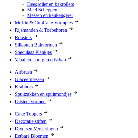
Deegroller en bakrollers
Meel Scheppen
Messen en keukengerei
Muffin & CupCake Vormpjes
Rijsmanden & Toebehoren
Roosters
Siliconen Bakvormen
Speculaas Plankjes
Vlaai en taart gereedschap
Airbrush
Glaceermessen
Krabbers
Spuitzakken en spuitmondjes
Uitsteekvormen
Cake Toppers
Decoratie stiften
Diversen Versieringen
Eetbare Bloemen