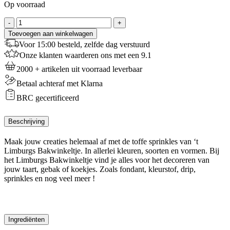
Op voorraad
Sprinkles
-
+
Winter
Toevoegen aan winkelwagen
-
Voor 15:00 besteld, zelfde dag verstuurd
100
Onze klanten waarderen ons met een 9.1
g
aantal
2000 + artikelen uit voorraad leverbaar
Betaal achteraf met Klarna
BRC gecertificeerd
Beschrijving
Maak jouw creaties helemaal af met de toffe sprinkles van ‘t
Limburgs Bakwinkeltje. In allerlei kleuren, soorten en vormen. Bij
het Limburgs Bakwinkeltje vind je alles voor het decoreren van
jouw taart, gebak of koekjes. Zoals fondant, kleurstof, drip,
sprinkles en nog veel meer !
Ingrediënten