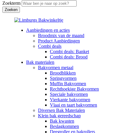
Zoekterm
Aanbiedingen en acties
Broodmix van de maand
Product Aanbiedingen
Combi deals
Combi deals: Banket
Combi deals: Brood
Bak materialen
Bakvormen metaal
Broodblikken
Springvormen
Muffin Bakvormen
Rechthoekige Bakvormen
Speciale bakvormen
Vierkante bakvormen
Vlaai en taart bakvormen
Diversen Bak Materialen
Klein bak gereedschap
Bak kwasten
Beslagkommen
Deegroller en bakrollers