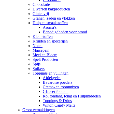
Chocolade
Diversen bakproducten
Glutenvrij
Granen, zaden en vlokken
Hulp en smaakstoffen
Aroma’s
Benodigdheden voor brood
Kleurstoffen
Kruiden en specerijen
Noten
Marsepein
Meel en Bloem
Spelt Producten
Spijs
Suikers
Toppings en vullingen
Afdekgelei
Bavaroise poeders
Creme- en roommixen
Glaceer fondant
Rol fondant, Icing en Hulpmiddelen
Toppings & Drips
Wilton Candy Melts
Groot verpakkingen