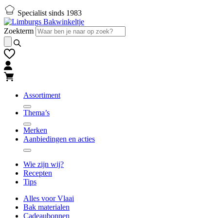
Naar
Naar
Specialist sinds 1983
hoofd-
footer
inhoud
gaan
Zoekterm
gaan
Assortiment
Thema’s
Merken
Aanbiedingen en acties
Wie zijn wij?
Recepten
Tips
Alles voor Vlaai
Bak materialen
Cadeaubonnen