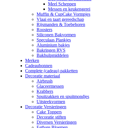
Meel Scheppen
Messen en keukengerei
Muffin & CupCake Vormpjes
Vlaai en taart gereedschap
Rijsmanden & Toebehoren
Roosters
Siliconen Bakvormen
Speculaas Plankjes
Aluminium bakjes
Bakringen RVS
Bakhulpmiddelen
Merken
Cadeaubonnen
Complete (cadeau) pakketten
Decoratie materiaal
Airbrush
Glaceermessen
Krabbers
Spuitzakken en spuitmondjes
Uitsteekvormen
Decoratie Versieringen
Cake Toppers
Decoratie stiften
Diversen Versieringen
Eetbare Bloemen