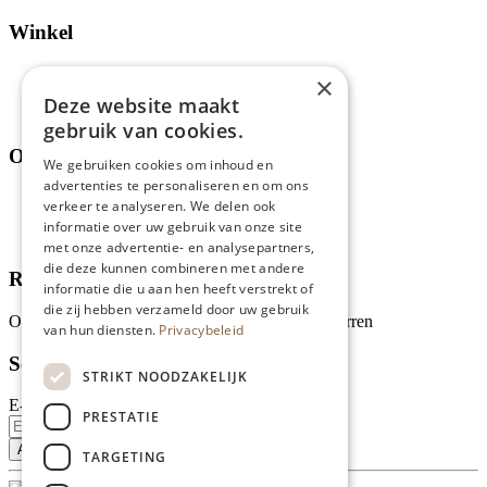
Winkel
Aanbiedingen en acties
×
Assortiment
Deze website maakt
Thema's
gebruik van cookies.
Over ons
We gebruiken cookies om inhoud en
advertenties te personaliseren en om ons
Wie zijn wij?
verkeer te analyseren. We delen ook
Recepten
informatie over uw gebruik van onze site
Tips
met onze advertentie- en analysepartners,
die deze kunnen combineren met andere
Recensies
informatie die u aan hen heeft verstrekt of
die zij hebben verzameld door uw gebruik
Onze klanten waarderen ons met 4.9 van de 5 sterren
van hun diensten.
Privacybeleid
Schrijf je in voor onze nieuwsbrief
STRIKT NOODZAKELIJK
E-mailadres
PRESTATIE
TARGETING