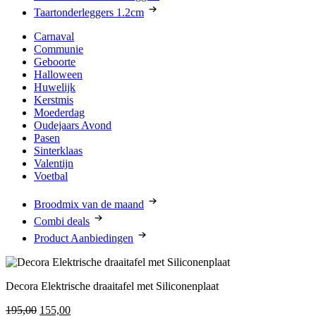
Taartonderleggers 1.2cm
Carnaval
Communie
Geboorte
Halloween
Huwelijk
Kerstmis
Moederdag
Oudejaars Avond
Pasen
Sinterklaas
Valentijn
Voetbal
Broodmix van de maand
Combi deals
Product Aanbiedingen
Decora Elektrische draaitafel met Siliconenplaat
Oorspronkelijke
Huidige
195,00
155,00