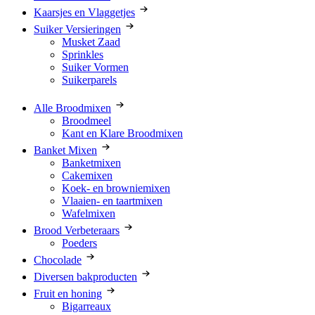
Kaarsjes en Vlaggetjes
Suiker Versieringen
Musket Zaad
Sprinkles
Suiker Vormen
Suikerparels
Alle Broodmixen
Broodmeel
Kant en Klare Broodmixen
Banket Mixen
Banketmixen
Cakemixen
Koek- en browniemixen
Vlaaien- en taartmixen
Wafelmixen
Brood Verbeteraars
Poeders
Chocolade
Diversen bakproducten
Fruit en honing
Bigarreaux