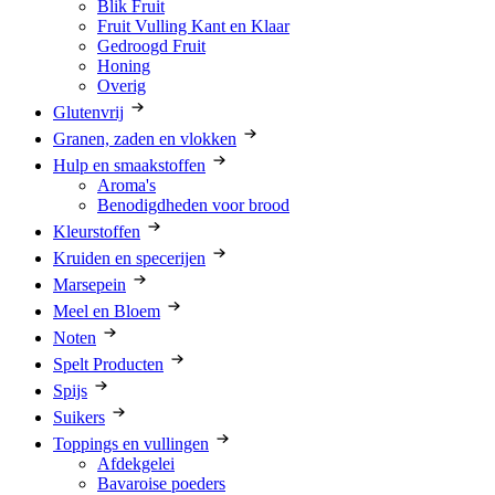
Blik Fruit
Fruit Vulling Kant en Klaar
Gedroogd Fruit
Honing
Overig
Glutenvrij
Granen, zaden en vlokken
Hulp en smaakstoffen
Aroma's
Benodigdheden voor brood
Kleurstoffen
Kruiden en specerijen
Marsepein
Meel en Bloem
Noten
Spelt Producten
Spijs
Suikers
Toppings en vullingen
Afdekgelei
Bavaroise poeders