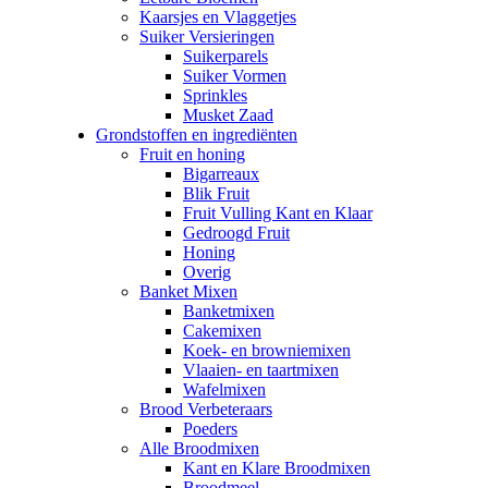
Kaarsjes en Vlaggetjes
Suiker Versieringen
Suikerparels
Suiker Vormen
Sprinkles
Musket Zaad
Grondstoffen en ingrediënten
Fruit en honing
Bigarreaux
Blik Fruit
Fruit Vulling Kant en Klaar
Gedroogd Fruit
Honing
Overig
Banket Mixen
Banketmixen
Cakemixen
Koek- en browniemixen
Vlaaien- en taartmixen
Wafelmixen
Brood Verbeteraars
Poeders
Alle Broodmixen
Kant en Klare Broodmixen
Broodmeel