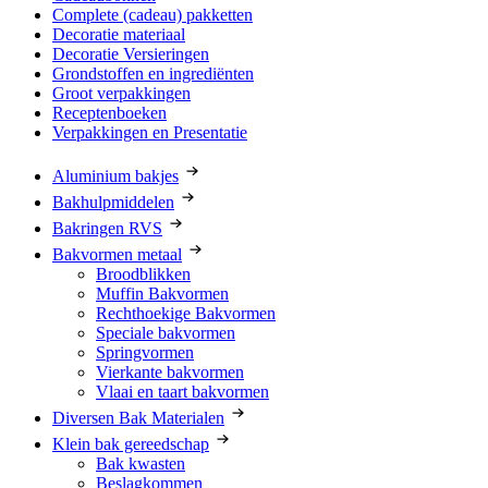
Complete (cadeau) pakketten
Decoratie materiaal
Decoratie Versieringen
Grondstoffen en ingrediënten
Groot verpakkingen
Receptenboeken
Verpakkingen en Presentatie
Aluminium bakjes
Bakhulpmiddelen
Bakringen RVS
Bakvormen metaal
Broodblikken
Muffin Bakvormen
Rechthoekige Bakvormen
Speciale bakvormen
Springvormen
Vierkante bakvormen
Vlaai en taart bakvormen
Diversen Bak Materialen
Klein bak gereedschap
Bak kwasten
Beslagkommen