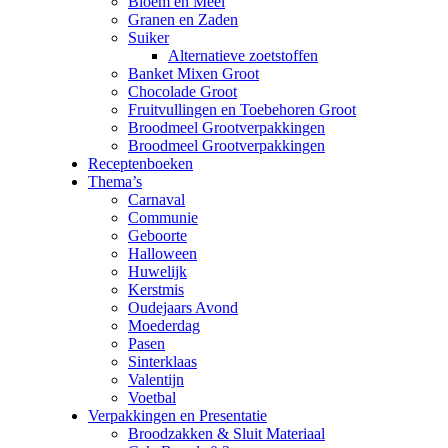
Bloem en Meel
Granen en Zaden
Suiker
Alternatieve zoetstoffen
Banket Mixen Groot
Chocolade Groot
Fruitvullingen en Toebehoren Groot
Broodmeel Grootverpakkingen
Broodmeel Grootverpakkingen
Receptenboeken
Thema’s
Carnaval
Communie
Geboorte
Halloween
Huwelijk
Kerstmis
Oudejaars Avond
Moederdag
Pasen
Sinterklaas
Valentijn
Voetbal
Verpakkingen en Presentatie
Broodzakken & Sluit Materiaal