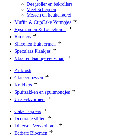
Deegroller en bakrollers
Meel Scheppen
Messen en keukengerei
Muffin & CupCake Vormpjes
Rijsmanden & Toebehoren
Roosters
Siliconen Bakvormen
Speculaas Plankjes
Vlaai en taart gereedschap
Airbrush
Glaceermessen
Krabbers
Spuitzakken en spuitmondjes
Uitsteekvormen
Cake Toppers
Decoratie stiften
Diversen Versieringen
Eetbare Bloemen