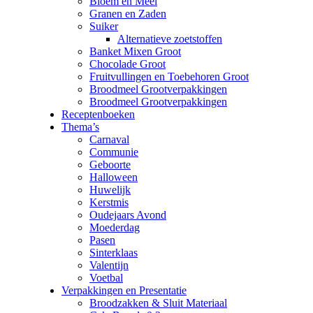
Bloem en Meel
Granen en Zaden
Suiker
Alternatieve zoetstoffen
Banket Mixen Groot
Chocolade Groot
Fruitvullingen en Toebehoren Groot
Broodmeel Grootverpakkingen
Broodmeel Grootverpakkingen
Receptenboeken
Thema’s
Carnaval
Communie
Geboorte
Halloween
Huwelijk
Kerstmis
Oudejaars Avond
Moederdag
Pasen
Sinterklaas
Valentijn
Voetbal
Verpakkingen en Presentatie
Broodzakken & Sluit Materiaal