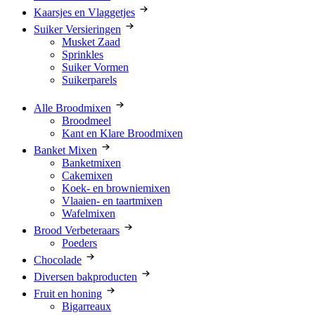
Kaarsjes en Vlaggetjes
Suiker Versieringen
Musket Zaad
Sprinkles
Suiker Vormen
Suikerparels
Alle Broodmixen
Broodmeel
Kant en Klare Broodmixen
Banket Mixen
Banketmixen
Cakemixen
Koek- en browniemixen
Vlaaien- en taartmixen
Wafelmixen
Brood Verbeteraars
Poeders
Chocolade
Diversen bakproducten
Fruit en honing
Bigarreaux