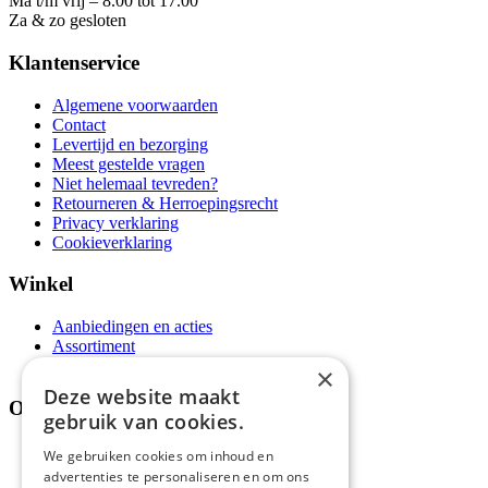
Ma t/m vrij – 8.00 tot 17.00
Za & zo gesloten
Klantenservice
Algemene voorwaarden
Contact
Levertijd en bezorging
Meest gestelde vragen
Niet helemaal tevreden?
Retourneren & Herroepingsrecht
Privacy verklaring
Cookieverklaring
Winkel
Aanbiedingen en acties
Assortiment
Thema's
×
Deze website maakt
Over ons
gebruik van cookies.
Wie zijn wij?
We gebruiken cookies om inhoud en
Recepten
advertenties te personaliseren en om ons