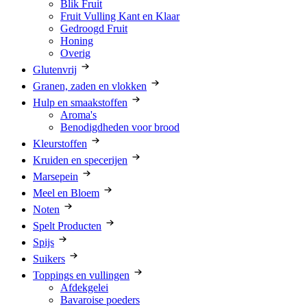
Blik Fruit
Fruit Vulling Kant en Klaar
Gedroogd Fruit
Honing
Overig
Glutenvrij
Granen, zaden en vlokken
Hulp en smaakstoffen
Aroma's
Benodigdheden voor brood
Kleurstoffen
Kruiden en specerijen
Marsepein
Meel en Bloem
Noten
Spelt Producten
Spijs
Suikers
Toppings en vullingen
Afdekgelei
Bavaroise poeders