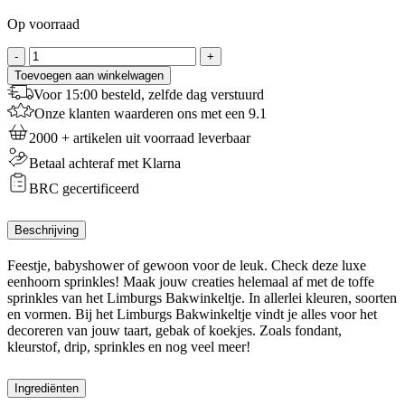
Op voorraad
Sprinkles
-
+
Love
Toevoegen aan winkelwagen
-
Voor 15:00 besteld, zelfde dag verstuurd
500
Onze klanten waarderen ons met een 9.1
g
aantal
2000 + artikelen uit voorraad leverbaar
Betaal achteraf met Klarna
BRC gecertificeerd
Beschrijving
Feestje, babyshower of gewoon voor de leuk. Check deze luxe
eenhoorn sprinkles! Maak jouw creaties helemaal af met de toffe
sprinkles van het Limburgs Bakwinkeltje. In allerlei kleuren, soorten
en vormen. Bij het Limburgs Bakwinkeltje vindt je alles voor het
decoreren van jouw taart, gebak of koekjes. Zoals fondant,
kleurstof, drip, sprinkles en nog veel meer!
Ingrediënten