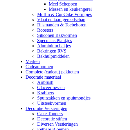
Meel Scheppen
Messen en keukengerei
Muffin & CupCake Vormpjes
Vlaai en taart gereedschap
Rijsmanden & Toebehoren
Roosters
Siliconen Bakvormen
Speculaas Plankjes
Aluminium bakjes
Bakringen RVS
Bakhulpmiddelen
Merken
Cadeaubonnen
Complete (cadeau) pakketten
Decoratie materiaal
Airbrush
Glaceermessen
Krabbers
Spuitzakken en spuitmondjes
Uitsteekvormen
Decoratie Versieringen
Cake Toppers
Decoratie stiften
Diversen Versieringen
Eetbare Bloemen