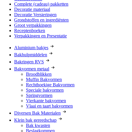
Complete (cadeau) pakketten
Decoratie materiaal
Decoratie Versieringen
Grondstoffen en ingrediënten
Groot verpakkingen
Receptenboeken
Verpakkingen en Presentatie
Aluminium bakjes
Bakhulpmiddelen
Bakringen RVS
Bakvormen metaal
Broodblikken
Muffin Bakvormen
Rechthoekige Bakvormen
Speciale bakvormen
Springvormen
Vierkante bakvormen
Vlaai en taart bakvormen
Diversen Bak Materialen
Klein bak gereedschap
Bak kwasten
Beslagkommen