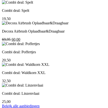
prijs
prijs
was:
is:
Combi deal: Spelt
195,00.
155,00.
19,50
Decora Airbrush Oplaadbaar&Draagbaar
Oorspronkelijke
Huidige
69,95
60,00
prijs
prijs
was:
is:
Combi deal: Poffertjes
69,95.
60,00.
20,50
Combi deal: Waldkorn XXL
32,50
Combi deal: Linzenvlaai
25,00
Bekijk alle aanbiedingen