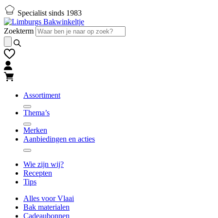
Naar
Naar
Specialist sinds 1983
hoofd-
footer
inhoud
gaan
Zoekterm
gaan
Assortiment
Thema’s
Merken
Aanbiedingen en acties
Wie zijn wij?
Recepten
Tips
Alles voor Vlaai
Bak materialen
Cadeaubonnen