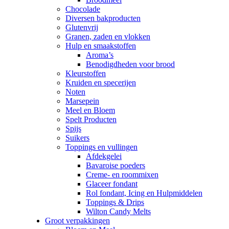
Chocolade
Diversen bakproducten
Glutenvrij
Granen, zaden en vlokken
Hulp en smaakstoffen
Aroma’s
Benodigdheden voor brood
Kleurstoffen
Kruiden en specerijen
Noten
Marsepein
Meel en Bloem
Spelt Producten
Spijs
Suikers
Toppings en vullingen
Afdekgelei
Bavaroise poeders
Creme- en roommixen
Glaceer fondant
Rol fondant, Icing en Hulpmiddelen
Toppings & Drips
Wilton Candy Melts
Groot verpakkingen