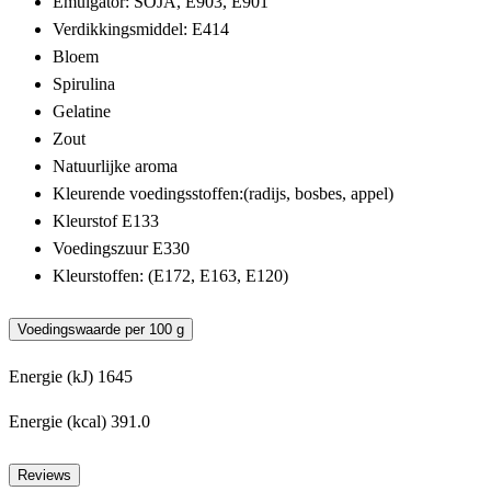
Emulgator: SOJA, E903, E901
Verdikkingsmiddel: E414
Bloem
Spirulina
Gelatine
Zout
Natuurlijke aroma
Kleurende voedingsstoffen:(radijs, bosbes, appel)
Kleurstof E133
Voedingszuur E330
Kleurstoffen: (E172, E163, E120)
Voedingswaarde per 100 g
Energie (kJ) 1645
Energie (kcal) 391.0
Reviews