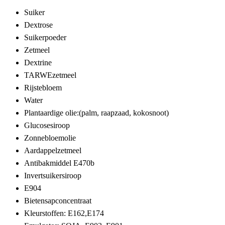
Suiker
Dextrose
Suikerpoeder
Zetmeel
Dextrine
TARWEzetmeel
Rijstebloem
Water
Plantaardige olie:(palm, raapzaad, kokosnoot)
Glucosesiroop
Zonnebloemolie
Aardappelzetmeel
Antibakmiddel E470b
Invertsuikersiroop
E904
Bietensapconcentraat
Kleurstoffen: E162,E174