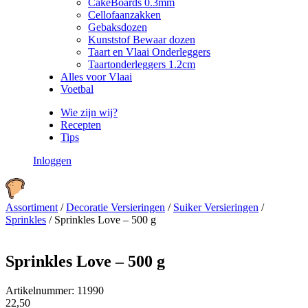
CakeBoards 0.3mm
Cellofaanzakken
Gebaksdozen
Kunststof Bewaar dozen
Taart en Vlaai Onderleggers
Taartonderleggers 1.2cm
Alles voor Vlaai
Voetbal
Wie zijn wij?
Recepten
Tips
Inloggen
Assortiment
/
Decoratie Versieringen
/
Suiker Versieringen
/
Sprinkles
/
Sprinkles Love – 500 g
Sprinkles Love – 500 g
Artikelnummer:
11990
22,50