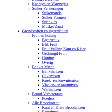
Kaarsjes en Vlaggetjes
Suiker Versieringen
Suikerparels
Suiker Vormen
Sprinkles
Musket Zaad
Grondstoffen en ingrediënten
Fruit en honing
Bigarreaux
Blik Fruit
Fruit Vulling Kant en Klaar
Gedroogd Fruit
Honing
Overig
Banket Mixen
Banketmixen
Cakemixen
Koek- en browniemixen
Vlaaien- en taartmixen
Wafelmixen
Brood Verbeteraars
Poeders
Alle Broodmixen
Kant en Klare Broodmixen
Broodmeel