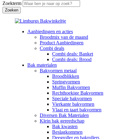
Zoekterm
Aanbiedingen en acties
Broodmix van de maand
Product Aanbiedingen
Combi deals
Combi deals: Banket
Combi deals: Brood
Bak materialen
Bakvormen metaal
Broodblikken
Springvormen
Muffin Bakvormen
Rechthoekige Bakvormen
Speciale bakvormen
Vierkante bakvormen
Vlaai en taart bakvormen
Diversen Bak Materialen
Klein bak gereedschap
Bak kwasten
Beslagkommen
Deegroller en bakrollers