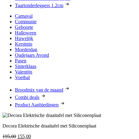
Taartonderleggers 1.2cm
Carnaval
Communie
Geboorte
Halloween
Huwelijk
Kerstmis
Moederdag
Oudejaars Avond
Pasen
Sinterklaas
Valentijn
Voetbal
Broodmix van de maand
Combi deals
Product Aanbiedingen
Decora Elektrische draaitafel met Siliconenplaat
Oorspronkelijke
Huidige
195,00
155,00