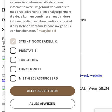
Tips
verkeer te analyseren. We delen ook
informatie over uw gebruik van onze site
Recensies
met onze advertentie- en analysepartners,
die deze kunnen combineren met andere
Onze klanten waarderen ons met 4.9 van de 5 sterren
informatie die u aan hen heeft verstrekt of
die zij hebben verzameld door uw gebruik
Schrijf je in voor onze nieuwsbrief
van hun diensten.
Privacybeleid
E-mailadres
STRIKT NOODZAKELIJK
PRESTATIE
TARGETING
Al onze prijzen zijn incl. BTW
FUNCTIONEEL
© Copyright 2026 Limburgs Bakwinkeltje |
Maatwerk website
NIET-GECLASSIFICEERD
webmix
ALLES ACCEPTEREN
↑ Top
ALLES AFWIJZEN