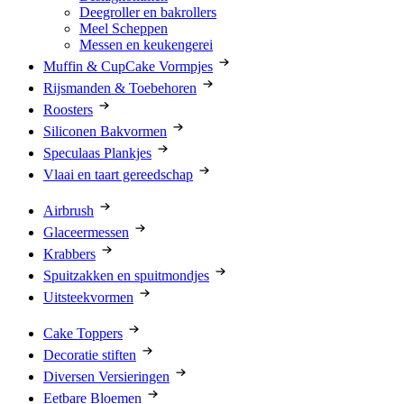
Deegroller en bakrollers
Meel Scheppen
Messen en keukengerei
Muffin & CupCake Vormpjes
Rijsmanden & Toebehoren
Roosters
Siliconen Bakvormen
Speculaas Plankjes
Vlaai en taart gereedschap
Airbrush
Glaceermessen
Krabbers
Spuitzakken en spuitmondjes
Uitsteekvormen
Cake Toppers
Decoratie stiften
Diversen Versieringen
Eetbare Bloemen