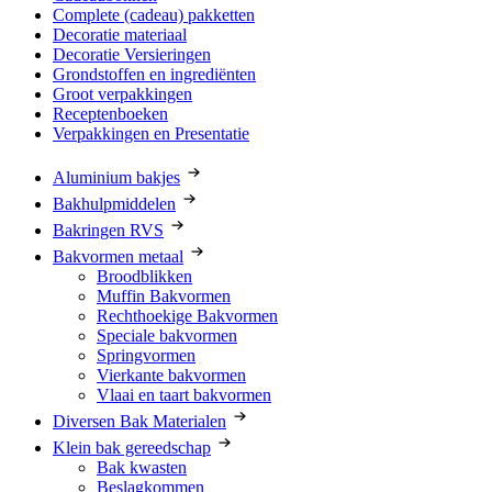
Complete (cadeau) pakketten
Decoratie materiaal
Decoratie Versieringen
Grondstoffen en ingrediënten
Groot verpakkingen
Receptenboeken
Verpakkingen en Presentatie
Aluminium bakjes
Bakhulpmiddelen
Bakringen RVS
Bakvormen metaal
Broodblikken
Muffin Bakvormen
Rechthoekige Bakvormen
Speciale bakvormen
Springvormen
Vierkante bakvormen
Vlaai en taart bakvormen
Diversen Bak Materialen
Klein bak gereedschap
Bak kwasten
Beslagkommen