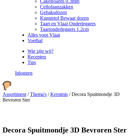
CakeBoards 0.3mm
Cellofaanzakken
Gebaksdozen
Kunststof Bewaar dozen
Taart en Vlaai Onderleggers
Taartonderleggers 1.2cm
Alles voor Vlaai
Voetbal
Wie zijn wij?
Recepten
Tips
Inloggen
Assortiment
/
Thema's
/
Kerstmis
/
Decora Spuitmondje 3D
Bevroren Ster
Decora Spuitmondje 3D Bevroren Ster