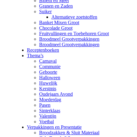
Bloem en Meel
Granen en Zaden
Suiker
Alternatieve zoetstoffen
Banket Mixen Groot
Chocolade Groot
Fruitvullingen en Toebehoren Groot
Broodmeel Grootverpakkingen
Broodmeel Grootverpakkingen
Receptenboeken
Thema’s
Carnaval
Communie
Geboorte
Halloween
Huwelijk
Kerstmis
Oudejaars Avond
Moederdag
Pasen
Sinterklaas
Valentijn
Voetbal
Verpakkingen en Presentatie
Broodzakken & Sluit Materiaal