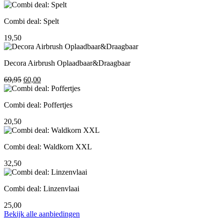
prijs
prijs
was:
is:
Combi deal: Spelt
195,00.
155,00.
19,50
Decora Airbrush Oplaadbaar&Draagbaar
Oorspronkelijke
Huidige
69,95
60,00
prijs
prijs
was:
is:
Combi deal: Poffertjes
69,95.
60,00.
20,50
Combi deal: Waldkorn XXL
32,50
Combi deal: Linzenvlaai
25,00
Bekijk alle aanbiedingen