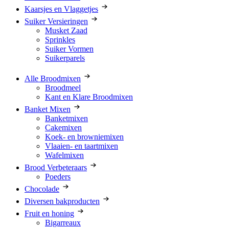
Kaarsjes en Vlaggetjes
Suiker Versieringen
Musket Zaad
Sprinkles
Suiker Vormen
Suikerparels
Alle Broodmixen
Broodmeel
Kant en Klare Broodmixen
Banket Mixen
Banketmixen
Cakemixen
Koek- en browniemixen
Vlaaien- en taartmixen
Wafelmixen
Brood Verbeteraars
Poeders
Chocolade
Diversen bakproducten
Fruit en honing
Bigarreaux