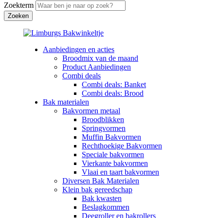
Zoekterm
Aanbiedingen en acties
Broodmix van de maand
Product Aanbiedingen
Combi deals
Combi deals: Banket
Combi deals: Brood
Bak materialen
Bakvormen metaal
Broodblikken
Springvormen
Muffin Bakvormen
Rechthoekige Bakvormen
Speciale bakvormen
Vierkante bakvormen
Vlaai en taart bakvormen
Diversen Bak Materialen
Klein bak gereedschap
Bak kwasten
Beslagkommen
Deegroller en bakrollers