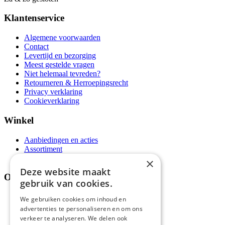
Klantenservice
Algemene voorwaarden
Contact
Levertijd en bezorging
Meest gestelde vragen
Niet helemaal tevreden?
Retourneren & Herroepingsrecht
Privacy verklaring
Cookieverklaring
Winkel
Aanbiedingen en acties
Assortiment
Thema's
×
Deze website maakt
Over ons
gebruik van cookies.
Wie zijn wij?
We gebruiken cookies om inhoud en
Recepten
advertenties te personaliseren en om ons
Tips
verkeer te analyseren. We delen ook