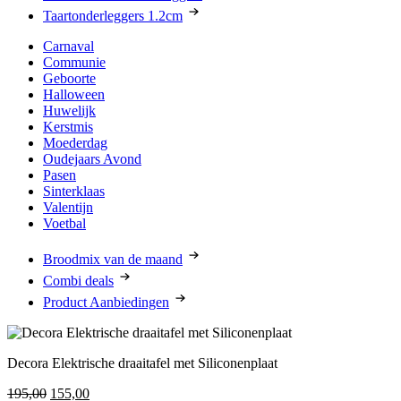
Taartonderleggers 1.2cm
Carnaval
Communie
Geboorte
Halloween
Huwelijk
Kerstmis
Moederdag
Oudejaars Avond
Pasen
Sinterklaas
Valentijn
Voetbal
Broodmix van de maand
Combi deals
Product Aanbiedingen
Decora Elektrische draaitafel met Siliconenplaat
Oorspronkelijke
Huidige
195,00
155,00