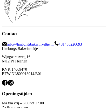
Contact
info@limburgsbakwinkeltje.nl
+31455226693
Limburgs Bakwinkeltje
Wijngaardsweg 16
6412 PJ Heerlen
KVK 14069470
BTW NL809913914.B01
Openingstijden
Ma t/m vrij – 8.00 tot 17.00
Za & zo gesloten