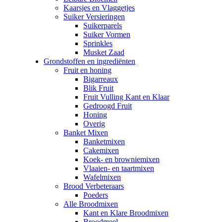
Kaarsjes en Vlaggetjes
Suiker Versieringen
Suikerparels
Suiker Vormen
Sprinkles
Musket Zaad
Grondstoffen en ingrediënten
Fruit en honing
Bigarreaux
Blik Fruit
Fruit Vulling Kant en Klaar
Gedroogd Fruit
Honing
Overig
Banket Mixen
Banketmixen
Cakemixen
Koek- en browniemixen
Vlaaien- en taartmixen
Wafelmixen
Brood Verbeteraars
Poeders
Alle Broodmixen
Kant en Klare Broodmixen
Broodmeel