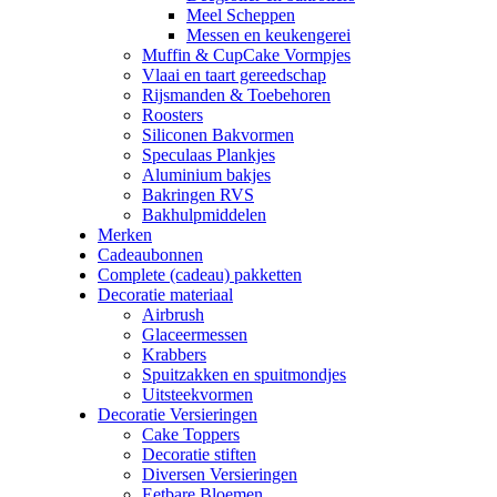
Meel Scheppen
Messen en keukengerei
Muffin & CupCake Vormpjes
Vlaai en taart gereedschap
Rijsmanden & Toebehoren
Roosters
Siliconen Bakvormen
Speculaas Plankjes
Aluminium bakjes
Bakringen RVS
Bakhulpmiddelen
Merken
Cadeaubonnen
Complete (cadeau) pakketten
Decoratie materiaal
Airbrush
Glaceermessen
Krabbers
Spuitzakken en spuitmondjes
Uitsteekvormen
Decoratie Versieringen
Cake Toppers
Decoratie stiften
Diversen Versieringen
Eetbare Bloemen