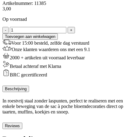
Artikelnummer:
11385
3,00
Op voorraad
Decora
-
+
Spuitmondje
Toevoegen aan winkelwagen
3D
Voor 15:00 besteld, zelfde dag verstuurd
Bevroren
Onze klanten waarderen ons met een 9.1
Ster
aantal
2000 + artikelen uit voorraad leverbaar
Betaal achteraf met Klarna
BRC gecertificeerd
Beschrijving
In roestvrij staal zonder laspunten, perfect te realiseren met een
enkele beweging van de sac à poche bloemdecoraties direct op
taarten, muffins, koekjes en snoep.
Reviews