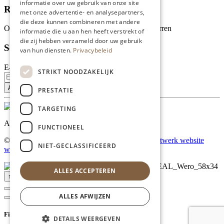
informatie over uw gebruik van onze site
Recensies
met onze advertentie- en analysepartners,
die deze kunnen combineren met andere
Onze klanten waarderen ons met 4.9 van de 5 sterren
informatie die u aan hen heeft verstrekt of
die zij hebben verzameld door uw gebruik
Schrijf je in voor onze nieuwsbrief
van hun diensten.
Privacybeleid
E-mailadres
STRIKT NOODZAKELIJK
PRESTATIE
TARGETING
Al onze prijzen zijn incl. BTW
FUNCTIONEEL
© Copyright 2026 Limburgs Bakwinkeltje |
Maatwerk website
NIET-GECLASSIFICEERD
webmix
ALLES ACCEPTEREN
↑ Top
ALLES AFWIJZEN
Filter
DETAILS WEERGEVEN