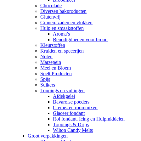
Chocolade
Diversen bakproducten
Glutenvrij
Granen, zaden en vlokken
Hulp en smaakstoffen
Aroma’s
Benodigdheden voor brood
Kleurstoffen
Kruiden en specerijen
Noten
Marsepein
Meel en Bloem
Spelt Producten
Spijs
Suikers
Toppings en vullingen
Afdekgelei
Bavaroise poeders
Creme- en roommixen
Glaceer fondant
Rol fondant, Icing en Hulpmiddelen
Toppings & Drips
Wilton Candy Melts
Groot verpakkingen