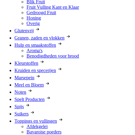
Blik Fruit
Fruit Vulling Kant en Klaar
Gedroogd Fruit
Honing
Overig
Glutenvrij
Granen, zaden en vlokken
Hulp en smaakstoffen
Aroma's
Benodigdheden voor brood
Kleurstoffen
Kruiden en specerijen
Marsepein
Meel en Bloem
Noten
Spelt Producten
Spijs
Suikers
Toppings en vullingen
Afdekgelei
Bavaroise poeders