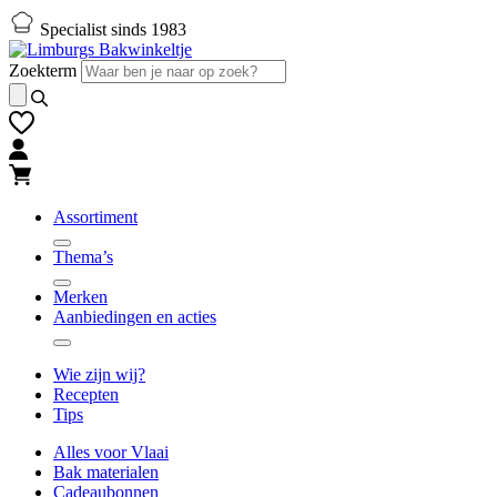
Naar
Naar
Specialist sinds 1983
hoofd-
footer
inhoud
gaan
Zoekterm
gaan
Assortiment
Thema’s
Merken
Aanbiedingen en acties
Wie zijn wij?
Recepten
Tips
Alles voor Vlaai
Bak materialen
Cadeaubonnen