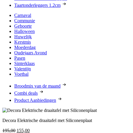
Taartonderleggers 1.2cm
Carnaval
Communie
Geboorte
Halloween
Huwelijk
Kerstmis
Moederdag
Oudejaars Avond
Pasen
Sinterklaas
Valentijn
Voetbal
Broodmix van de maand
Combi deals
Product Aanbiedingen
Decora Elektrische draaitafel met Siliconenplaat
Oorspronkelijke
Huidige
195,00
155,00