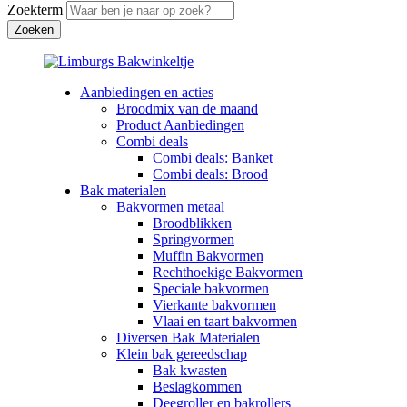
Zoekterm
Aanbiedingen en acties
Broodmix van de maand
Product Aanbiedingen
Combi deals
Combi deals: Banket
Combi deals: Brood
Bak materialen
Bakvormen metaal
Broodblikken
Springvormen
Muffin Bakvormen
Rechthoekige Bakvormen
Speciale bakvormen
Vierkante bakvormen
Vlaai en taart bakvormen
Diversen Bak Materialen
Klein bak gereedschap
Bak kwasten
Beslagkommen
Deegroller en bakrollers