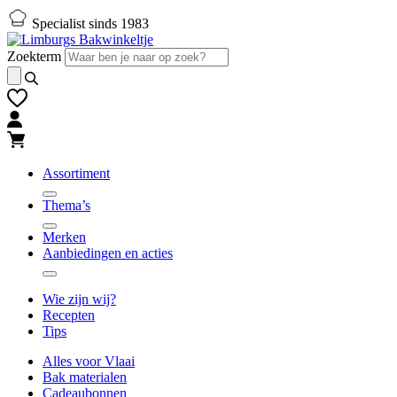
Naar
Naar
Specialist sinds 1983
hoofd-
footer
inhoud
gaan
Zoekterm
gaan
Assortiment
Thema’s
Merken
Aanbiedingen en acties
Wie zijn wij?
Recepten
Tips
Alles voor Vlaai
Bak materialen
Cadeaubonnen