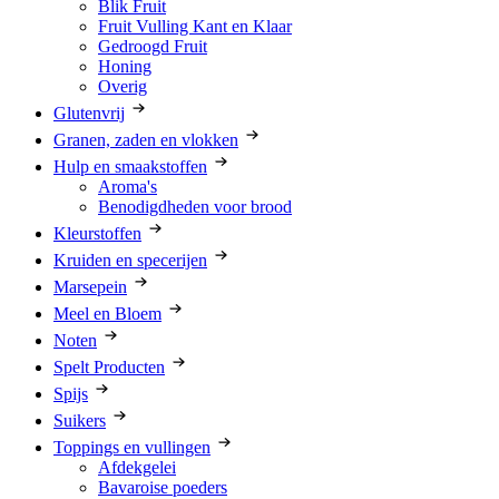
Blik Fruit
Fruit Vulling Kant en Klaar
Gedroogd Fruit
Honing
Overig
Glutenvrij
Granen, zaden en vlokken
Hulp en smaakstoffen
Aroma's
Benodigdheden voor brood
Kleurstoffen
Kruiden en specerijen
Marsepein
Meel en Bloem
Noten
Spelt Producten
Spijs
Suikers
Toppings en vullingen
Afdekgelei
Bavaroise poeders