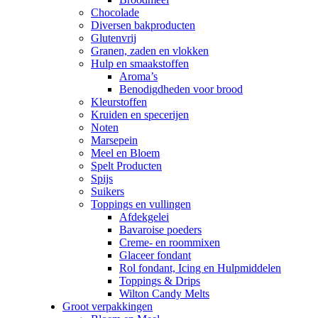
Chocolade
Diversen bakproducten
Glutenvrij
Granen, zaden en vlokken
Hulp en smaakstoffen
Aroma’s
Benodigdheden voor brood
Kleurstoffen
Kruiden en specerijen
Noten
Marsepein
Meel en Bloem
Spelt Producten
Spijs
Suikers
Toppings en vullingen
Afdekgelei
Bavaroise poeders
Creme- en roommixen
Glaceer fondant
Rol fondant, Icing en Hulpmiddelen
Toppings & Drips
Wilton Candy Melts
Groot verpakkingen