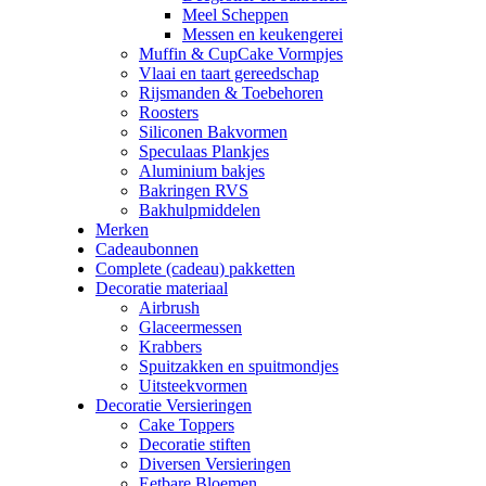
Meel Scheppen
Messen en keukengerei
Muffin & CupCake Vormpjes
Vlaai en taart gereedschap
Rijsmanden & Toebehoren
Roosters
Siliconen Bakvormen
Speculaas Plankjes
Aluminium bakjes
Bakringen RVS
Bakhulpmiddelen
Merken
Cadeaubonnen
Complete (cadeau) pakketten
Decoratie materiaal
Airbrush
Glaceermessen
Krabbers
Spuitzakken en spuitmondjes
Uitsteekvormen
Decoratie Versieringen
Cake Toppers
Decoratie stiften
Diversen Versieringen
Eetbare Bloemen