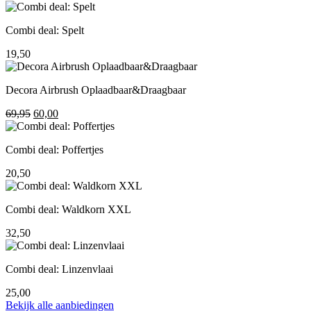
prijs
prijs
was:
is:
Combi deal: Spelt
195,00.
155,00.
19,50
Decora Airbrush Oplaadbaar&Draagbaar
Oorspronkelijke
Huidige
69,95
60,00
prijs
prijs
was:
is:
Combi deal: Poffertjes
69,95.
60,00.
20,50
Combi deal: Waldkorn XXL
32,50
Combi deal: Linzenvlaai
25,00
Bekijk alle aanbiedingen