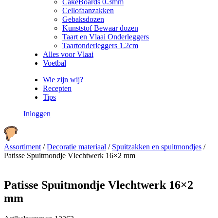
CakeBoards 0.3mm
Cellofaanzakken
Gebaksdozen
Kunststof Bewaar dozen
Taart en Vlaai Onderleggers
Taartonderleggers 1.2cm
Alles voor Vlaai
Voetbal
Wie zijn wij?
Recepten
Tips
Inloggen
Assortiment
/
Decoratie materiaal
/
Spuitzakken en spuitmondjes
/
Patisse Spuitmondje Vlechtwerk 16×2 mm
Patisse Spuitmondje Vlechtwerk 16×2
mm