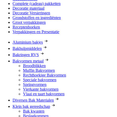
Complete (cadeau) pakketten
Decoratie materiaal
Decoratie Versieringen
Grondstoffen en ingrediënten
Groot verpakkingen
Receptenboeken
Verpakkingen en Presentatie
Aluminium bakjes
Bakhulpmiddelen
Bakringen RVS
Bakvormen metaal
Broodblikken
Muffin Bakvormen
Rechthoekige Bakvormen
Speciale bakvormen
Springvormen
Vierkante bakvormen
Vlaai en taart bakvormen
Diversen Bak Materialen
Klein bak gereedschap
Bak kwasten
Beslagkommen