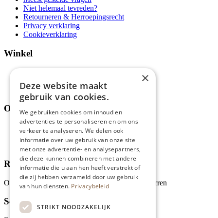
Niet helemaal tevreden?
Retourneren & Herroepingsrecht
Privacy verklaring
Cookieverklaring
Winkel
Aanbiedingen en acties
×
Assortiment
Deze website maakt
Thema's
gebruik van cookies.
Over ons
We gebruiken cookies om inhoud en
advertenties te personaliseren en om ons
Wie zijn wij?
verkeer te analyseren. We delen ook
Recepten
informatie over uw gebruik van onze site
Tips
met onze advertentie- en analysepartners,
die deze kunnen combineren met andere
Recensies
informatie die u aan hen heeft verstrekt of
die zij hebben verzameld door uw gebruik
Onze klanten waarderen ons met 4.9 van de 5 sterren
van hun diensten.
Privacybeleid
Schrijf je in voor onze nieuwsbrief
STRIKT NOODZAKELIJK