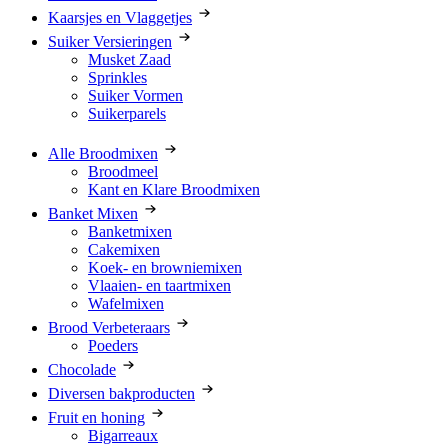
Kaarsjes en Vlaggetjes
Suiker Versieringen
Musket Zaad
Sprinkles
Suiker Vormen
Suikerparels
Alle Broodmixen
Broodmeel
Kant en Klare Broodmixen
Banket Mixen
Banketmixen
Cakemixen
Koek- en browniemixen
Vlaaien- en taartmixen
Wafelmixen
Brood Verbeteraars
Poeders
Chocolade
Diversen bakproducten
Fruit en honing
Bigarreaux