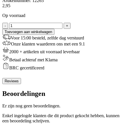
Artikelnummer:
12263
2,95
Op voorraad
Patisse
-
+
Spuitmondje
Toevoegen aan winkelwagen
Vlechtwerk
Voor 15:00 besteld, zelfde dag verstuurd
16x2
Onze klanten waarderen ons met een 9.1
mm
aantal
2000 + artikelen uit voorraad leverbaar
Betaal achteraf met Klarna
BRC gecertificeerd
Reviews
Beoordelingen
Er zijn nog geen beoordelingen.
Enkel ingelogde klanten die dit product gekocht hebben, kunnen
een beoordeling schrijven.