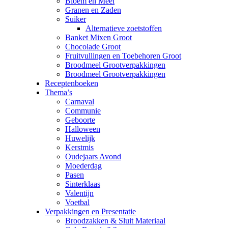
Bloem en Meel
Granen en Zaden
Suiker
Alternatieve zoetstoffen
Banket Mixen Groot
Chocolade Groot
Fruitvullingen en Toebehoren Groot
Broodmeel Grootverpakkingen
Broodmeel Grootverpakkingen
Receptenboeken
Thema’s
Carnaval
Communie
Geboorte
Halloween
Huwelijk
Kerstmis
Oudejaars Avond
Moederdag
Pasen
Sinterklaas
Valentijn
Voetbal
Verpakkingen en Presentatie
Broodzakken & Sluit Materiaal