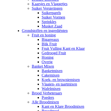
Kaarsjes en Vlaggetjes
Suiker Versieringen
Suikerparels
Suiker Vormen
Sprinkles
Musket Zaad
Grondstoffen en ingrediënten
Fruit en honing
Bigarreaux
Blik Fruit
Fruit Vulling Kant en Klaar
Gedroogd Fruit
Honing
Overig
Banket Mixen
Banketmixen
Cakemixen
Koek- en browniemixen
Vlaaien- en taartmixen
Wafelmixen
Brood Verbeteraars
Poeders
Alle Broodmixen
Kant en Klare Broodmixen
Broodmeel