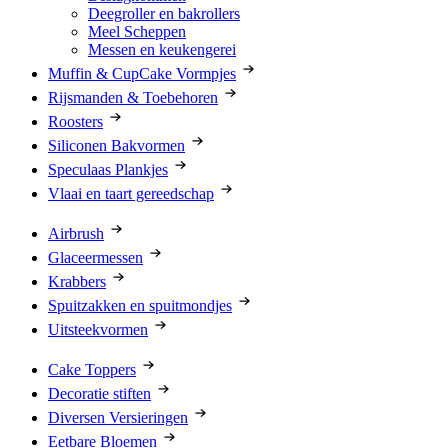
Deegroller en bakrollers
Meel Scheppen
Messen en keukengerei
Muffin & CupCake Vormpjes
Rijsmanden & Toebehoren
Roosters
Siliconen Bakvormen
Speculaas Plankjes
Vlaai en taart gereedschap
Airbrush
Glaceermessen
Krabbers
Spuitzakken en spuitmondjes
Uitsteekvormen
Cake Toppers
Decoratie stiften
Diversen Versieringen
Eetbare Bloemen