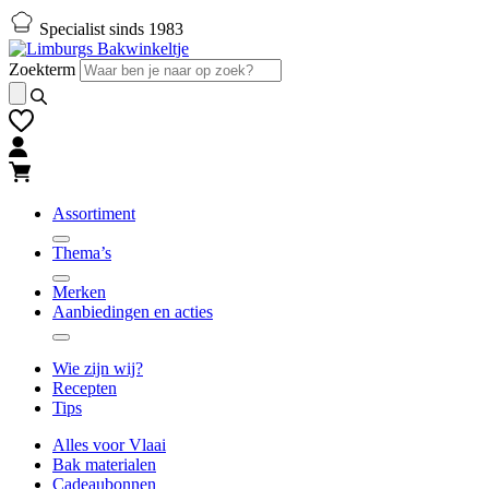
Naar
Naar
Specialist sinds 1983
hoofd-
footer
inhoud
gaan
Zoekterm
gaan
Assortiment
Thema’s
Merken
Aanbiedingen en acties
Wie zijn wij?
Recepten
Tips
Alles voor Vlaai
Bak materialen
Cadeaubonnen