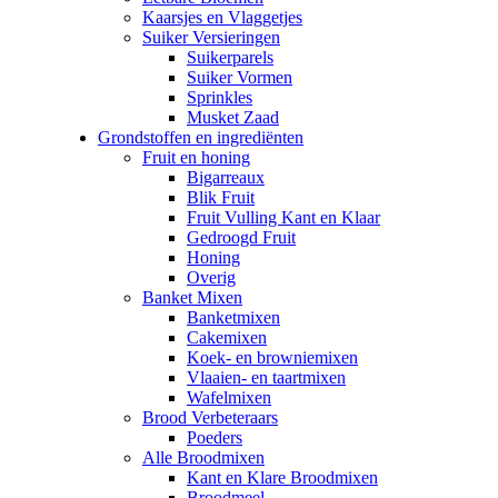
Kaarsjes en Vlaggetjes
Suiker Versieringen
Suikerparels
Suiker Vormen
Sprinkles
Musket Zaad
Grondstoffen en ingrediënten
Fruit en honing
Bigarreaux
Blik Fruit
Fruit Vulling Kant en Klaar
Gedroogd Fruit
Honing
Overig
Banket Mixen
Banketmixen
Cakemixen
Koek- en browniemixen
Vlaaien- en taartmixen
Wafelmixen
Brood Verbeteraars
Poeders
Alle Broodmixen
Kant en Klare Broodmixen
Broodmeel