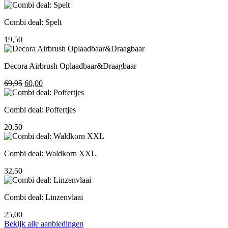
prijs
prijs
was:
is:
Combi deal: Spelt
195,00.
155,00.
19,50
Decora Airbrush Oplaadbaar&Draagbaar
Oorspronkelijke
Huidige
69,95
60,00
prijs
prijs
was:
is:
Combi deal: Poffertjes
69,95.
60,00.
20,50
Combi deal: Waldkorn XXL
32,50
Combi deal: Linzenvlaai
25,00
Bekijk alle aanbiedingen