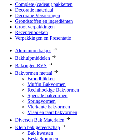
Complete (cadeau) pakketten
Decoratie materiaal
Decoratie Versieringen
Grondstoffen en ingrediënten
Groot verpakkingen
Receptenboeken
Verpakkingen en Presentatie
Aluminium bakjes
Bakhulpmiddelen
Bakringen RVS
Bakvormen metaal
Broodblikken
Muffin Bakvormen
Rechthoekige Bakvormen
Speciale bakvormen
Springvormen
Vierkante bakvormen
Vlaai en taart bakvormen
Diversen Bak Materialen
Klein bak gereedschap
Bak kwasten
Beslagkommen