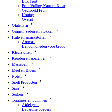
Blik Fruit
Fruit Vulling Kant en Klaar
Gedroogd Fruit
Honing
Overig
Glutenvrij
Granen, zaden en vlokken
Hulp en smaakstoffen
Aroma's
Benodigdheden voor brood
Kleurstoffen
Kruiden en specerijen
Marsepein
Meel en Bloem
Noten
Spelt Producten
Spijs
Suikers
Toppings en vullingen
Afdekgelei
Bavaroise poeders