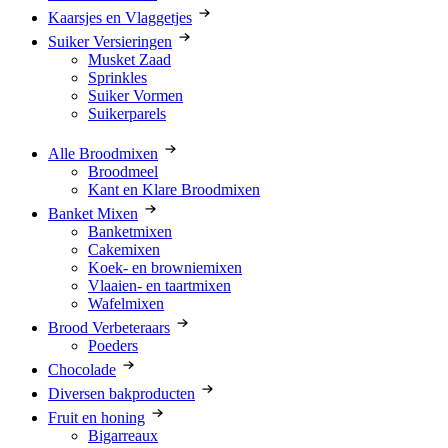
Kaarsjes en Vlaggetjes
Suiker Versieringen
Musket Zaad
Sprinkles
Suiker Vormen
Suikerparels
Alle Broodmixen
Broodmeel
Kant en Klare Broodmixen
Banket Mixen
Banketmixen
Cakemixen
Koek- en browniemixen
Vlaaien- en taartmixen
Wafelmixen
Brood Verbeteraars
Poeders
Chocolade
Diversen bakproducten
Fruit en honing
Bigarreaux