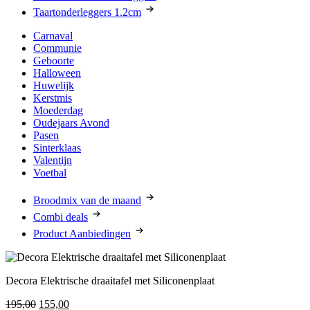
Taartonderleggers 1.2cm
Carnaval
Communie
Geboorte
Halloween
Huwelijk
Kerstmis
Moederdag
Oudejaars Avond
Pasen
Sinterklaas
Valentijn
Voetbal
Broodmix van de maand
Combi deals
Product Aanbiedingen
Decora Elektrische draaitafel met Siliconenplaat
Oorspronkelijke
Huidige
195,00
155,00