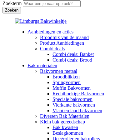
Zoekterm
Aanbiedingen en acties
Broodmix van de maand
Product Aanbiedingen
Combi deals
Combi deals: Banket
Combi deals: Brood
Bak materialen
Bakvormen metaal
Broodblikken
Springvormen
Muffin Bakvormen
Rechthoekige Bakvormen
Speciale bakvormen
Vierkante bakvormen
Vlaai en taart bakvormen
Diversen Bak Materialen
Klein bak gereedschap
Bak kwasten
Beslagkommen
Deegroller en bakrollers