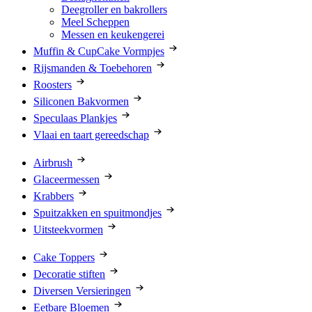
Deegroller en bakrollers
Meel Scheppen
Messen en keukengerei
Muffin & CupCake Vormpjes
Rijsmanden & Toebehoren
Roosters
Siliconen Bakvormen
Speculaas Plankjes
Vlaai en taart gereedschap
Airbrush
Glaceermessen
Krabbers
Spuitzakken en spuitmondjes
Uitsteekvormen
Cake Toppers
Decoratie stiften
Diversen Versieringen
Eetbare Bloemen