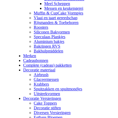
Meel Scheppen
Messen en keukengerei
Muffin & CupCake Vormpjes
Vlaai en taart gereedschap
Rijsmanden & Toebehoren
Roosters
Siliconen Bakvormen
Speculaas Plankjes
Aluminium bakjes
Bakringen RVS
Bakhulpmiddelen
Merken
Cadeaubonnen
Complete (cadeau) pakketten
Decoratie materiaal
Airbrush
Glaceermessen
Krabbers
Spuitzakken en spuitmondjes
Uitsteekvormen
Decoratie Versieringen
Cake Toppers
Decoratie stiften
Diversen Versieringen
Eetbare Bloemen