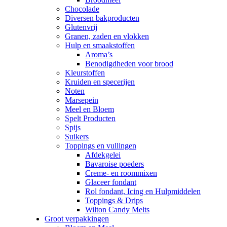
Chocolade
Diversen bakproducten
Glutenvrij
Granen, zaden en vlokken
Hulp en smaakstoffen
Aroma’s
Benodigdheden voor brood
Kleurstoffen
Kruiden en specerijen
Noten
Marsepein
Meel en Bloem
Spelt Producten
Spijs
Suikers
Toppings en vullingen
Afdekgelei
Bavaroise poeders
Creme- en roommixen
Glaceer fondant
Rol fondant, Icing en Hulpmiddelen
Toppings & Drips
Wilton Candy Melts
Groot verpakkingen