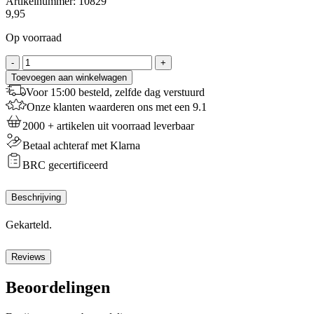
Artikelnummer:
10829
9,95
Op voorraad
Patisse
-
+
Spuitmondjes
Toevoegen aan winkelwagen
Set
Voor 15:00 besteld, zelfde dag verstuurd
RVS
Onze klanten waarderen ons met een 9.1
Gekarteld
6-
2000 + artikelen uit voorraad leverbaar
delig
Betaal achteraf met Klarna
aantal
BRC gecertificeerd
Beschrijving
Gekarteld.
Reviews
Beoordelingen