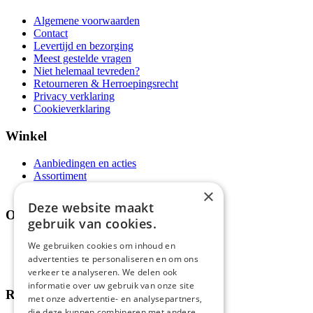
Algemene voorwaarden
Contact
Levertijd en bezorging
Meest gestelde vragen
Niet helemaal tevreden?
Retourneren & Herroepingsrecht
Privacy verklaring
Cookieverklaring
Winkel
Aanbiedingen en acties
Assortiment
Thema's
×
Deze website maakt
Over ons
gebruik van cookies.
Wie zijn wij?
We gebruiken cookies om inhoud en
Recepten
advertenties te personaliseren en om ons
Tips
verkeer te analyseren. We delen ook
informatie over uw gebruik van onze site
Recensies
met onze advertentie- en analysepartners,
die deze kunnen combineren met andere