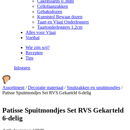
CakeBoards 0.3mm
Cellofaanzakken
Gebaksdozen
Kunststof Bewaar dozen
Taart en Vlaai Onderleggers
Taartonderleggers 1.2cm
Alles voor Vlaai
Voetbal
Wie zijn wij?
Recepten
Tips
Inloggen
Assortiment
/
Decoratie materiaal
/
Spuitzakken en spuitmondjes
/
Patisse Spuitmondjes Set RVS Gekarteld 6-delig
Patisse Spuitmondjes Set RVS Gekarteld
6-delig