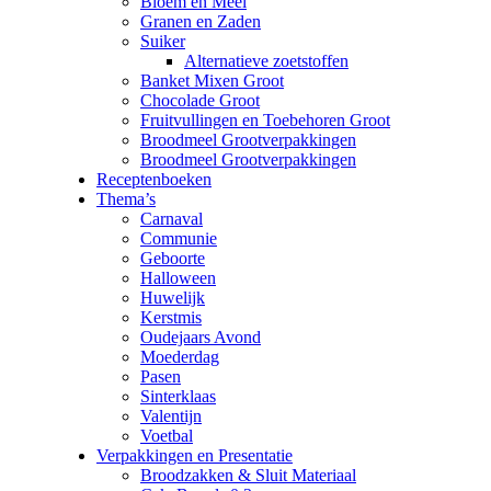
Bloem en Meel
Granen en Zaden
Suiker
Alternatieve zoetstoffen
Banket Mixen Groot
Chocolade Groot
Fruitvullingen en Toebehoren Groot
Broodmeel Grootverpakkingen
Broodmeel Grootverpakkingen
Receptenboeken
Thema’s
Carnaval
Communie
Geboorte
Halloween
Huwelijk
Kerstmis
Oudejaars Avond
Moederdag
Pasen
Sinterklaas
Valentijn
Voetbal
Verpakkingen en Presentatie
Broodzakken & Sluit Materiaal