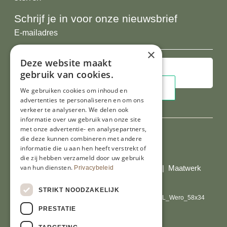
Schrijf je in voor onze nieuwsbrief
E-
mailadres
×
Deze website maakt
gebruik van cookies.
We gebruiken cookies om inhoud en
advertenties te personaliseren en om ons
verkeer te analyseren. We delen ook
informatie over uw gebruik van onze site
met onze advertentie- en analysepartners,
die deze kunnen combineren met andere
informatie die u aan hen heeft verstrekt of
Al onze prijzen zijn incl. BTW
die zij hebben verzameld door uw gebruik
van hun diensten.
© Copyright 2026 Limburgs Bakwinkeltje |
Maatwerk
Privacybeleid
website webmix
STRIKT NOODZAKELIJK
PRESTATIE