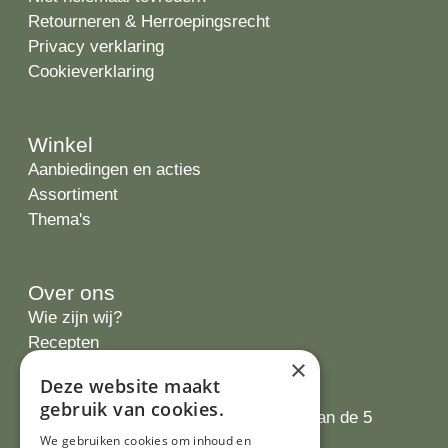
Retourneren & Herroepingsrecht
Privacy verklaring
Cookieverklaring
Winkel
Aanbiedingen en acties
Assortiment
Thema's
Over ons
Wie zijn wij?
Recepten
×
Tips
Deze website maakt
Recensies
gebruik van cookies.
Onze klanten waarderen ons met 4.9 van de 5
We gebruiken cookies om inhoud en
sterren