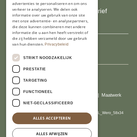
advertenties te personaliseren en om ons
verkeer te analyseren. We delen ook
Schrijf je in voor onze nieuwsbrief
informatie over uw gebruik van onze site
E-mailadres
met onze advertentie- en analysepartners,
die deze kunnen combineren met andere
informatie die u aan hen heeft verstrekt of
die zij hebben verzameld door uw gebruik
van hun diensten.
Privacybeleid
STRIKT NOODZAKELIJK
PRESTATIE
TARGETING
Al onze prijzen zijn incl. BTW
FUNCTIONEEL
© Copyright 2026 Limburgs Bakwinkeltje |
Maatwerk
website webmix
NIET-GECLASSIFICEERD
ALLES ACCEPTEREN
ALLES AFWIJZEN