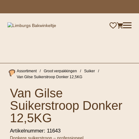
×
Assortiment
/
Groot verpakkingen
/
Suiker
/
Van Gilse Suikerstroop Donker 12,5KG
Van Gilse
Suikerstroop Donker
12,5KG
Artikelnummer:
11643
Donkere suikerstroop – professioneel