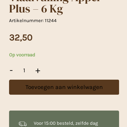
Plus – 6 Kg
Artikelnummer:
11244
32,50
Op voorraad
Fruffi
-
+
Taart-
en
Vlaaivulling
Toevoegen aan winkelwagen
Appel
Plus
-
6
Kg
aantal
Voor 15:00 besteld, zelfde dag