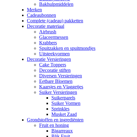
Bakhulpmiddelen
Merken
Cadeaubonnen
Complete (cadeau) pakketten
Decoratie materiaal
Airbrush
Glaceermessen
Krabbers
Spuitzakken en spuitmondjes
Uitsteekvormen
Decoratie Versieringen
Cake Toppers
Decoratie stiften
Diversen Versieringen
Eetbare Bloemen
Kaarsjes en Vlaggetjes
Suiker Versieringen
Suikerparels
Suiker Vormen
Sprinkles
Musket Zaad
Grondstoffen en ingrediënten
Fruit en honing
Bigarreaux
Blik Fruit