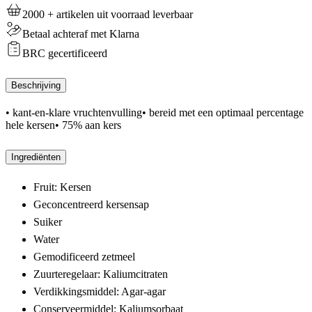
2000 + artikelen uit voorraad leverbaar
Betaal achteraf met Klarna
BRC gecertificeerd
Beschrijving
• kant-en-klare vruchtenvulling• bereid met een optimaal percentage
hele kersen• 75% aan kers
Ingrediënten
Fruit: Kersen
Geconcentreerd kersensap
Suiker
Water
Gemodificeerd zetmeel
Zuurteregelaar: Kaliumcitraten
Verdikkingsmiddel: Agar-agar
Conserveermiddel: Kaliumsorbaat