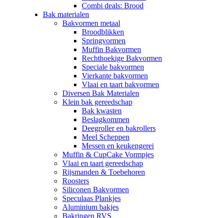
Combi deals: Brood
Bak materialen
Bakvormen metaal
Broodblikken
Springvormen
Muffin Bakvormen
Rechthoekige Bakvormen
Speciale bakvormen
Vierkante bakvormen
Vlaai en taart bakvormen
Diversen Bak Materialen
Klein bak gereedschap
Bak kwasten
Beslagkommen
Deegroller en bakrollers
Meel Scheppen
Messen en keukengerei
Muffin & CupCake Vormpjes
Vlaai en taart gereedschap
Rijsmanden & Toebehoren
Roosters
Siliconen Bakvormen
Speculaas Plankjes
Aluminium bakjes
Bakringen RVS