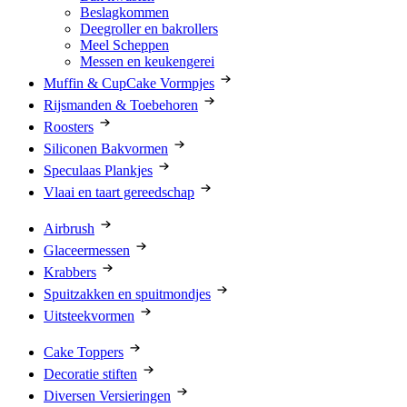
Beslagkommen
Deegroller en bakrollers
Meel Scheppen
Messen en keukengerei
Muffin & CupCake Vormpjes
Rijsmanden & Toebehoren
Roosters
Siliconen Bakvormen
Speculaas Plankjes
Vlaai en taart gereedschap
Airbrush
Glaceermessen
Krabbers
Spuitzakken en spuitmondjes
Uitsteekvormen
Cake Toppers
Decoratie stiften
Diversen Versieringen