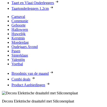
Taart en Vlaai Onderleggers
Taartonderleggers 1.2cm
Carnaval
Communie
Geboorte
Halloween
Huwelijk
Kerstmis
Moederdag
Oudejaars Avond
Pasen
Sinterklaas
Valentijn
Voetbal
Broodmix van de maand
Combi deals
Product Aanbiedingen
Decora Elektrische draaitafel met Siliconenplaat