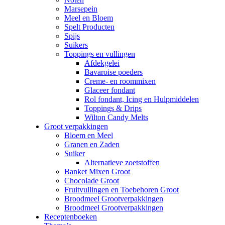
Marsepein
Meel en Bloem
Spelt Producten
Spijs
Suikers
Toppings en vullingen
Afdekgelei
Bavaroise poeders
Creme- en roommixen
Glaceer fondant
Rol fondant, Icing en Hulpmiddelen
Toppings & Drips
Wilton Candy Melts
Groot verpakkingen
Bloem en Meel
Granen en Zaden
Suiker
Alternatieve zoetstoffen
Banket Mixen Groot
Chocolade Groot
Fruitvullingen en Toebehoren Groot
Broodmeel Grootverpakkingen
Broodmeel Grootverpakkingen
Receptenboeken