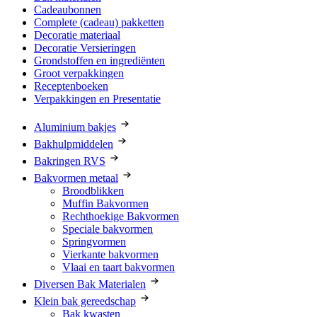
Cadeaubonnen
Complete (cadeau) pakketten
Decoratie materiaal
Decoratie Versieringen
Grondstoffen en ingrediënten
Groot verpakkingen
Receptenboeken
Verpakkingen en Presentatie
Aluminium bakjes
Bakhulpmiddelen
Bakringen RVS
Bakvormen metaal
Broodblikken
Muffin Bakvormen
Rechthoekige Bakvormen
Speciale bakvormen
Springvormen
Vierkante bakvormen
Vlaai en taart bakvormen
Diversen Bak Materialen
Klein bak gereedschap
Bak kwasten