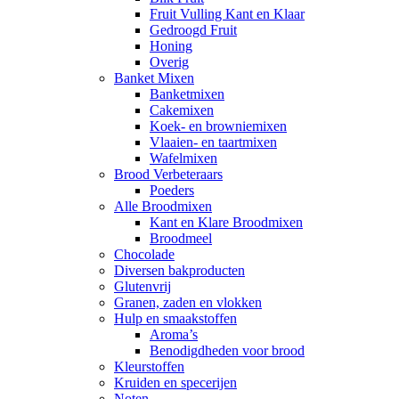
Fruit Vulling Kant en Klaar
Gedroogd Fruit
Honing
Overig
Banket Mixen
Banketmixen
Cakemixen
Koek- en browniemixen
Vlaaien- en taartmixen
Wafelmixen
Brood Verbeteraars
Poeders
Alle Broodmixen
Kant en Klare Broodmixen
Broodmeel
Chocolade
Diversen bakproducten
Glutenvrij
Granen, zaden en vlokken
Hulp en smaakstoffen
Aroma’s
Benodigdheden voor brood
Kleurstoffen
Kruiden en specerijen
Noten