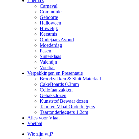
Thema’s
Carnaval
Communie
Geboorte
Halloween
Huwelijk
Kerstmis
Oudejaars Avond
Moederdag
Pasen
Sinterklaas
Valentijn
Voetbal
Verpakkingen en Presentatie
Broodzakken & Sluit Materiaal
CakeBoards 0.3mm
Cellofaanzakken
Gebaksdozen
Kunststof Bewaar dozen
Taart en Vlaai Onderleggers
Taartonderleggers 1.2cm
Alles voor Vlaai
Voetbal
Wie zijn wij?