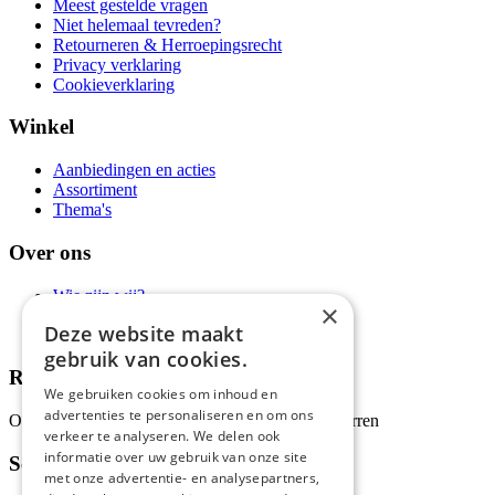
Meest gestelde vragen
Niet helemaal tevreden?
Retourneren & Herroepingsrecht
Privacy verklaring
Cookieverklaring
Winkel
Aanbiedingen en acties
Assortiment
Thema's
Over ons
Wie zijn wij?
×
Recepten
Deze website maakt
Tips
gebruik van cookies.
Recensies
We gebruiken cookies om inhoud en
advertenties te personaliseren en om ons
Onze klanten waarderen ons met 4.9 van de 5 sterren
verkeer te analyseren. We delen ook
informatie over uw gebruik van onze site
Schrijf je in voor onze nieuwsbrief
met onze advertentie- en analysepartners,