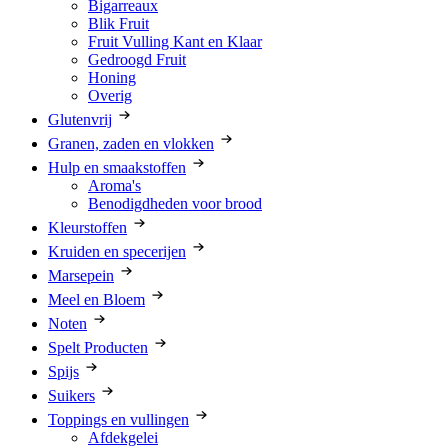
Bigarreaux
Blik Fruit
Fruit Vulling Kant en Klaar
Gedroogd Fruit
Honing
Overig
Glutenvrij
Granen, zaden en vlokken
Hulp en smaakstoffen
Aroma's
Benodigdheden voor brood
Kleurstoffen
Kruiden en specerijen
Marsepein
Meel en Bloem
Noten
Spelt Producten
Spijs
Suikers
Toppings en vullingen
Afdekgelei