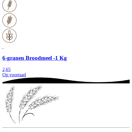
6-granen Broodmeel -1 Kg
2,65
Op voorraad