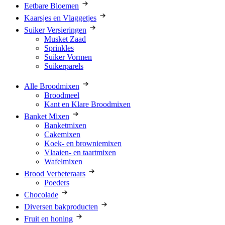
Eetbare Bloemen
Kaarsjes en Vlaggetjes
Suiker Versieringen
Musket Zaad
Sprinkles
Suiker Vormen
Suikerparels
Alle Broodmixen
Broodmeel
Kant en Klare Broodmixen
Banket Mixen
Banketmixen
Cakemixen
Koek- en browniemixen
Vlaaien- en taartmixen
Wafelmixen
Brood Verbeteraars
Poeders
Chocolade
Diversen bakproducten
Fruit en honing