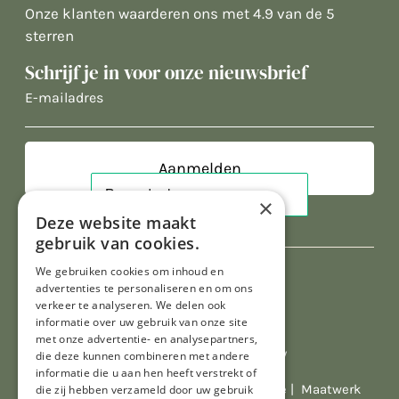
Onze klanten waarderen ons met 4.9 van de 5
sterren
Schrijf je in voor onze nieuwsbrief
E-
mailadres
×
Deze website maakt
gebruik van cookies.
We gebruiken cookies om inhoud en
advertenties te personaliseren en om ons
verkeer te analyseren. We delen ook
informatie over uw gebruik van onze site
met onze advertentie- en analysepartners,
Al onze prijzen zijn incl. BTW
die deze kunnen combineren met andere
informatie die u aan hen heeft verstrekt of
© Copyright 2026 Limburgs Bakwinkeltje |
Maatwerk
die zij hebben verzameld door uw gebruik