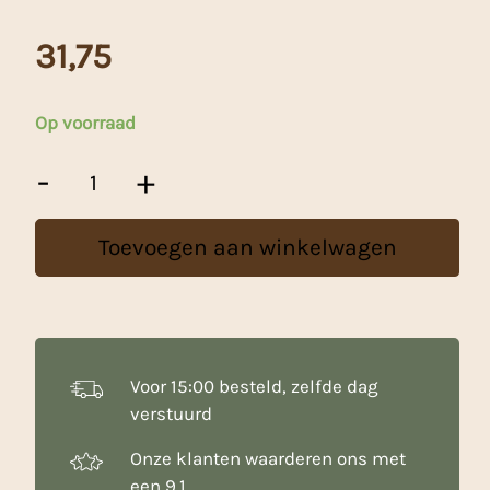
31,75
Op voorraad
Fruffi
-
+
Taart-
en
Vlaaivulling
Toevoegen aan winkelwagen
Sinas
Plus
-
6
Kg
aantal
Voor 15:00 besteld, zelfde dag
verstuurd
Onze klanten waarderen ons met
een 9.1