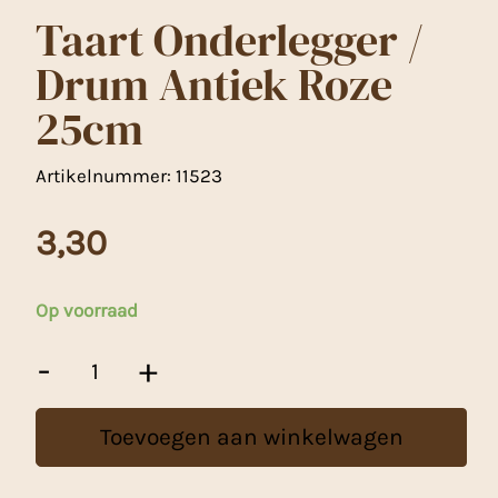
Taart Onderlegger /
Drum Antiek Roze
25cm
Artikelnummer:
11523
3,30
Op voorraad
Taart
-
+
Onderlegger
/
Drum
Toevoegen aan winkelwagen
Antiek
Roze
25cm