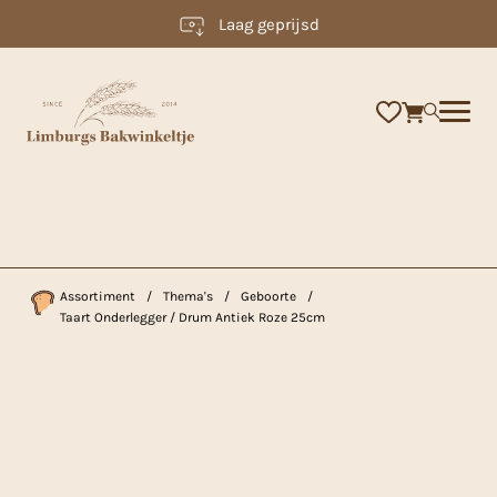
Laag geprijsd
×
Assortiment
/
Thema's
/
Geboorte
/
Taart Onderlegger / Drum Antiek Roze 25cm