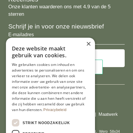
Onze klanten waarderen ons met 4.9 van de 5
sterren
Schrijf je in voor onze nieuwsbrief
E-
mailadres
×
Deze website maakt
gebruik van cookies.
We gebruiken cookies om inhoud en
advertenties te personaliseren en om ons
verkeer te analyseren. We delen ook
informatie over uw gebruik van onze site
met onze advertentie- en analysepartners,
die deze kunnen combineren met andere
informatie die u aan hen heeft verstrekt of
Al onze prijzen zijn incl. BTW
die zij hebben verzameld door uw gebruik
van hun diensten.
Privacybeleid
© Copyright 2026 Limburgs Bakwinkeltje |
Maatwerk
website webmix
STRIKT NOODZAKELIJK