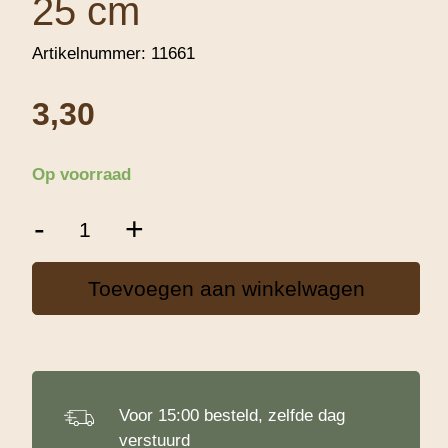
25 cm
Artikelnummer:
11661
3,30
Op voorraad
Taart
-
+
Onderlegger
/
Drum
Toevoegen aan winkelwagen
Donker
Roze
25
cm
aantal
Voor 15:00 besteld, zelfde dag
verstuurd