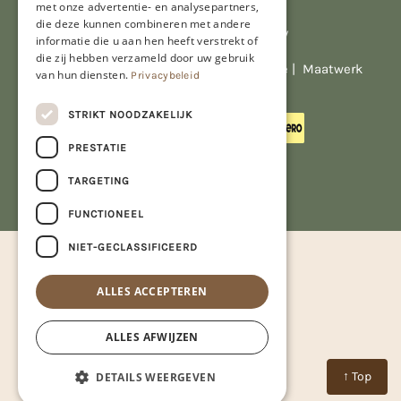
met onze advertentie- en analysepartners,
die deze kunnen combineren met andere
Al onze prijzen zijn incl. BTW
informatie die u aan hen heeft verstrekt of
die zij hebben verzameld door uw gebruik
© Copyright 2026 Limburgs Bakwinkeltje |
Maatwerk
van hun diensten.
Privacybeleid
website webmix
STRIKT NOODZAKELIJK
PRESTATIE
TARGETING
FUNCTIONEEL
NIET-GECLASSIFICEERD
ALLES ACCEPTEREN
ALLES AFWIJZEN
↑ Top
DETAILS WEERGEVEN