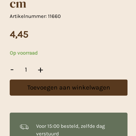
cm
Artikelnummer:
11660
4,45
Op voorraad
Taart
-
+
Onderlegger
/
Drum
Toevoegen aan winkelwagen
Donker
Roze
30
cm
aantal
Voor 15:00 besteld, zelfde dag
verstuurd