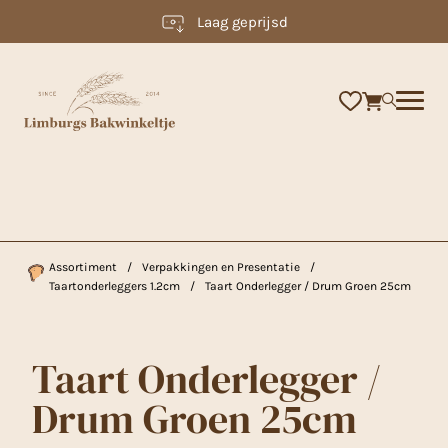
Laag geprijsd
×
Assortiment
/
Verpakkingen en Presentatie
/
Taartonderleggers 1.2cm
/
Taart Onderlegger / Drum Groen 25cm
Taart Onderlegger /
Drum Groen 25cm