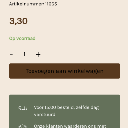
Artikelnummer:
11665
3,30
Op voorraad
Taart
-
+
Onderlegger
/
Drum
Toevoegen aan winkelwagen
Groen
25cm
aantal
Voor 15:00 besteld, zelfde dag
verstuurd
Onze klanten waarderen ons met