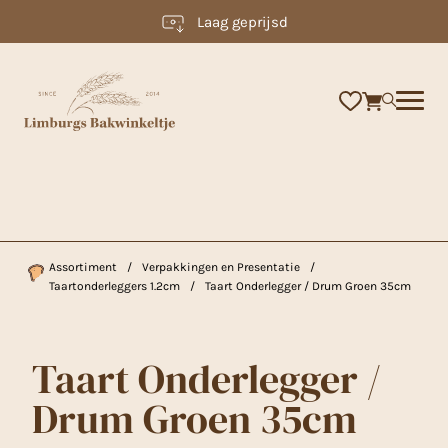
Laag geprijsd
×
Assortiment
/
Verpakkingen en Presentatie
/
Taartonderleggers 1.2cm
/
Taart Onderlegger / Drum Groen 35cm
Taart Onderlegger /
Drum Groen 35cm