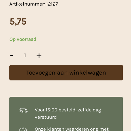
Artikelnummer:
12127
5,75
Op voorraad
Taart
-
+
Onderlegger
/
Drum
Toevoegen aan winkelwagen
Groen
35cm
aantal
Voor 15:00 besteld, zelfde dag
verstuurd
Onze klanten waarderen ons met