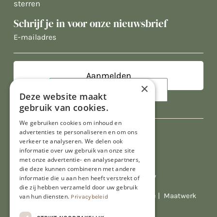
sterren
Schrijf je in voor onze nieuwsbrief
E-
mailadres
×
Deze website maakt
gebruik van cookies.
We gebruiken cookies om inhoud en
advertenties te personaliseren en om ons
verkeer te analyseren. We delen ook
informatie over uw gebruik van onze site
met onze advertentie- en analysepartners,
die deze kunnen combineren met andere
Al onze prijzen zijn incl. BTW
informatie die u aan hen heeft verstrekt of
die zij hebben verzameld door uw gebruik
© Copyright 2026 Limburgs Bakwinkeltje |
Maatwerk
van hun diensten.
Privacybeleid
website webmix