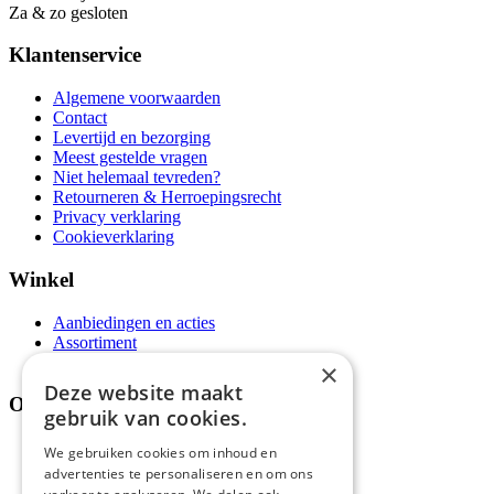
Za & zo gesloten
Klantenservice
Algemene voorwaarden
Contact
Levertijd en bezorging
Meest gestelde vragen
Niet helemaal tevreden?
Retourneren & Herroepingsrecht
Privacy verklaring
Cookieverklaring
Winkel
Aanbiedingen en acties
Assortiment
Thema's
×
Deze website maakt
Over ons
gebruik van cookies.
Wie zijn wij?
We gebruiken cookies om inhoud en
Recepten
advertenties te personaliseren en om ons
Tips