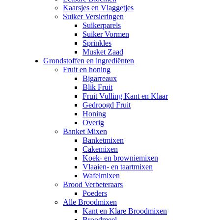
Kaarsjes en Vlaggetjes
Suiker Versieringen
Suikerparels
Suiker Vormen
Sprinkles
Musket Zaad
Grondstoffen en ingrediënten
Fruit en honing
Bigarreaux
Blik Fruit
Fruit Vulling Kant en Klaar
Gedroogd Fruit
Honing
Overig
Banket Mixen
Banketmixen
Cakemixen
Koek- en browniemixen
Vlaaien- en taartmixen
Wafelmixen
Brood Verbeteraars
Poeders
Alle Broodmixen
Kant en Klare Broodmixen
Broodmeel