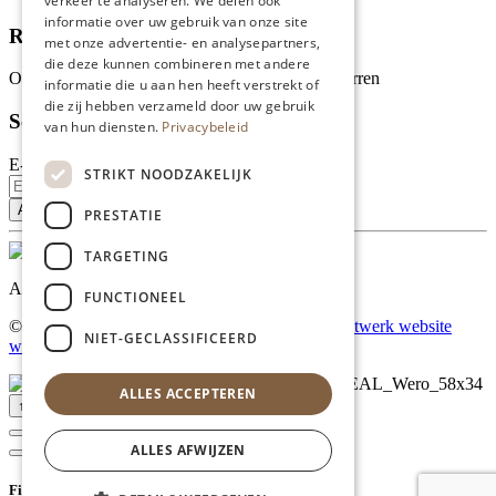
verkeer te analyseren. We delen ook
informatie over uw gebruik van onze site
Recensies
met onze advertentie- en analysepartners,
die deze kunnen combineren met andere
Onze klanten waarderen ons met 4.9 van de 5 sterren
informatie die u aan hen heeft verstrekt of
die zij hebben verzameld door uw gebruik
Schrijf je in voor onze nieuwsbrief
van hun diensten.
Privacybeleid
E-mailadres
STRIKT NOODZAKELIJK
PRESTATIE
TARGETING
Al onze prijzen zijn incl. BTW
FUNCTIONEEL
© Copyright 2026 Limburgs Bakwinkeltje |
Maatwerk website
NIET-GECLASSIFICEERD
webmix
ALLES ACCEPTEREN
↑ Top
ALLES AFWIJZEN
Filter