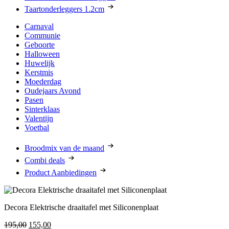
Taartonderleggers 1.2cm
Carnaval
Communie
Geboorte
Halloween
Huwelijk
Kerstmis
Moederdag
Oudejaars Avond
Pasen
Sinterklaas
Valentijn
Voetbal
Broodmix van de maand
Combi deals
Product Aanbiedingen
Decora Elektrische draaitafel met Siliconenplaat
Oorspronkelijke
Huidige
195,00
155,00