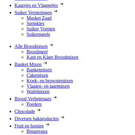
Kaarsjes en Vlaggetjes
Suiker Versieringen
Musket Zaad
Sprinkles
Suiker Vormen
Suikerparels
Alle Broodmixen
Broodmeel
Kant en Klare Broodmixen
Banket Mixen
Banketmixen
Cakemixen
Koek- en browniemixen
Vlaaien- en taartmixen
Wafelmixen
Brood Verbeteraars
Poeders
Chocolade
Diversen bakproducten
Fruit en honing
Bigarreaux