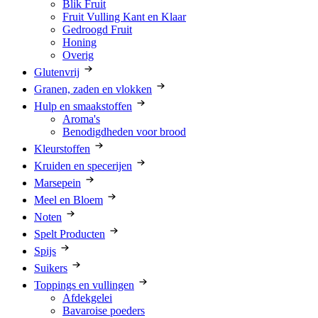
Blik Fruit
Fruit Vulling Kant en Klaar
Gedroogd Fruit
Honing
Overig
Glutenvrij
Granen, zaden en vlokken
Hulp en smaakstoffen
Aroma's
Benodigdheden voor brood
Kleurstoffen
Kruiden en specerijen
Marsepein
Meel en Bloem
Noten
Spelt Producten
Spijs
Suikers
Toppings en vullingen
Afdekgelei
Bavaroise poeders