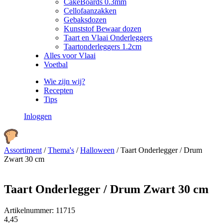
CakeBoards 0.3mm
Cellofaanzakken
Gebaksdozen
Kunststof Bewaar dozen
Taart en Vlaai Onderleggers
Taartonderleggers 1.2cm
Alles voor Vlaai
Voetbal
Wie zijn wij?
Recepten
Tips
Inloggen
Assortiment
/
Thema's
/
Halloween
/
Taart Onderlegger / Drum
Zwart 30 cm
Taart Onderlegger / Drum Zwart 30 cm
Artikelnummer:
11715
4,45