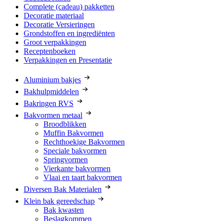
Complete (cadeau) pakketten
Decoratie materiaal
Decoratie Versieringen
Grondstoffen en ingrediënten
Groot verpakkingen
Receptenboeken
Verpakkingen en Presentatie
Aluminium bakjes
Bakhulpmiddelen
Bakringen RVS
Bakvormen metaal
Broodblikken
Muffin Bakvormen
Rechthoekige Bakvormen
Speciale bakvormen
Springvormen
Vierkante bakvormen
Vlaai en taart bakvormen
Diversen Bak Materialen
Klein bak gereedschap
Bak kwasten
Beslagkommen