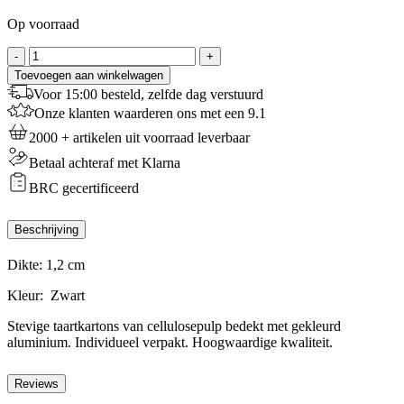
Op voorraad
Taart
-
+
Onderlegger
Toevoegen aan winkelwagen
/
Voor 15:00 besteld, zelfde dag verstuurd
Drum
Onze klanten waarderen ons met een 9.1
Zwart
30
2000 + artikelen uit voorraad leverbaar
cm
Betaal achteraf met Klarna
aantal
BRC gecertificeerd
Beschrijving
Dikte: 1,2 cm
Kleur: Zwart
Stevige taartkartons van cellulosepulp bedekt met gekleurd
aluminium. Individueel verpakt. Hoogwaardige kwaliteit.
Reviews