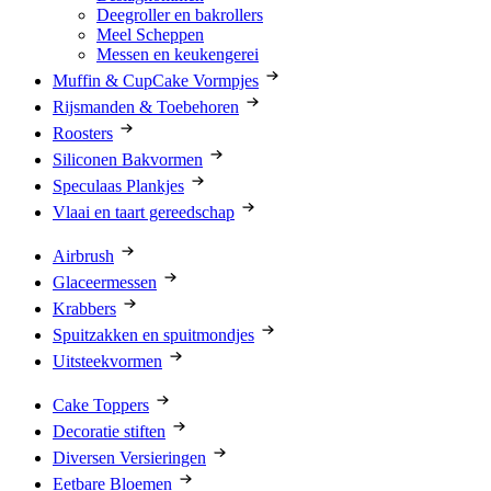
Deegroller en bakrollers
Meel Scheppen
Messen en keukengerei
Muffin & CupCake Vormpjes
Rijsmanden & Toebehoren
Roosters
Siliconen Bakvormen
Speculaas Plankjes
Vlaai en taart gereedschap
Airbrush
Glaceermessen
Krabbers
Spuitzakken en spuitmondjes
Uitsteekvormen
Cake Toppers
Decoratie stiften
Diversen Versieringen
Eetbare Bloemen