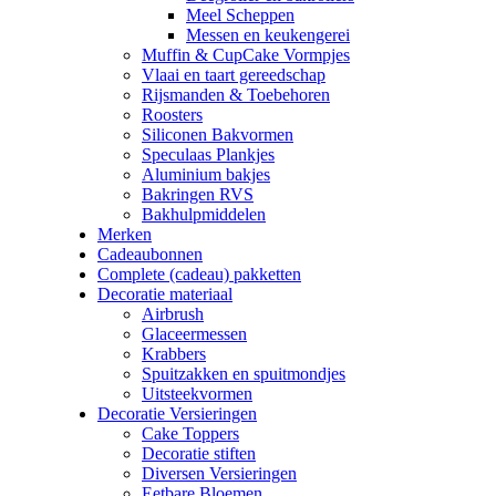
Meel Scheppen
Messen en keukengerei
Muffin & CupCake Vormpjes
Vlaai en taart gereedschap
Rijsmanden & Toebehoren
Roosters
Siliconen Bakvormen
Speculaas Plankjes
Aluminium bakjes
Bakringen RVS
Bakhulpmiddelen
Merken
Cadeaubonnen
Complete (cadeau) pakketten
Decoratie materiaal
Airbrush
Glaceermessen
Krabbers
Spuitzakken en spuitmondjes
Uitsteekvormen
Decoratie Versieringen
Cake Toppers
Decoratie stiften
Diversen Versieringen
Eetbare Bloemen