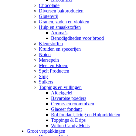
Chocolade
Diversen bakproducten
Glutenvrij
Granen, zaden en vlokken
Hulp en smaakstoffen
Aroma’s
Benodigdheden voor brood
Kleurstoffen
Kruiden en specerijen
Noten
Marsepein
Meel en Bloem
Spelt Producten
Spijs
Suikers
Toppings en vullingen
Afdekgelei
Bavaroise poeders
Creme- en roommixen
Glaceer fondant
Rol fondant, Icing en Hulpmiddelen
Toppings & Drips
Wilton Candy Melts
Groot verpakkingen