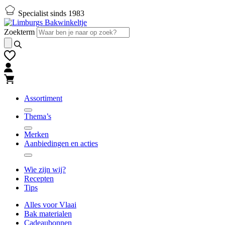
Naar
Naar
Specialist sinds 1983
hoofd-
footer
inhoud
gaan
Zoekterm
gaan
Assortiment
Thema’s
Merken
Aanbiedingen en acties
Wie zijn wij?
Recepten
Tips
Alles voor Vlaai
Bak materialen
Cadeaubonnen