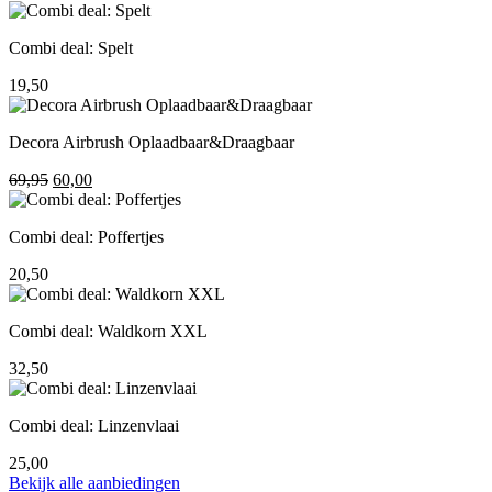
prijs
prijs
was:
is:
Combi deal: Spelt
195,00.
155,00.
19,50
Decora Airbrush Oplaadbaar&Draagbaar
Oorspronkelijke
Huidige
69,95
60,00
prijs
prijs
was:
is:
Combi deal: Poffertjes
69,95.
60,00.
20,50
Combi deal: Waldkorn XXL
32,50
Combi deal: Linzenvlaai
25,00
Bekijk alle aanbiedingen