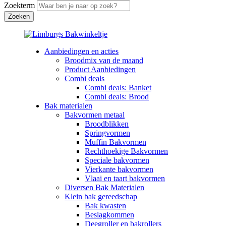
Zoekterm
Aanbiedingen en acties
Broodmix van de maand
Product Aanbiedingen
Combi deals
Combi deals: Banket
Combi deals: Brood
Bak materialen
Bakvormen metaal
Broodblikken
Springvormen
Muffin Bakvormen
Rechthoekige Bakvormen
Speciale bakvormen
Vierkante bakvormen
Vlaai en taart bakvormen
Diversen Bak Materialen
Klein bak gereedschap
Bak kwasten
Beslagkommen
Deegroller en bakrollers