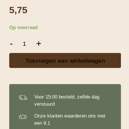
5,75
Op voorraad
Taart
-
+
Onderlegger
/
Drum
Toevoegen aan winkelwagen
Zwart
35
cm
aantal
Voor 15:00 besteld, zelfde dag
verstuurd
Onze klanten waarderen ons met
een 9.1