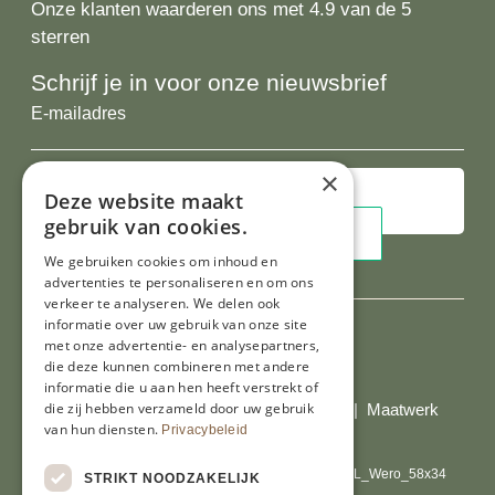
Onze klanten waarderen ons met 4.9 van de 5
sterren
Schrijf je in voor onze nieuwsbrief
E-
mailadres
×
Deze website maakt
gebruik van cookies.
We gebruiken cookies om inhoud en
advertenties te personaliseren en om ons
verkeer te analyseren. We delen ook
informatie over uw gebruik van onze site
met onze advertentie- en analysepartners,
die deze kunnen combineren met andere
Al onze prijzen zijn incl. BTW
informatie die u aan hen heeft verstrekt of
die zij hebben verzameld door uw gebruik
© Copyright 2026 Limburgs Bakwinkeltje |
Maatwerk
van hun diensten.
Privacybeleid
website webmix
STRIKT NOODZAKELIJK