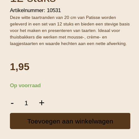
Artikelnummer:
10531
Deze witte taartranden van 20 cm van Patisse worden
geleverd in een set van 12 stuks en bieden een stevige basis
voor het maken en presenteren van taarten. Ideaal voor
thuisbakkers die werken met mousse-, crème- en
laagjestaarten en waarde hechten aan een nette afwerking.
1,95
Op voorraad
Patisse
-
+
Taartranden
wit
20
Toevoegen aan winkelwagen
cm
–
set