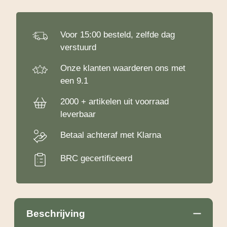
van
12
stuks
Voor 15:00 besteld, zelfde dag
aantal
verstuurd
Onze klanten waarderen ons met
een 9.1
2000 + artikelen uit voorraad
leverbaar
Betaal achteraf met Klarna
BRC gecertificeerd
Beschrijving