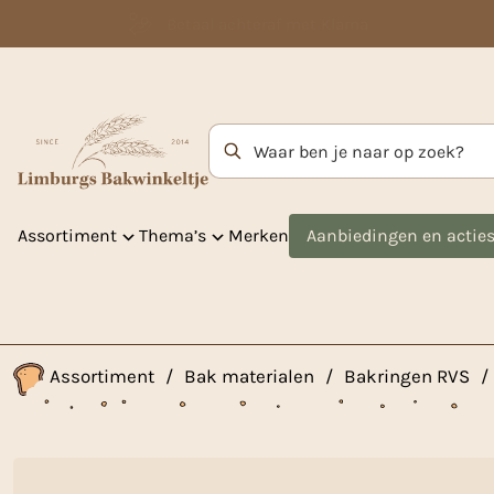
Betaal achteraf met Klarna
Zoekterm
Assortiment
Thema’s
Merken
Aanbiedingen en actie
Assortiment
/
Bak materialen
/
Bakringen RVS
/