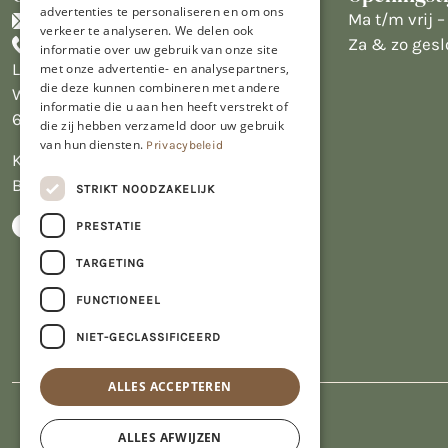
advertenties te personaliseren en om ons
info@limburgsbakwinkeltje.nl
Ma t/m vrij – 
verkeer te analyseren. We delen ook
+31455226693
Za & zo gesl
informatie over uw gebruik van onze site
Limburgs Bakwinkeltje
met onze advertentie- en analysepartners,
die deze kunnen combineren met andere
Wijngaardsweg 16
informatie die u aan hen heeft verstrekt of
6412 PJ Heerlen
die zij hebben verzameld door uw gebruik
van hun diensten.
Privacybeleid
KVK 14069470
BTW NL809913914.B01
STRIKT NOODZAKELIJK
PRESTATIE
TARGETING
FUNCTIONEEL
NIET-GECLASSIFICEERD
ALLES ACCEPTEREN
ALLES AFWIJZEN