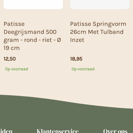
Patisse
Patisse Springvorm
Deegrijsmand 500
26cm Met Tulband
gram - rond - riet - Ø
Inzet
19 cm
12,50
18,95
Op voorraad
Op voorraad
ijden
Klantenservice
Over ons