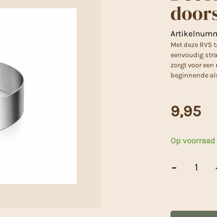
door
Artikelnum
Met deze RVS t
eenvoudig strak
zorgt voor een
beginnende als
9,95
Op voorraad
Decora
-
Taartring
RVS
20
cm
doorsnee