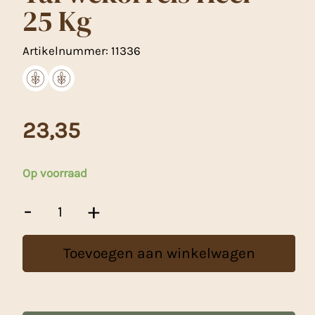
25 Kg
Artikelnummer:
11336
23,35
Op voorraad
Commandeursmolen
-
+
Tarwekorrels
Heel
-
Toevoegen aan winkelwagen
25
Kg
aantal