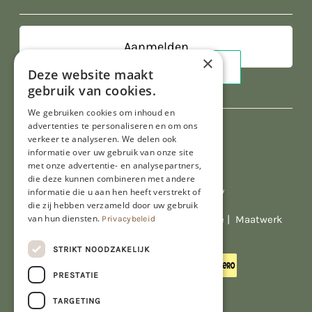
mailadres
×
Deze website maakt
gebruik van cookies.
We gebruiken cookies om inhoud en
advertenties te personaliseren en om ons
verkeer te analyseren. We delen ook
informatie over uw gebruik van onze site
met onze advertentie- en analysepartners,
die deze kunnen combineren met andere
informatie die u aan hen heeft verstrekt of
Al onze prijzen zijn incl. BTW
die zij hebben verzameld door uw gebruik
van hun diensten.
© Copyright 2026 Limburgs Bakwinkeltje |
Maatwerk
Privacybeleid
website webmix
STRIKT NOODZAKELIJK
PRESTATIE
TARGETING