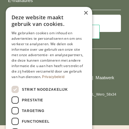
mailadres
×
Deze website maakt
gebruik van cookies.
We gebruiken cookies om inhoud en
advertenties te personaliseren en om ons
verkeer te analyseren. We delen ook
informatie over uw gebruik van onze site
met onze advertentie- en analysepartners,
die deze kunnen combineren met andere
informatie die u aan hen heeft verstrekt of
Al onze prijzen zijn incl. BTW
die zij hebben verzameld door uw gebruik
van hun diensten.
Privacybeleid
© Copyright 2026 Limburgs Bakwinkeltje |
Maatwerk
website webmix
STRIKT NOODZAKELIJK
PRESTATIE
TARGETING
FUNCTIONEEL