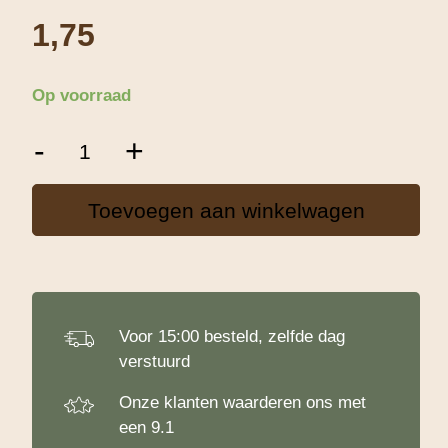
1,75
Op voorraad
Patisse
-
+
Uitsteekvorm
rvs
Ster
Toevoegen aan winkelwagen
aantal
Voor 15:00 besteld, zelfde dag
verstuurd
Onze klanten waarderen ons met
een 9.1