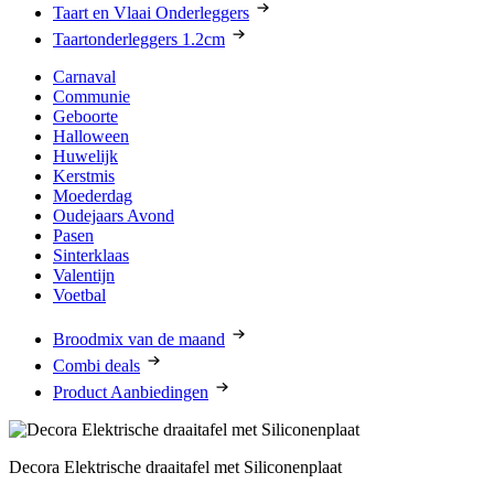
Taart en Vlaai Onderleggers
Taartonderleggers 1.2cm
Carnaval
Communie
Geboorte
Halloween
Huwelijk
Kerstmis
Moederdag
Oudejaars Avond
Pasen
Sinterklaas
Valentijn
Voetbal
Broodmix van de maand
Combi deals
Product Aanbiedingen
Decora Elektrische draaitafel met Siliconenplaat