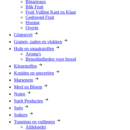
Bigarreaux
Blik Fruit
Fruit Vulling Kant en Klaar
Gedroogd Fruit
Honing
Overig
Glutenvrij
Granen, zaden en vlokken
Hulp en smaakstoffen
Aroma's
Benodigdheden voor brood
Kleurstoffen
Kruiden en specerijen
Marsepein
Meel en Bloem
Noten
Spelt Producten
Spijs
Suikers
Toppings en vullingen
Afdekgelei