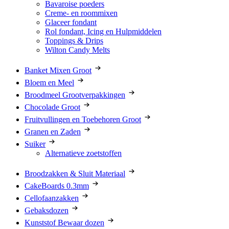
Bavaroise poeders
Creme- en roommixen
Glaceer fondant
Rol fondant, Icing en Hulpmiddelen
Toppings & Drips
Wilton Candy Melts
Banket Mixen Groot
Bloem en Meel
Broodmeel Grootverpakkingen
Chocolade Groot
Fruitvullingen en Toebehoren Groot
Granen en Zaden
Suiker
Alternatieve zoetstoffen
Broodzakken & Sluit Materiaal
CakeBoards 0.3mm
Cellofaanzakken
Gebaksdozen
Kunststof Bewaar dozen