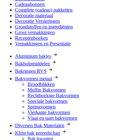
Cadeaubonnen
Complete (cadeau) pakketten
Decoratie materiaal
Decoratie Versieringen
Grondstoffen en ingrediënten
Groot verpakkingen
Receptenboeken
Verpakkingen en Presentatie
Aluminium bakjes
Bakhulpmiddelen
Bakringen RVS
Bakvormen metaal
Broodblikken
Muffin Bakvormen
Rechthoekige Bakvormen
Speciale bakvormen
Springvormen
Vierkante bakvormen
Vlaai en taart bakvormen
Diversen Bak Materialen
Klein bak gereedschap
Bak kwasten