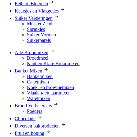
Eetbare Bloemen
Kaarsjes en Vlaggetjes
Suiker Versieringen
Musket Zaad
Sprinkles
Suiker Vormen
Suikerparels
Alle Broodmixen
Broodmeel
Kant en Klare Broodmixen
Banket Mixen
Banketmixen
Cakemixen
Koek- en browniemixen
Vlaaien- en taartmixen
Wafelmixen
Brood Verbeteraars
Poeders
Chocolade
Diversen bakproducten
Fruit en honing