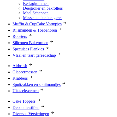
Beslagkommen
Deegroller en bakrollers
Meel Scheppen
Messen en keukengerei
Muffin & CupCake Vormpjes
Rijsmanden & Toebehoren
Roosters
Siliconen Bakvormen
Speculaas Plankjes
Vlaai en taart gereedschap
Airbrush
Glaceermessen
Krabbers
Spuitzakken en spuitmondjes
Uitsteekvormen
Cake Toppers
Decoratie stiften
Diversen Versieringen