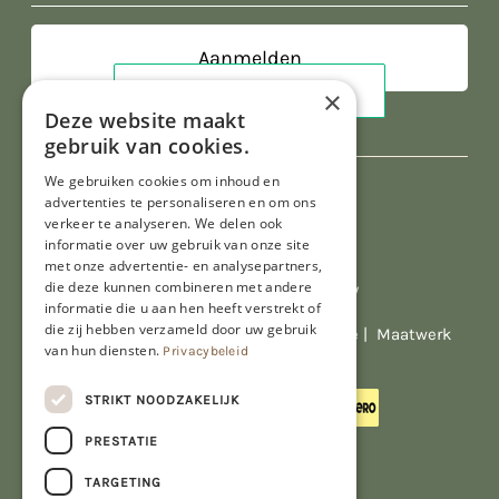
×
Deze website maakt
gebruik van cookies.
We gebruiken cookies om inhoud en
advertenties te personaliseren en om ons
verkeer te analyseren. We delen ook
informatie over uw gebruik van onze site
met onze advertentie- en analysepartners,
die deze kunnen combineren met andere
Al onze prijzen zijn incl. BTW
informatie die u aan hen heeft verstrekt of
die zij hebben verzameld door uw gebruik
© Copyright 2026 Limburgs Bakwinkeltje |
Maatwerk
van hun diensten.
Privacybeleid
website webmix
STRIKT NOODZAKELIJK
PRESTATIE
TARGETING