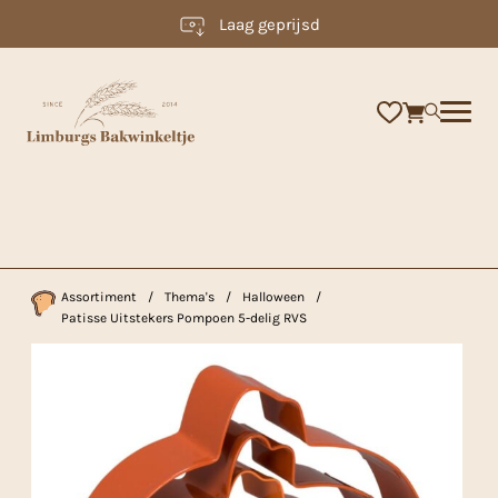
Laag geprijsd
×
Assortiment
/
Thema's
/
Halloween
/
Patisse Uitstekers Pompoen 5-delig RVS