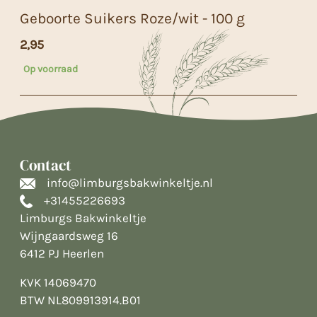
Geboorte Suikers Roze/wit - 100 g
2,95
Op voorraad
Contact
info@limburgsbakwinkeltje.nl
+31455226693
Limburgs Bakwinkeltje
Wijngaardsweg 16
6412 PJ Heerlen
KVK 14069470
BTW NL809913914.B01