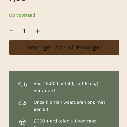
Op voorraad
Patisse
-
+
Uitstekers
Pompoen
5-
Toevoegen aan winkelwagen
delig
RVS
aantal
Voor 15:00 besteld, zelfde dag
verstuurd
Onze klanten waarderen ons met
een 9.1
2000 + artikelen uit voorraad