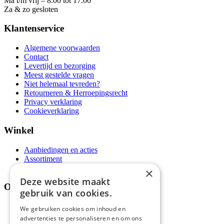
Ma t/m vrij – 8.00 tot 17.00
Za & zo gesloten
Klantenservice
Algemene voorwaarden
Contact
Levertijd en bezorging
Meest gestelde vragen
Niet helemaal tevreden?
Retourneren & Herroepingsrecht
Privacy verklaring
Cookieverklaring
Winkel
Aanbiedingen en acties
Assortiment
Thema's
×
Deze website maakt
Over ons
gebruik van cookies.
Wie zijn wij?
We gebruiken cookies om inhoud en
Recepten
advertenties te personaliseren en om ons