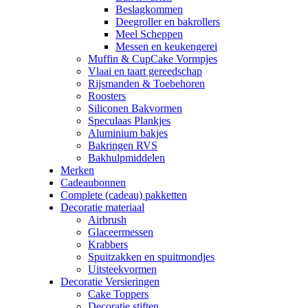
Beslagkommen
Deegroller en bakrollers
Meel Scheppen
Messen en keukengerei
Muffin & CupCake Vormpjes
Vlaai en taart gereedschap
Rijsmanden & Toebehoren
Roosters
Siliconen Bakvormen
Speculaas Plankjes
Aluminium bakjes
Bakringen RVS
Bakhulpmiddelen
Merken
Cadeaubonnen
Complete (cadeau) pakketten
Decoratie materiaal
Airbrush
Glaceermessen
Krabbers
Spuitzakken en spuitmondjes
Uitsteekvormen
Decoratie Versieringen
Cake Toppers
Decoratie stiften