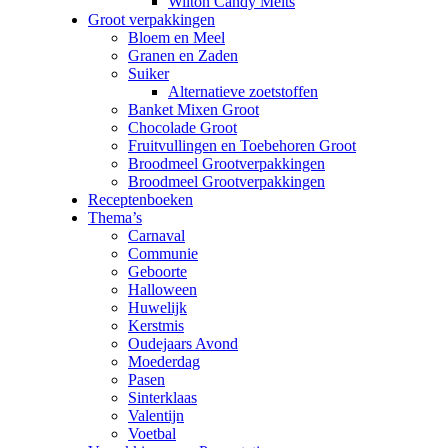
Wilton Candy Melts
Groot verpakkingen
Bloem en Meel
Granen en Zaden
Suiker
Alternatieve zoetstoffen
Banket Mixen Groot
Chocolade Groot
Fruitvullingen en Toebehoren Groot
Broodmeel Grootverpakkingen
Broodmeel Grootverpakkingen
Receptenboeken
Thema’s
Carnaval
Communie
Geboorte
Halloween
Huwelijk
Kerstmis
Oudejaars Avond
Moederdag
Pasen
Sinterklaas
Valentijn
Voetbal