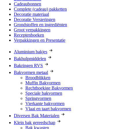
Cadeaubonnen
Complete (cadeau) pakketten
Decoratie materiaal
Decoratie Versieringen
Grondstoffen en ingrediënten
Groot verpakkingen
Receptenboeken
Verpakkingen en Presentatie
Aluminium bakjes
Bakhulpmiddelen
Bakringen RVS
Bakvormen metaal
Broodblikken
Muffin Bakvormen
Rechthoekige Bakvormen
Speciale bakvormen
Springvormen
Vierkante bakvormen
Vlaai en taart bakvormen
Diversen Bak Materialen
Klein bak gereedschap
Bak kwasten