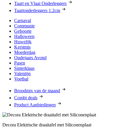
Taart en Vlaai Onderleggers
Taartonderleggers 1.2cm
Carnaval
Communie
Geboorte
Halloween
Huwelijk
Kerstmis
Moederdag
Oudejaars Avond
Pasen
Sinterklaas
Valentijn
Voetbal
Broodmix van de maand
Combi deals
Product Aanbiedingen
Decora Elektrische draaitafel met Siliconenplaat