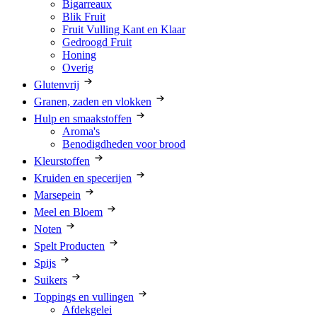
Bigarreaux
Blik Fruit
Fruit Vulling Kant en Klaar
Gedroogd Fruit
Honing
Overig
Glutenvrij
Granen, zaden en vlokken
Hulp en smaakstoffen
Aroma's
Benodigdheden voor brood
Kleurstoffen
Kruiden en specerijen
Marsepein
Meel en Bloem
Noten
Spelt Producten
Spijs
Suikers
Toppings en vullingen
Afdekgelei