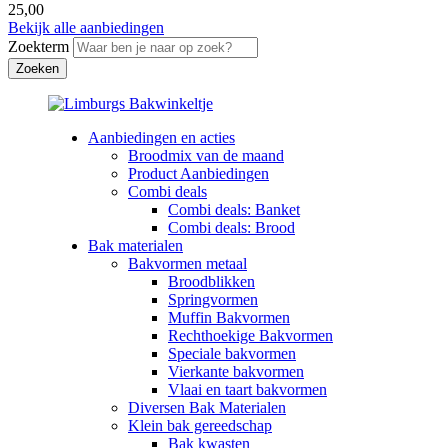
25,00
Bekijk alle aanbiedingen
Zoekterm
Aanbiedingen en acties
Broodmix van de maand
Product Aanbiedingen
Combi deals
Combi deals: Banket
Combi deals: Brood
Bak materialen
Bakvormen metaal
Broodblikken
Springvormen
Muffin Bakvormen
Rechthoekige Bakvormen
Speciale bakvormen
Vierkante bakvormen
Vlaai en taart bakvormen
Diversen Bak Materialen
Klein bak gereedschap
Bak kwasten