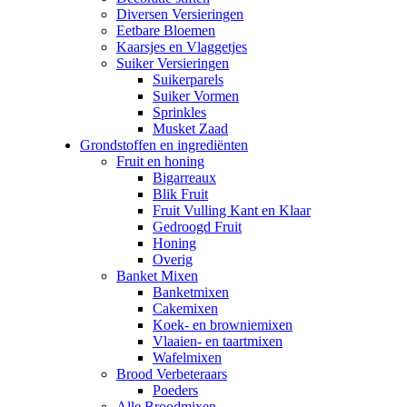
Diversen Versieringen
Eetbare Bloemen
Kaarsjes en Vlaggetjes
Suiker Versieringen
Suikerparels
Suiker Vormen
Sprinkles
Musket Zaad
Grondstoffen en ingrediënten
Fruit en honing
Bigarreaux
Blik Fruit
Fruit Vulling Kant en Klaar
Gedroogd Fruit
Honing
Overig
Banket Mixen
Banketmixen
Cakemixen
Koek- en browniemixen
Vlaaien- en taartmixen
Wafelmixen
Brood Verbeteraars
Poeders
Alle Broodmixen