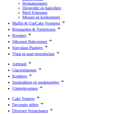
Beslagkommen
Deegroller en bakrollers
Meel Scheppen
Messen en keukengerei
Muffin & CupCake Vormpjes
Rijsmanden & Toebehoren
Roosters
Siliconen Bakvormen
Speculaas Plankjes
Vlaai en taart gereedschap
Airbrush
Glaceermessen
Krabbers
Spuitzakken en spuitmondjes
Uitsteekvormen
Cake Toppers
Decoratie stiften
Diversen Versieringen