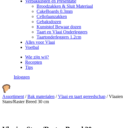
Verpakkingen en Presentatie
Broodzakken & Sluit Materiaal
CakeBoards 0.3mm
Cellofaanzakken
Gebaksdozen
Kunststof Bewaar dozen
Taart en Vlaai Onderleggers
Taartonderleggers 1.2cm
Alles voor Vlaai
Voetbal
Wie zijn wij?
Recepten
Tips
Inloggen
Assortiment
/
Bak materialen
/
Vlaai en taart gereedschap
/
Vlaaien
Stans/Raster Breed 30 cm