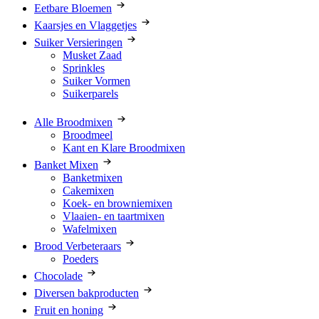
Eetbare Bloemen
Kaarsjes en Vlaggetjes
Suiker Versieringen
Musket Zaad
Sprinkles
Suiker Vormen
Suikerparels
Alle Broodmixen
Broodmeel
Kant en Klare Broodmixen
Banket Mixen
Banketmixen
Cakemixen
Koek- en browniemixen
Vlaaien- en taartmixen
Wafelmixen
Brood Verbeteraars
Poeders
Chocolade
Diversen bakproducten
Fruit en honing