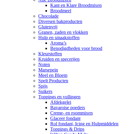
Kant en Klare Broodmixen
Broodmeel
Chocolade
Diversen bakproducten
Glutenvrij
Granen, zaden en vlokken
Hulp en smaakstoffen
Aroma’s
Benodigdheden voor brood
Kleurstoffen
Kruiden en specerijen
Noten
Marsepein
Meel en Bloem
Spelt Producten
Spijs
Suikers
Toppings en vullingen
Afdekgelei
Bavaroise poeders
Creme- en roommixen
Glaceer fondant
Rol fondant, Icing en Hulpmiddelen
Toppings & Drips