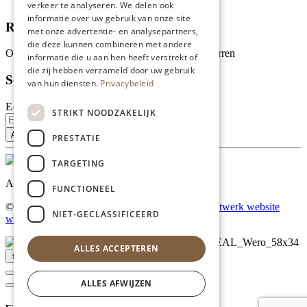
Tips
verkeer te analyseren. We delen ook
informatie over uw gebruik van onze site
Recensies
met onze advertentie- en analysepartners,
die deze kunnen combineren met andere
Onze klanten waarderen ons met 4.9 van de 5 sterren
informatie die u aan hen heeft verstrekt of
die zij hebben verzameld door uw gebruik
Schrijf je in voor onze nieuwsbrief
van hun diensten.
Privacybeleid
E-mailadres
STRIKT NOODZAKELIJK
PRESTATIE
TARGETING
Al onze prijzen zijn incl. BTW
FUNCTIONEEL
© Copyright 2026 Limburgs Bakwinkeltje |
Maatwerk website
NIET-GECLASSIFICEERD
webmix
ALLES ACCEPTEREN
↑ Top
ALLES AFWIJZEN