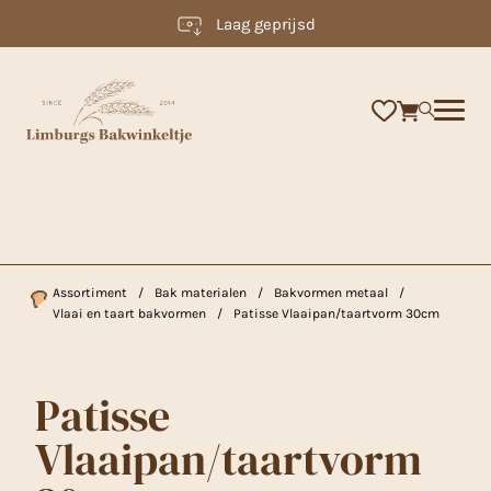
Laag geprijsd
×
Assortiment
/
Bak materialen
/
Bakvormen metaal
/
Vlaai en taart bakvormen
/
Patisse Vlaaipan/taartvorm 30cm
Patisse
Vlaaipan/taartvorm