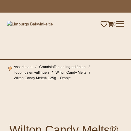
×
Assortiment
/
Grondstoffen en ingrediënten
/
Toppings en vullingen
/
Wilton Candy Melts
/
Wilton Candy Melts® 125g – Oranje
Wilton Candy Melts®