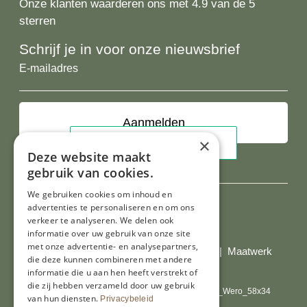
Onze klanten waarderen ons met 4.9 van de 5
sterren
Schrijf je in voor onze nieuwsbrief
E-
mailadres
×
Deze website maakt
gebruik van cookies.
We gebruiken cookies om inhoud en
advertenties te personaliseren en om ons
verkeer te analyseren. We delen ook
Al onze prijzen zijn incl. BTW
informatie over uw gebruik van onze site
met onze advertentie- en analysepartners,
© Copyright 2026 Limburgs Bakwinkeltje |
Maatwerk
die deze kunnen combineren met andere
website webmix
informatie die u aan hen heeft verstrekt of
die zij hebben verzameld door uw gebruik
van hun diensten.
Privacybeleid