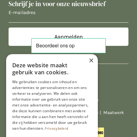
Schrijf je in voor onze nieuwsbrief
E-
mailadres
×
Deze website maakt
gebruik van cookies.
We gebruiken cookies om inhoud en
advertenties te personaliseren en om ons
verkeer te analyseren. We delen ook
informatie over uw gebruik van onze site
Al onze prijzen zijn incl. BTW
met onze advertentie- en analysepartners,
die deze kunnen combineren met andere
© Copyright 2026 Limburgs Bakwinkeltje |
Maatwerk
informatie die u aan hen heeft verstrekt of
website webmix
die zij hebben verzameld door uw gebruik
van hun diensten.
Privacybeleid