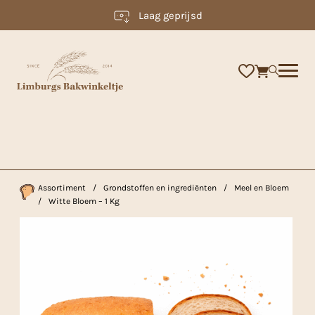
Laag geprijsd
×
Assortiment
/
Grondstoffen en ingrediënten
/
Meel en Bloem
/
Witte Bloem – 1 Kg