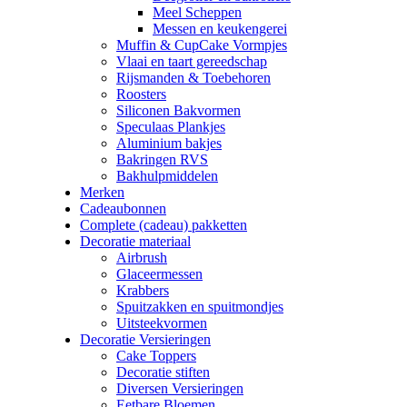
Meel Scheppen
Messen en keukengerei
Muffin & CupCake Vormpjes
Vlaai en taart gereedschap
Rijsmanden & Toebehoren
Roosters
Siliconen Bakvormen
Speculaas Plankjes
Aluminium bakjes
Bakringen RVS
Bakhulpmiddelen
Merken
Cadeaubonnen
Complete (cadeau) pakketten
Decoratie materiaal
Airbrush
Glaceermessen
Krabbers
Spuitzakken en spuitmondjes
Uitsteekvormen
Decoratie Versieringen
Cake Toppers
Decoratie stiften
Diversen Versieringen
Eetbare Bloemen