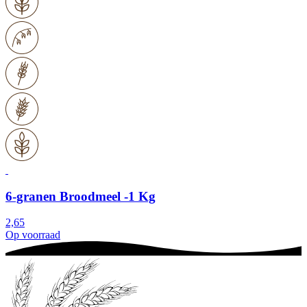
6-granen Broodmeel -1 Kg
2,65
Op voorraad