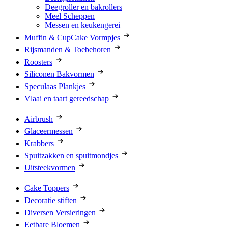
Deegroller en bakrollers
Meel Scheppen
Messen en keukengerei
Muffin & CupCake Vormpjes
Rijsmanden & Toebehoren
Roosters
Siliconen Bakvormen
Speculaas Plankjes
Vlaai en taart gereedschap
Airbrush
Glaceermessen
Krabbers
Spuitzakken en spuitmondjes
Uitsteekvormen
Cake Toppers
Decoratie stiften
Diversen Versieringen
Eetbare Bloemen