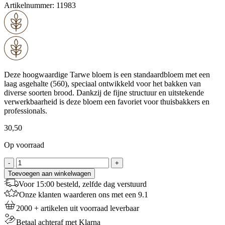
Artikelnummer:
11983
Deze hoogwaardige Tarwe bloem is een standaardbloem met een
laag asgehalte (560), speciaal ontwikkeld voor het bakken van
diverse soorten brood. Dankzij de fijne structuur en uitstekende
verwerkbaarheid is deze bloem een favoriet voor thuisbakkers en
professionals.
30,50
Op voorraad
Dossche
-
+
Mills
Toevoegen aan winkelwagen
Elite
Voor 15:00 besteld, zelfde dag verstuurd
/
Onze klanten waarderen ons met een 9.1
Witte
Bloem
2000 + artikelen uit voorraad leverbaar
-
Betaal achteraf met Klarna
25