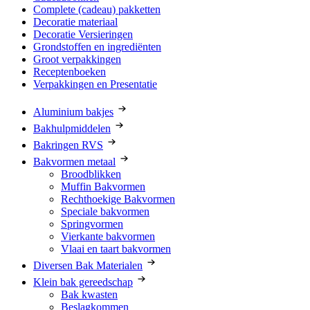
Complete (cadeau) pakketten
Decoratie materiaal
Decoratie Versieringen
Grondstoffen en ingrediënten
Groot verpakkingen
Receptenboeken
Verpakkingen en Presentatie
Aluminium bakjes
Bakhulpmiddelen
Bakringen RVS
Bakvormen metaal
Broodblikken
Muffin Bakvormen
Rechthoekige Bakvormen
Speciale bakvormen
Springvormen
Vierkante bakvormen
Vlaai en taart bakvormen
Diversen Bak Materialen
Klein bak gereedschap
Bak kwasten
Beslagkommen