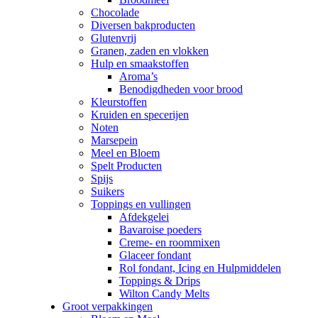
Chocolade
Diversen bakproducten
Glutenvrij
Granen, zaden en vlokken
Hulp en smaakstoffen
Aroma’s
Benodigdheden voor brood
Kleurstoffen
Kruiden en specerijen
Noten
Marsepein
Meel en Bloem
Spelt Producten
Spijs
Suikers
Toppings en vullingen
Afdekgelei
Bavaroise poeders
Creme- en roommixen
Glaceer fondant
Rol fondant, Icing en Hulpmiddelen
Toppings & Drips
Wilton Candy Melts
Groot verpakkingen