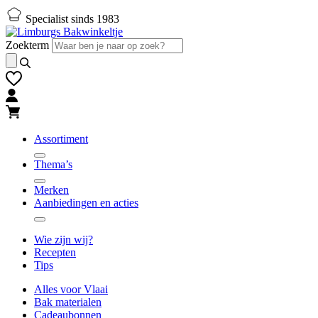
Naar
Naar
Specialist sinds 1983
hoofd-
footer
inhoud
gaan
Zoekterm
gaan
Assortiment
Thema’s
Merken
Aanbiedingen en acties
Wie zijn wij?
Recepten
Tips
Alles voor Vlaai
Bak materialen
Cadeaubonnen