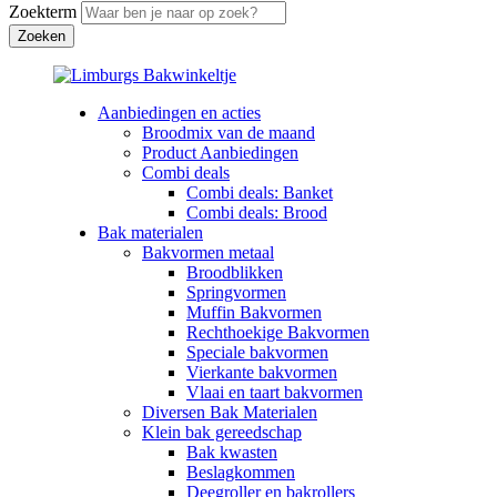
Zoekterm
Aanbiedingen en acties
Broodmix van de maand
Product Aanbiedingen
Combi deals
Combi deals: Banket
Combi deals: Brood
Bak materialen
Bakvormen metaal
Broodblikken
Springvormen
Muffin Bakvormen
Rechthoekige Bakvormen
Speciale bakvormen
Vierkante bakvormen
Vlaai en taart bakvormen
Diversen Bak Materialen
Klein bak gereedschap
Bak kwasten
Beslagkommen
Deegroller en bakrollers