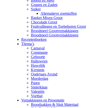
Bloem en Meel
Granen en Zaden
Suiker
Alternatieve zoetstoffen
Banket Mixen Groot
Chocolade Groot
Fruitvullingen en Toebehoren Groot
Broodmeel Grootverpakkingen
Broodmeel Grootverpakkingen
Receptenboeken
Thema’s
Carnaval
Communie
Geboorte
Halloween
Huwelijk
Kerstmis
Oudejaars Avond
Moederdag
Pasen
Sinterklaas
Valentijn
Voetbal
Verpakkingen en Presentatie
Broodzakken & Sluit Materiaal