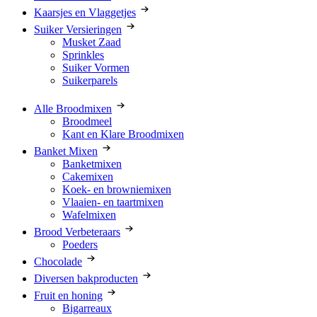
Kaarsjes en Vlaggetjes
Suiker Versieringen
Musket Zaad
Sprinkles
Suiker Vormen
Suikerparels
Alle Broodmixen
Broodmeel
Kant en Klare Broodmixen
Banket Mixen
Banketmixen
Cakemixen
Koek- en browniemixen
Vlaaien- en taartmixen
Wafelmixen
Brood Verbeteraars
Poeders
Chocolade
Diversen bakproducten
Fruit en honing
Bigarreaux