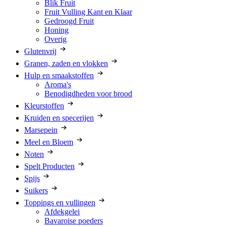
Blik Fruit
Fruit Vulling Kant en Klaar
Gedroogd Fruit
Honing
Overig
Glutenvrij
Granen, zaden en vlokken
Hulp en smaakstoffen
Aroma's
Benodigdheden voor brood
Kleurstoffen
Kruiden en specerijen
Marsepein
Meel en Bloem
Noten
Spelt Producten
Spijs
Suikers
Toppings en vullingen
Afdekgelei
Bavaroise poeders