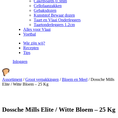
CakeBoards 0.3mm
Cellofaanzakken
Gebaksdozen
Kunststof Bewaar dozen
Taart en Vlaai Onderleggers
Taartonderleggers 1.2cm
Alles voor Vlaai
Voetbal
Wie zijn wij?
Recepten
Tips
Inloggen
Assortiment
/
Groot verpakkingen
/
Bloem en Meel
/
Dossche Mills
Elite / Witte Bloem – 25 Kg
Dossche Mills Elite / Witte Bloem – 25 Kg