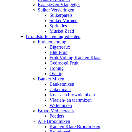
Kaarsjes en Vlaggetjes
Suiker Versieringen
Suikerparels
Suiker Vormen
Sprinkles
Musket Zaad
Grondstoffen en ingrediënten
Fruit en honing
Bigarreaux
Blik Fruit
Fruit Vulling Kant en Klaar
Gedroogd Fruit
Honing
Overig
Banket Mixen
Banketmixen
Cakemixen
Koek- en browniemixen
Vlaaien- en taartmixen
Wafelmixen
Brood Verbeteraars
Poeders
Alle Broodmixen
Kant en Klare Broodmixen
Broodmeel