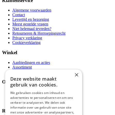
Klantenservice
Algemene voorwaarden
Contact
Levertijd en bezorging
Meest gestelde vragen
Niet helemaal tevreden?
Retourneren & Herroepingsrecht
Privacy verklaring
Cookieverklaring
Winkel
Aanbiedingen en acties
Assortiment
Thema's
×
Deze website maakt
Over ons
gebruik van cookies.
Wie zijn wij?
We gebruiken cookies om inhoud en
Recepten
advertenties te personaliseren en om ons
Tips
verkeer te analyseren. We delen ook
informatie over uw gebruik van onze site
Recensies
met onze advertentie- en analysepartners,