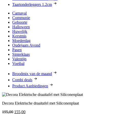
Taartonderleggers 1.2cm
Carnaval
Communie
Geboorte
Halloween
Huwelijk
Kerstmis
Moederdag
Oudejaars Avond
Pasen
Sinterklaas
Valentijn
Voetbal
Broodmix van de maand
Combi deals
Product Aanbiedingen
Decora Elektrische draaitafel met Siliconenplaat
Oorspronkelijke
Huidige
195,00
155,00