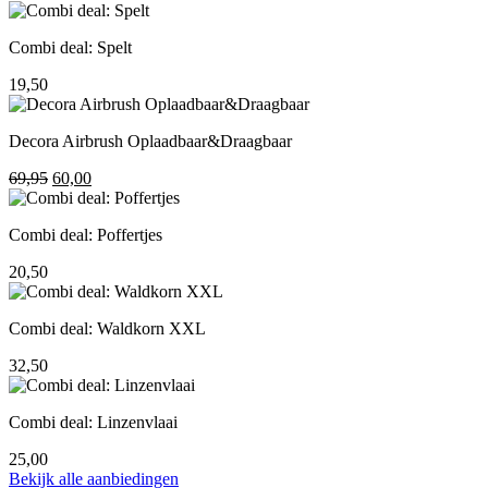
prijs
prijs
was:
is:
Combi deal: Spelt
195,00.
155,00.
19,50
Decora Airbrush Oplaadbaar&Draagbaar
Oorspronkelijke
Huidige
69,95
60,00
prijs
prijs
was:
is:
Combi deal: Poffertjes
69,95.
60,00.
20,50
Combi deal: Waldkorn XXL
32,50
Combi deal: Linzenvlaai
25,00
Bekijk alle aanbiedingen