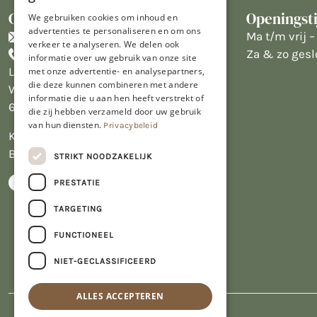
Contact
Openingst
We gebruiken cookies om inhoud en
advertenties te personaliseren en om ons
info@limburgsbakwinkeltje.nl
Ma t/m vrij – 
verkeer te analyseren. We delen ook
+31455226693
Za & zo gesl
informatie over uw gebruik van onze site
Limburgs Bakwinkeltje
met onze advertentie- en analysepartners,
die deze kunnen combineren met andere
Wijngaardsweg 16
informatie die u aan hen heeft verstrekt of
6412 PJ Heerlen
die zij hebben verzameld door uw gebruik
van hun diensten.
Privacybeleid
KVK 14069470
BTW NL809913914.B01
STRIKT NOODZAKELIJK
PRESTATIE
TARGETING
FUNCTIONEEL
NIET-GECLASSIFICEERD
ALLES ACCEPTEREN