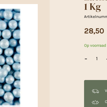
1 Kg
Artikelnum
28,50
Op voorraad
Zachte
-
Pareltjes
Blauw
4mm
-
1
Kg
aantal
V
O