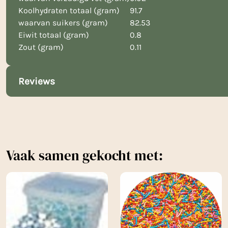
Koolhydraten totaal (gram)
91.7
waarvan suikers (gram)
82.53
Eiwit totaal (gram)
0.8
Zout (gram)
0.11
Reviews
Vaak samen gekocht met: