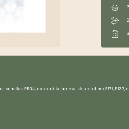
2
B
B
l: schellak E904, natuurlijke aroma, kleurstoffen: E171, E132, 