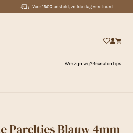
2000 + artikelen uit voorraad leverbaar
Wie zijn wij?
Recepten
Tips
e Pareltjes Blauw 4mm –