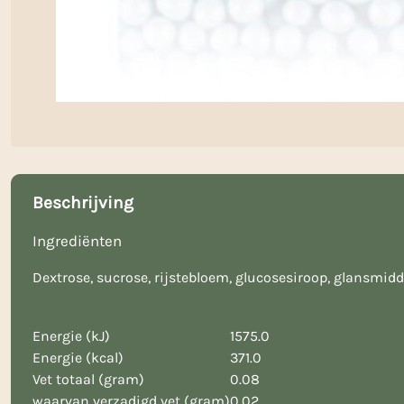
Beschrijving
Ingrediënten
Dextrose, sucrose, rijstebloem, glucosesiroop, glansmidde
Energie (kJ)
1575.0
Energie (kcal)
371.0
Vet totaal (gram)
0.08
waarvan verzadigd vet (gram)
0.02