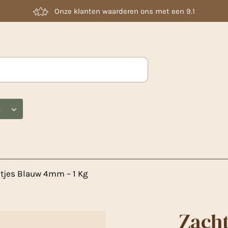
Laag geprijsd
s
ltjes Blauw 4mm – 1 Kg
Zacht