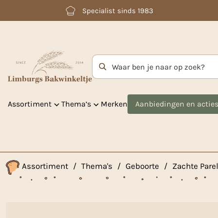
Betaal achteraf met Klarna
Zoekterm
Assortiment
Thema’s
Merken
Aanbiedingen en actie
Assortiment
/
Thema's
/
Geboorte
/
Zachte Pare