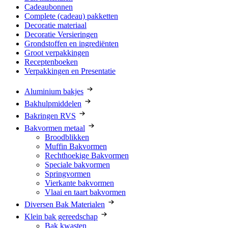
Cadeaubonnen
Complete (cadeau) pakketten
Decoratie materiaal
Decoratie Versieringen
Grondstoffen en ingrediënten
Groot verpakkingen
Receptenboeken
Verpakkingen en Presentatie
Aluminium bakjes
Bakhulpmiddelen
Bakringen RVS
Bakvormen metaal
Broodblikken
Muffin Bakvormen
Rechthoekige Bakvormen
Speciale bakvormen
Springvormen
Vierkante bakvormen
Vlaai en taart bakvormen
Diversen Bak Materialen
Klein bak gereedschap
Bak kwasten