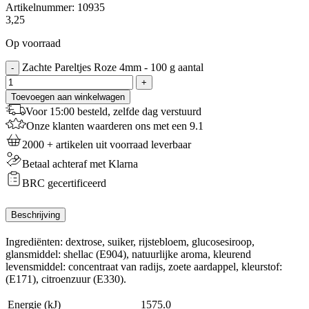
Artikelnummer:
10935
3,25
Op voorraad
Zachte Pareltjes Roze 4mm - 100 g aantal
-
+
Toevoegen aan winkelwagen
Voor 15:00 besteld, zelfde dag verstuurd
Onze klanten waarderen ons met een 9.1
2000 + artikelen uit voorraad leverbaar
Betaal achteraf met Klarna
BRC gecertificeerd
Beschrijving
Ingrediënten: dextrose, suiker, rijstebloem, glucosesiroop,
glansmiddel: shellac (E904), natuurlijke aroma, kleurend
levensmiddel: concentraat van radijs, zoete aardappel, kleurstof:
(E171), citroenzuur (E330).
Energie (kJ)
1575.0