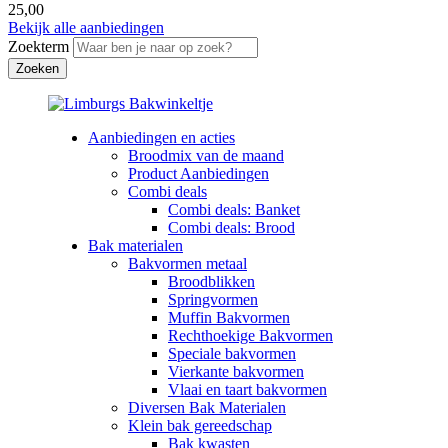
25,00
Bekijk alle aanbiedingen
Zoekterm
Aanbiedingen en acties
Broodmix van de maand
Product Aanbiedingen
Combi deals
Combi deals: Banket
Combi deals: Brood
Bak materialen
Bakvormen metaal
Broodblikken
Springvormen
Muffin Bakvormen
Rechthoekige Bakvormen
Speciale bakvormen
Vierkante bakvormen
Vlaai en taart bakvormen
Diversen Bak Materialen
Klein bak gereedschap
Bak kwasten