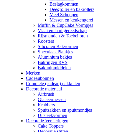
Beslagkommen
Deegroller en bakrollers
Meel Scheppen
Messen en keukengerei
Muffin & CupCake Vormpjes
Vlaai en taart gereedschap
Rijsmanden & Toebehoren
Roosters
Siliconen Bakvormen
Speculaas Plankjes
Aluminium bakjes
Bakringen RVS
Bakhulpmiddelen
Merken
Cadeaubonnen
Complete (cadeau) pakketten
Decoratie materiaal
Airbrush
Glaceermessen
Krabbers
Spuitzakken en spuitmondjes
Uitsteekvormen
Decoratie Versieringen
Cake Toppers
Decoratie stiften