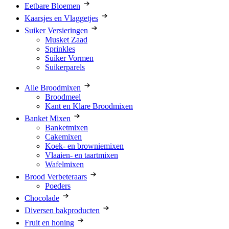
Eetbare Bloemen
Kaarsjes en Vlaggetjes
Suiker Versieringen
Musket Zaad
Sprinkles
Suiker Vormen
Suikerparels
Alle Broodmixen
Broodmeel
Kant en Klare Broodmixen
Banket Mixen
Banketmixen
Cakemixen
Koek- en browniemixen
Vlaaien- en taartmixen
Wafelmixen
Brood Verbeteraars
Poeders
Chocolade
Diversen bakproducten
Fruit en honing