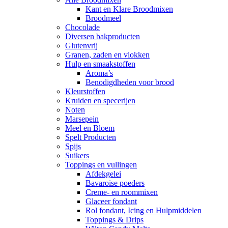
Kant en Klare Broodmixen
Broodmeel
Chocolade
Diversen bakproducten
Glutenvrij
Granen, zaden en vlokken
Hulp en smaakstoffen
Aroma’s
Benodigdheden voor brood
Kleurstoffen
Kruiden en specerijen
Noten
Marsepein
Meel en Bloem
Spelt Producten
Spijs
Suikers
Toppings en vullingen
Afdekgelei
Bavaroise poeders
Creme- en roommixen
Glaceer fondant
Rol fondant, Icing en Hulpmiddelen
Toppings & Drips