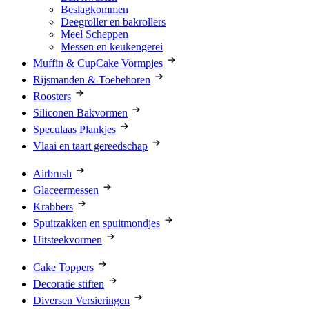
Beslagkommen
Deegroller en bakrollers
Meel Scheppen
Messen en keukengerei
Muffin & CupCake Vormpjes
Rijsmanden & Toebehoren
Roosters
Siliconen Bakvormen
Speculaas Plankjes
Vlaai en taart gereedschap
Airbrush
Glaceermessen
Krabbers
Spuitzakken en spuitmondjes
Uitsteekvormen
Cake Toppers
Decoratie stiften
Diversen Versieringen