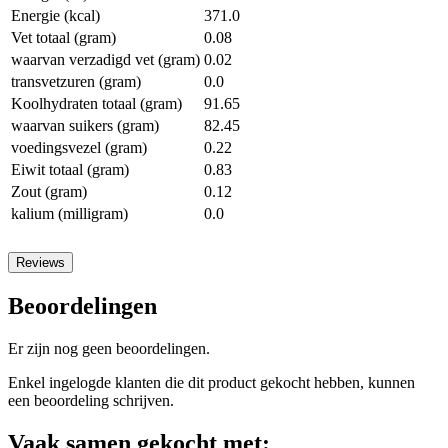
Energie (kcal)
371.0
Vet totaal (gram)
0.08
waarvan verzadigd vet (gram)
0.02
transvetzuren (gram)
0.0
Koolhydraten totaal (gram)
91.65
waarvan suikers (gram)
82.45
voedingsvezel (gram)
0.22
Eiwit totaal (gram)
0.83
Zout (gram)
0.12
kalium (milligram)
0.0
Reviews
Beoordelingen
Er zijn nog geen beoordelingen.
Enkel ingelogde klanten die dit product gekocht hebben, kunnen
een beoordeling schrijven.
Vaak samen gekocht met: