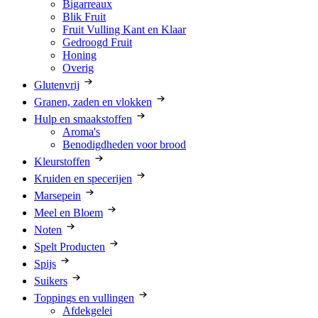
Bigarreaux
Blik Fruit
Fruit Vulling Kant en Klaar
Gedroogd Fruit
Honing
Overig
Glutenvrij
Granen, zaden en vlokken
Hulp en smaakstoffen
Aroma's
Benodigdheden voor brood
Kleurstoffen
Kruiden en specerijen
Marsepein
Meel en Bloem
Noten
Spelt Producten
Spijs
Suikers
Toppings en vullingen
Afdekgelei