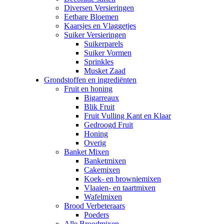
Diversen Versieringen
Eetbare Bloemen
Kaarsjes en Vlaggetjes
Suiker Versieringen
Suikerparels
Suiker Vormen
Sprinkles
Musket Zaad
Grondstoffen en ingrediënten
Fruit en honing
Bigarreaux
Blik Fruit
Fruit Vulling Kant en Klaar
Gedroogd Fruit
Honing
Overig
Banket Mixen
Banketmixen
Cakemixen
Koek- en browniemixen
Vlaaien- en taartmixen
Wafelmixen
Brood Verbeteraars
Poeders
Alle Broodmixen