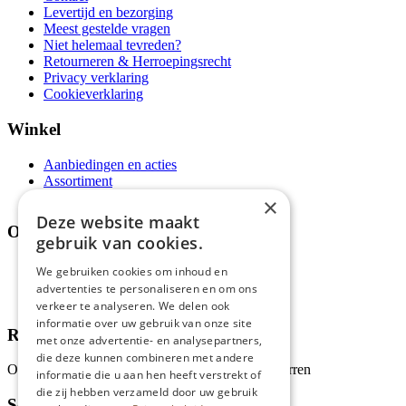
Levertijd en bezorging
Meest gestelde vragen
Niet helemaal tevreden?
Retourneren & Herroepingsrecht
Privacy verklaring
Cookieverklaring
Winkel
Aanbiedingen en acties
Assortiment
Thema's
×
Deze website maakt
Over ons
gebruik van cookies.
Wie zijn wij?
We gebruiken cookies om inhoud en
Recepten
advertenties te personaliseren en om ons
Tips
verkeer te analyseren. We delen ook
informatie over uw gebruik van onze site
Recensies
met onze advertentie- en analysepartners,
die deze kunnen combineren met andere
Onze klanten waarderen ons met 4.9 van de 5 sterren
informatie die u aan hen heeft verstrekt of
die zij hebben verzameld door uw gebruik
Schrijf je in voor onze nieuwsbrief