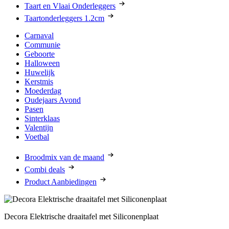
Taart en Vlaai Onderleggers
Taartonderleggers 1.2cm
Carnaval
Communie
Geboorte
Halloween
Huwelijk
Kerstmis
Moederdag
Oudejaars Avond
Pasen
Sinterklaas
Valentijn
Voetbal
Broodmix van de maand
Combi deals
Product Aanbiedingen
Decora Elektrische draaitafel met Siliconenplaat