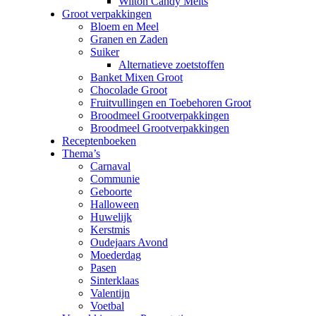
Wilton Candy Melts
Groot verpakkingen
Bloem en Meel
Granen en Zaden
Suiker
Alternatieve zoetstoffen
Banket Mixen Groot
Chocolade Groot
Fruitvullingen en Toebehoren Groot
Broodmeel Grootverpakkingen
Broodmeel Grootverpakkingen
Receptenboeken
Thema’s
Carnaval
Communie
Geboorte
Halloween
Huwelijk
Kerstmis
Oudejaars Avond
Moederdag
Pasen
Sinterklaas
Valentijn
Voetbal