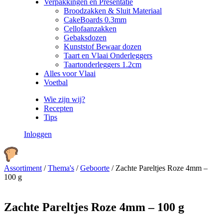
Verpakkingen en Presentatie
Broodzakken & Sluit Materiaal
CakeBoards 0.3mm
Cellofaanzakken
Gebaksdozen
Kunststof Bewaar dozen
Taart en Vlaai Onderleggers
Taartonderleggers 1.2cm
Alles voor Vlaai
Voetbal
Wie zijn wij?
Recepten
Tips
Inloggen
Assortiment
/
Thema's
/
Geboorte
/
Zachte Pareltjes Roze 4mm –
100 g
Zachte Pareltjes Roze 4mm – 100 g