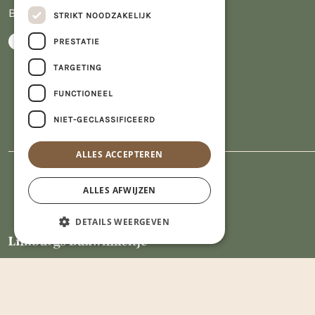
BTW NL809913914.B01
STRIKT NOODZAKELIJK
PRESTATIE
TARGETING
FUNCTIONEEL
NIET-GECLASSIFICEERD
ALLES ACCEPTEREN
ALLES AFWIJZEN
DETAILS WEERGEVEN
Strikt noodzakelijk
Prestatie
Targeting
Functioneel
Niet-geclassificeerd