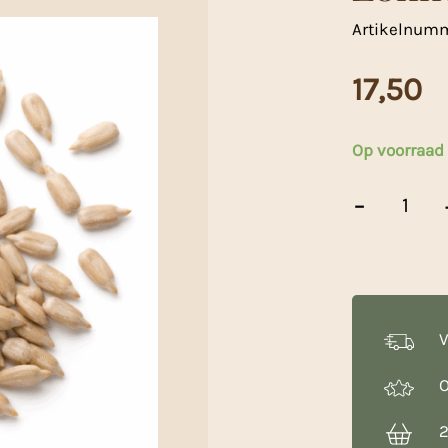
Artikelnum
17,50
Op voorraad
Zonnepitten
-
-
5
Kg
aantal
V
O
2