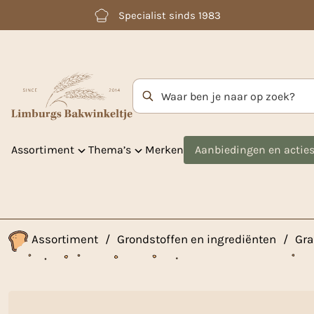
Betaal achteraf met Klarna
Zoekterm
Assortiment
Thema’s
Merken
Aanbiedingen en actie
Assortiment
/
Grondstoffen en ingrediënten
/
Gra