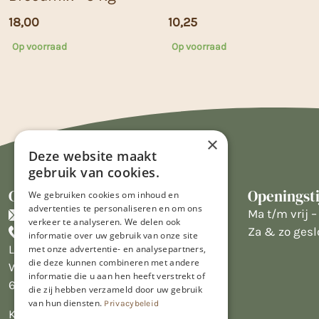
18,00
10,25
Op voorraad
Op voorraad
×
Deze website maakt
gebruik van cookies.
Contact
Openingst
We gebruiken cookies om inhoud en
advertenties te personaliseren en om ons
info@limburgsbakwinkeltje.nl
Ma t/m vrij – 
verkeer te analyseren. We delen ook
+31455226693
Za & zo gesl
informatie over uw gebruik van onze site
Limburgs Bakwinkeltje
met onze advertentie- en analysepartners,
die deze kunnen combineren met andere
Wijngaardsweg 16
informatie die u aan hen heeft verstrekt of
6412 PJ Heerlen
die zij hebben verzameld door uw gebruik
van hun diensten.
Privacybeleid
KVK 14069470