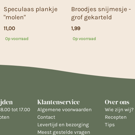
Speculaas plankje
Broodjes snijmesje -
"molen"
grof gekarteld
11,00
1,99
Op voorraad
Op voorraad
ijden
Klantenservice
Over ons
8.00 tot 17.00
Algemene voorwaarden
Wie zijn wij?
oten
Contact
Recepten
Levertijd en bezorging
Tips
Meest gestelde vragen