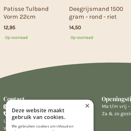
Patisse Tulband
Deegrijsmand 1500
Vorm 22cm
gram - rond - riet
12,95
14,50
Op voorraad
Op voorraad
Contact
Openingst
×
info@limburgsbakwinkeltje.nl
Ma t/m vrij – 
Deze website maakt
+31455226693
Za & zo gesl
gebruik van cookies.
Limburgs Bakwinkeltje
We gebruiken cookies om inhoud en
Wijngaardsweg 16