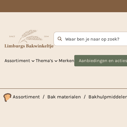
Zoekterm
Assortiment
Thema’s
Merken
Aanbiedingen en actie
Assortiment
/
Bak materialen
/
Bakhulpmiddele