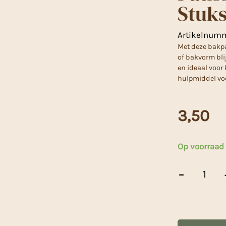
Stuk
Artikelnum
Met deze bakpa
of bakvorm blij
en ideaal voor
hulpmiddel voo
3,50
Op voorraad
Patisse
-
Bakpapier
Vellen
-
20
Stuks