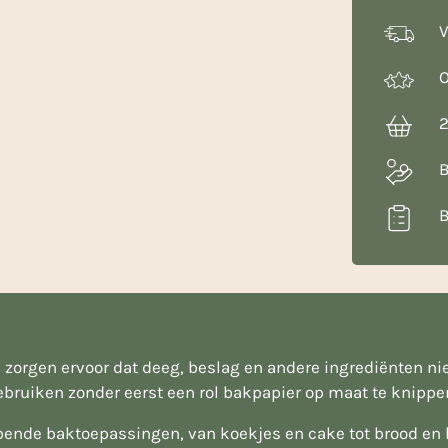
aantal
V
O
2
B
B
orgen ervoor dat deeg, beslag en andere ingrediënten ni
gebruiken zonder eerst een rol bakpapier op maat te knippe
opende baktoepassingen, van koekjes en cake tot brood en h