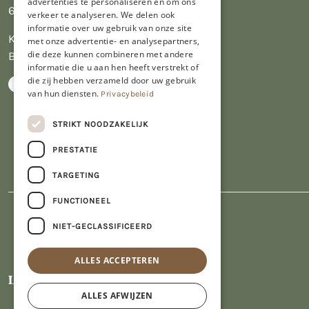
advertenties te personaliseren en om ons
6412 PJ Heerlen
verkeer te analyseren. We delen ook
informatie over uw gebruik van onze site
KVK 14069470
met onze advertentie- en analysepartners,
die deze kunnen combineren met andere
BTW NL809913914.B01
informatie die u aan hen heeft verstrekt of
die zij hebben verzameld door uw gebruik
van hun diensten.
Privacybeleid
STRIKT NOODZAKELIJK
PRESTATIE
TARGETING
FUNCTIONEEL
NIET-GECLASSIFICEERD
ALLES ACCEPTEREN
ALLES AFWIJZEN