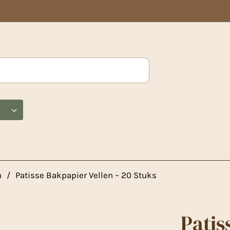
s
n
/
Patisse Bakpapier Vellen – 20 Stuks
Patis