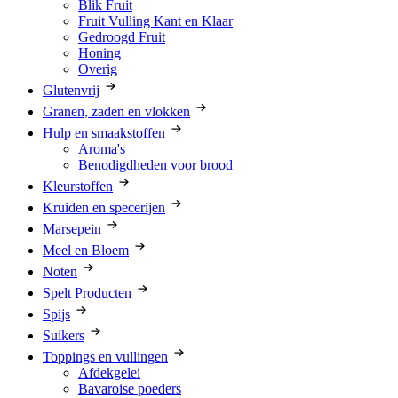
Blik Fruit
Fruit Vulling Kant en Klaar
Gedroogd Fruit
Honing
Overig
Glutenvrij
Granen, zaden en vlokken
Hulp en smaakstoffen
Aroma's
Benodigdheden voor brood
Kleurstoffen
Kruiden en specerijen
Marsepein
Meel en Bloem
Noten
Spelt Producten
Spijs
Suikers
Toppings en vullingen
Afdekgelei
Bavaroise poeders