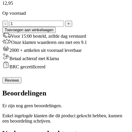
12,95
Op voorraad
Decora
-
+
Bakvorm
Toevoegen aan winkelwagen
Hart
Voor 15:00 besteld, zelfde dag verstuurd
25cm
Onze klanten waarderen ons met een 9.1
X
7.5cm
2000 + artikelen uit voorraad leverbaar
aantal
Betaal achteraf met Klarna
BRC gecertificeerd
Reviews
Beoordelingen
Er zijn nog geen beoordelingen.
Enkel ingelogde klanten die dit product gekocht hebben, kunnen
een beoordeling schrijven.