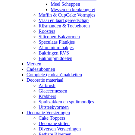
Meel Scheppen
Messen en keukengerei
Muffin & CupCake Vormpjes
Vlaai en taart gereedschap
Rijsmanden & Toebehoren
Roosters
Siliconen Bakvormen
Speculaas Plankjes
Aluminium bakjes
Bakringen RVS
Bakhulpmiddelen
Merken
Cadeaubonnen
Complete (cadeau) pakketten
Decoratie materiaal
Airbrush
Glaceermessen
Krabbers
Spuitzakken en spuitmondjes
Uitsteekvormen
Decoratie Versieringen
Cake Toppers
Decoratie stiften
Diversen Versieringen
Eetbare Bloemen