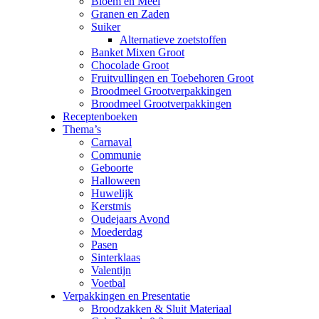
Bloem en Meel
Granen en Zaden
Suiker
Alternatieve zoetstoffen
Banket Mixen Groot
Chocolade Groot
Fruitvullingen en Toebehoren Groot
Broodmeel Grootverpakkingen
Broodmeel Grootverpakkingen
Receptenboeken
Thema’s
Carnaval
Communie
Geboorte
Halloween
Huwelijk
Kerstmis
Oudejaars Avond
Moederdag
Pasen
Sinterklaas
Valentijn
Voetbal
Verpakkingen en Presentatie
Broodzakken & Sluit Materiaal