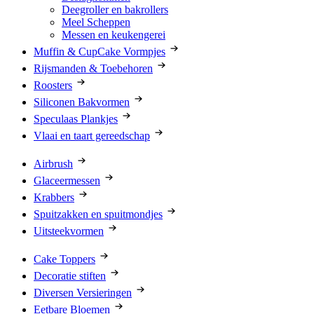
Deegroller en bakrollers
Meel Scheppen
Messen en keukengerei
Muffin & CupCake Vormpjes
Rijsmanden & Toebehoren
Roosters
Siliconen Bakvormen
Speculaas Plankjes
Vlaai en taart gereedschap
Airbrush
Glaceermessen
Krabbers
Spuitzakken en spuitmondjes
Uitsteekvormen
Cake Toppers
Decoratie stiften
Diversen Versieringen
Eetbare Bloemen