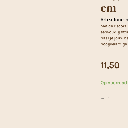
cm
Artikelnum
Met de Decora
eenvoudig stra
haal je jouw b
hoogwaardige a
11,50
Op voorraad
Decora
-
Bakvorm
Rechthoek
met
Losse
Bodem
35