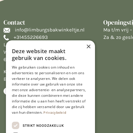
Contact
Openingst
info@limburgsbakwinkeltje.nl
Ma t/m vrij – 
+31455226693
Za & zo gesl
Limburgs Bakwinkeltje
×
Deze website maakt
Wijngaardsweg 16
gebruik van cookies.
6412 PJ Heerlen
We gebruiken cookies om inhoud en
KVK 14069470
advertenties te personaliseren en om ons
BTW NL809913914.B01
verkeer te analyseren. We delen ook
informatie over uw gebruik van onze site
met onze advertentie- en analysepartners,
die deze kunnen combineren met andere
informatie die u aan hen heeft verstrekt of
die zij hebben verzameld door uw gebruik
van hun diensten.
Privacybeleid
STRIKT NOODZAKELIJK