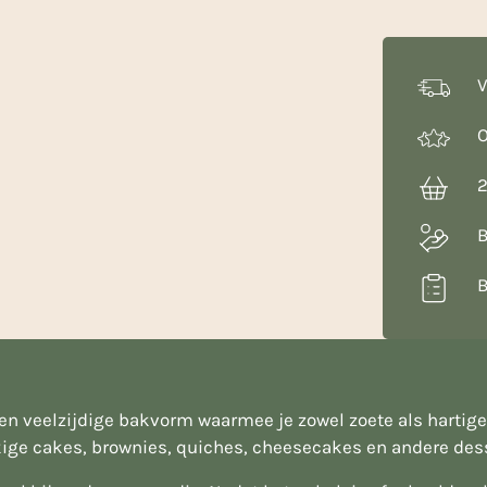
x
11
x
V
2.5
cm
O
aantal
2
B
B
veelzijdige bakvorm waarmee je zowel zoete als hartige cr
kige cakes, brownies, quiches, cheesecakes en andere dess