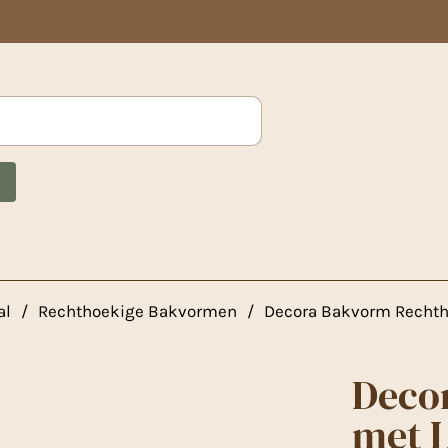
al
/
Rechthoekige Bakvormen
/
Decora Bakvorm Rechtho
Deco
met L