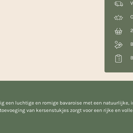
V
O
2
B
B
 een luchtige en romige bavaroise met een natuurlijke, in
 toevoeging van kersenstukjes zorgt voor een rijke en vol