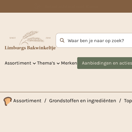
Betaal achteraf met Klarna
Zoekterm
Assortiment
Thema’s
Merken
Aanbiedingen en actie
Assortiment
/
Grondstoffen en ingrediënten
/
Top