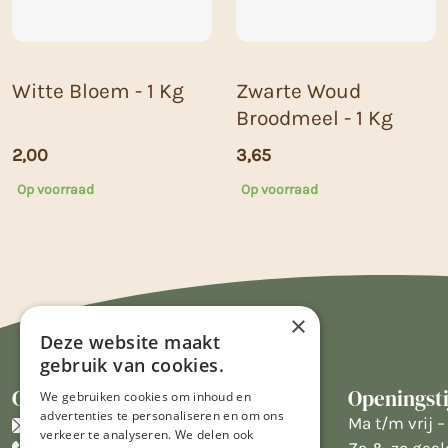
Witte Bloem - 1 Kg
Zwarte Woud
Broodmeel - 1 Kg
2,00
3,65
Op voorraad
Op voorraad
×
Deze website maakt
gebruik van cookies.
Contact
Openingst
We gebruiken cookies om inhoud en
advertenties te personaliseren en om ons
info@limburgsbakwinkeltje.nl
Ma t/m vrij – 
verkeer te analyseren. We delen ook