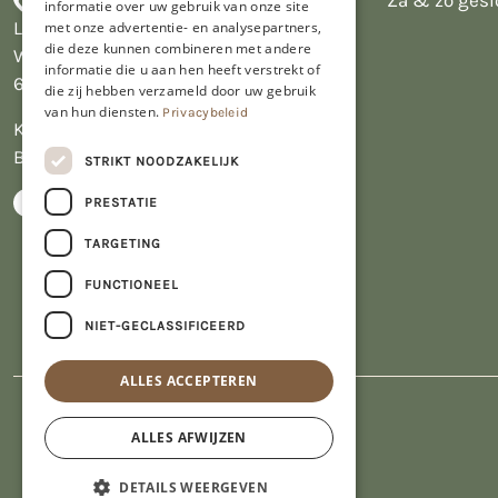
+31455226693
Za & zo gesl
informatie over uw gebruik van onze site
Limburgs Bakwinkeltje
met onze advertentie- en analysepartners,
die deze kunnen combineren met andere
Wijngaardsweg 16
informatie die u aan hen heeft verstrekt of
6412 PJ Heerlen
die zij hebben verzameld door uw gebruik
van hun diensten.
Privacybeleid
KVK 14069470
BTW NL809913914.B01
STRIKT NOODZAKELIJK
PRESTATIE
TARGETING
FUNCTIONEEL
NIET-GECLASSIFICEERD
ALLES ACCEPTEREN
ALLES AFWIJZEN
DETAILS WEERGEVEN