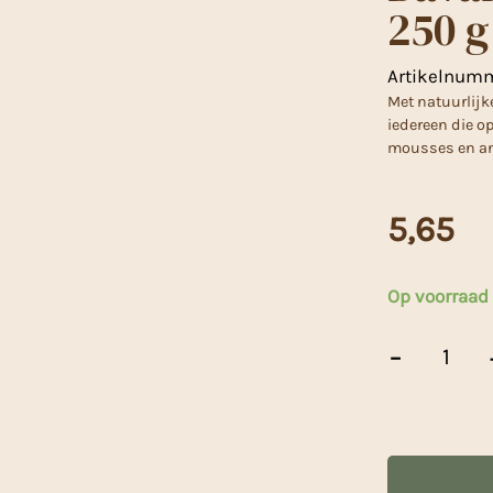
250 g
Artikelnum
Met natuurlijk
iedereen die op
mousses en and
5,65
Op voorraad
Bavaroise
-
Poeder
Kersen
-
250
g
aantal