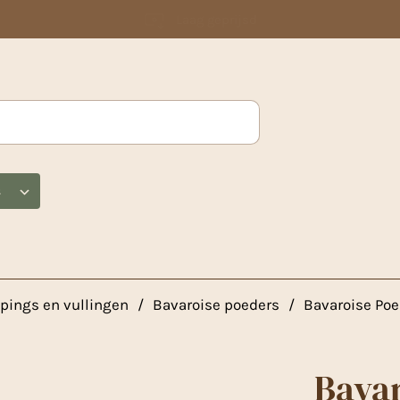
Laag geprijsd
s
pings en vullingen
/
Bavaroise poeders
/
Bavaroise Poe
Bavar