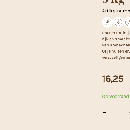
Artikelnum
Boeren Bruintj
rijk en smaakv
van ambachteli
Of je nu een e
vers, zelfgema
16,25
Op voorraad
Boeren
-
Bruintje
Broodmeel
-
5