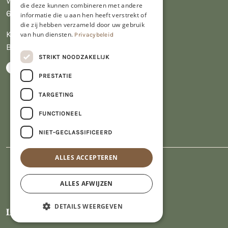
Wijngaardsweg 16
die deze kunnen combineren met andere
6412 PJ Heerlen
informatie die u aan hen heeft verstrekt of
die zij hebben verzameld door uw gebruik
KVK 14069470
van hun diensten.
Privacybeleid
BTW NL809913914.B01
STRIKT NOODZAKELIJK
PRESTATIE
TARGETING
FUNCTIONEEL
NIET-GECLASSIFICEERD
ALLES ACCEPTEREN
ALLES AFWIJZEN
DETAILS WEERGEVEN