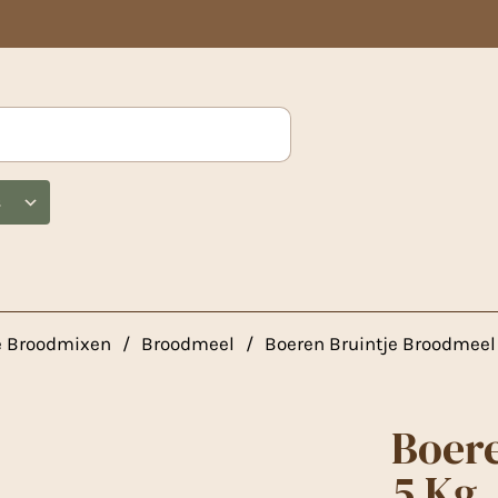
s
e Broodmixen
/
Broodmeel
/
Boeren Bruintje Broodmeel 
Boere
5 Kg