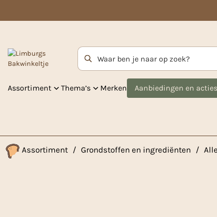
Zoekterm
Assortiment
Thema’s
Merken
Aanbiedingen en actie
Assortiment
/
Grondstoffen en ingrediënten
/
All