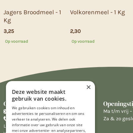
Jagers Broodmeel - 1
Volkorenmeel - 1 Kg
Kg
3,25
2,30
Op voorraad
Op voorraad
×
Deze website maakt
gebruik van cookies.
Contact
Openingst
We gebruiken cookies om inhoud en
info@limburgsbakwinkeltje.nl
Ma t/m vrij – 
advertenties te personaliseren en om ons
+31455226693
Za & zo gesl
verkeer te analyseren. We delen ook
informatie over uw gebruik van onze site
Limburgs Bakwinkeltje
met onze advertentie- en analysepartners,