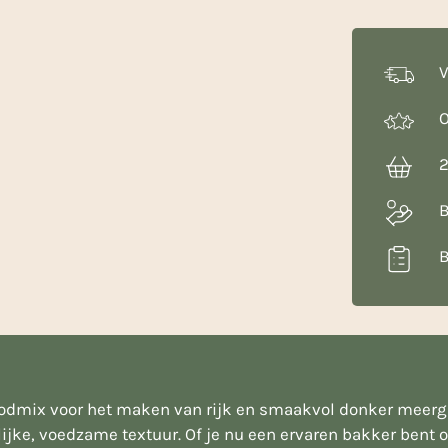
Kg
aantal
V
O
2
B
B
odmix voor het maken van rijk en smaakvol donker meergr
jke, voedzame textuur. Of je nu een ervaren bakker bent o