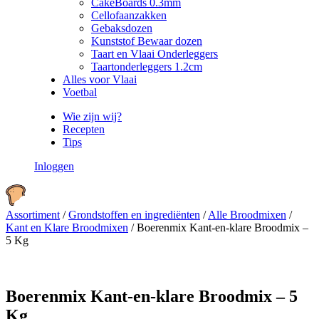
CakeBoards 0.3mm
Cellofaanzakken
Gebaksdozen
Kunststof Bewaar dozen
Taart en Vlaai Onderleggers
Taartonderleggers 1.2cm
Alles voor Vlaai
Voetbal
Wie zijn wij?
Recepten
Tips
Inloggen
Assortiment
/
Grondstoffen en ingrediënten
/
Alle Broodmixen
/
Kant en Klare Broodmixen
/
Boerenmix Kant-en-klare Broodmix –
5 Kg
Boerenmix Kant-en-klare Broodmix – 5
Kg