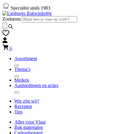
Naar
Naar
Specialist sinds 1983
hoofd-
footer
inhoud
gaan
Zoekterm
gaan
6
Assortiment
Thema’s
Merken
Aanbiedingen en acties
Wie zijn wij?
Recepten
Tips
Alles voor Vlaai
Bak materialen
Cadeaubonnen