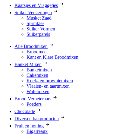
Kaarsjes en Vlaggetjes
Suiker Versieringen
Musket Zaad
Sprinkles
Suiker Vormen
Suikerparels
Alle Broodmixen
Broodmeel
Kant en Klare Broodmixen
Banket Mixen
Banketmixen
Cakemixen
Koek- en browniemixen
Vlaaien- en taartmixen
Wafelmixen
Brood Verbeteraars
Poeders
Chocolade
Diversen bakproducten
Fruit en honing
Bigarreaux