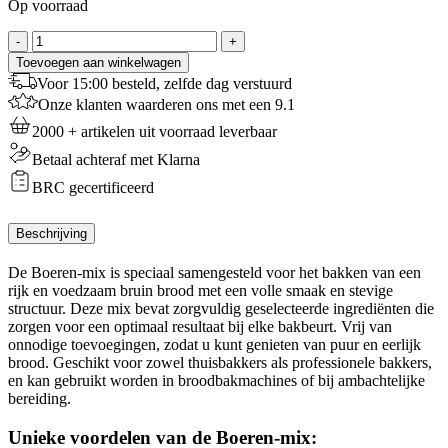
Op voorraad
Boerenmix
-
+
Kant-
Toevoegen aan winkelwagen
en-
Voor 15:00 besteld, zelfde dag verstuurd
klare
Onze klanten waarderen ons met een 9.1
Broodmix
-
2000 + artikelen uit voorraad leverbaar
5
Betaal achteraf met Klarna
Kg
aantal
BRC gecertificeerd
Beschrijving
De Boeren-mix is speciaal samengesteld voor het bakken van een
rijk en voedzaam bruin brood met een volle smaak en stevige
structuur. Deze mix bevat zorgvuldig geselecteerde ingrediënten die
zorgen voor een optimaal resultaat bij elke bakbeurt. Vrij van
onnodige toevoegingen, zodat u kunt genieten van puur en eerlijk
brood. Geschikt voor zowel thuisbakkers als professionele bakkers,
en kan gebruikt worden in broodbakmachines of bij ambachtelijke
bereiding.
Unieke voordelen van de Boeren-mix: