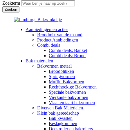
Zoekterm
Aanbiedingen en acties
Broodmix van de maand
Product Aanbiedingen
Combi deals
Combi deals: Banket
Combi deals: Brood
Bak materialen
Bakvormen metaal
Broodblikken
Springvormen
Muffin Bakvormen
Rechthoekige Bakvormen
Speciale bakvormen
Vierkante bakvormen
Vlaai en taart bakvormen
Diversen Bak Materialen
Klein bak gereedschap
Bak kwasten
Beslagkommen
Deegroller en bakrollers