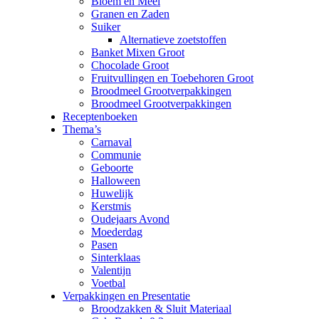
Bloem en Meel
Granen en Zaden
Suiker
Alternatieve zoetstoffen
Banket Mixen Groot
Chocolade Groot
Fruitvullingen en Toebehoren Groot
Broodmeel Grootverpakkingen
Broodmeel Grootverpakkingen
Receptenboeken
Thema’s
Carnaval
Communie
Geboorte
Halloween
Huwelijk
Kerstmis
Oudejaars Avond
Moederdag
Pasen
Sinterklaas
Valentijn
Voetbal
Verpakkingen en Presentatie
Broodzakken & Sluit Materiaal