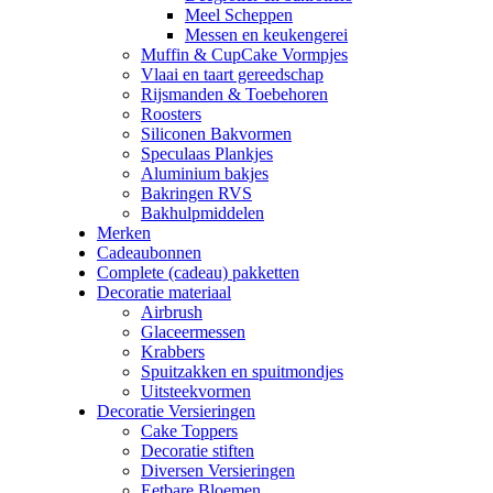
Meel Scheppen
Messen en keukengerei
Muffin & CupCake Vormpjes
Vlaai en taart gereedschap
Rijsmanden & Toebehoren
Roosters
Siliconen Bakvormen
Speculaas Plankjes
Aluminium bakjes
Bakringen RVS
Bakhulpmiddelen
Merken
Cadeaubonnen
Complete (cadeau) pakketten
Decoratie materiaal
Airbrush
Glaceermessen
Krabbers
Spuitzakken en spuitmondjes
Uitsteekvormen
Decoratie Versieringen
Cake Toppers
Decoratie stiften
Diversen Versieringen
Eetbare Bloemen