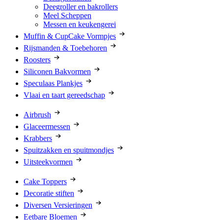
Deegroller en bakrollers
Meel Scheppen
Messen en keukengerei
Muffin & CupCake Vormpjes
Rijsmanden & Toebehoren
Roosters
Siliconen Bakvormen
Speculaas Plankjes
Vlaai en taart gereedschap
Airbrush
Glaceermessen
Krabbers
Spuitzakken en spuitmondjes
Uitsteekvormen
Cake Toppers
Decoratie stiften
Diversen Versieringen
Eetbare Bloemen