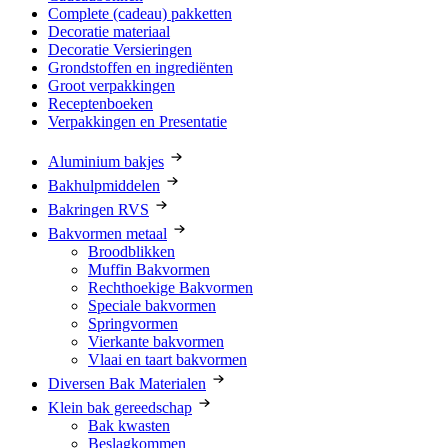
Complete (cadeau) pakketten
Decoratie materiaal
Decoratie Versieringen
Grondstoffen en ingrediënten
Groot verpakkingen
Receptenboeken
Verpakkingen en Presentatie
Aluminium bakjes
Bakhulpmiddelen
Bakringen RVS
Bakvormen metaal
Broodblikken
Muffin Bakvormen
Rechthoekige Bakvormen
Speciale bakvormen
Springvormen
Vierkante bakvormen
Vlaai en taart bakvormen
Diversen Bak Materialen
Klein bak gereedschap
Bak kwasten
Beslagkommen