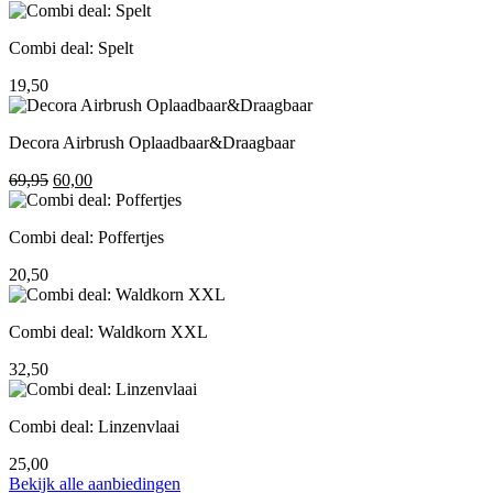
prijs
prijs
was:
is:
Combi deal: Spelt
195,00.
155,00.
19,50
Decora Airbrush Oplaadbaar&Draagbaar
Oorspronkelijke
Huidige
69,95
60,00
prijs
prijs
was:
is:
Combi deal: Poffertjes
69,95.
60,00.
20,50
Combi deal: Waldkorn XXL
32,50
Combi deal: Linzenvlaai
25,00
Bekijk alle aanbiedingen