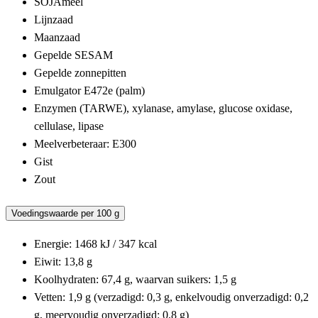
SOJAmeel
Lijnzaad
Maanzaad
Gepelde SESAM
Gepelde zonnepitten
Emulgator E472e (palm)
Enzymen (TARWE), xylanase, amylase, glucose oxidase,
cellulase, lipase
Meelverbeteraar: E300
Gist
Zout
Voedingswaarde per 100 g
Energie: 1468 kJ / 347 kcal
Eiwit: 13,8 g
Koolhydraten: 67,4 g, waarvan suikers: 1,5 g
Vetten: 1,9 g (verzadigd: 0,3 g, enkelvoudig onverzadigd: 0,2
g, meervoudig onverzadigd: 0,8 g)