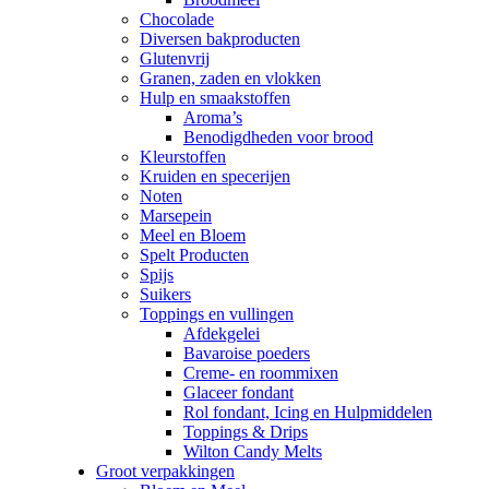
Chocolade
Diversen bakproducten
Glutenvrij
Granen, zaden en vlokken
Hulp en smaakstoffen
Aroma’s
Benodigdheden voor brood
Kleurstoffen
Kruiden en specerijen
Noten
Marsepein
Meel en Bloem
Spelt Producten
Spijs
Suikers
Toppings en vullingen
Afdekgelei
Bavaroise poeders
Creme- en roommixen
Glaceer fondant
Rol fondant, Icing en Hulpmiddelen
Toppings & Drips
Wilton Candy Melts
Groot verpakkingen