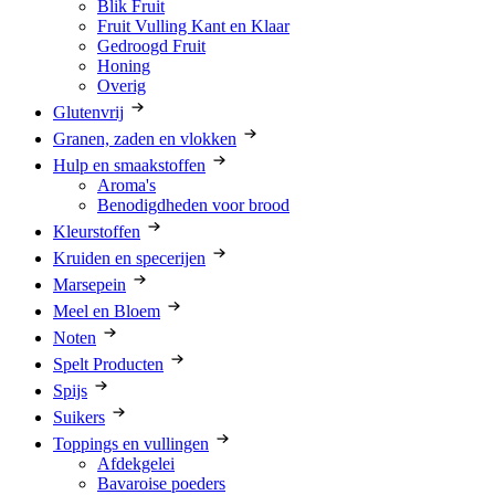
Blik Fruit
Fruit Vulling Kant en Klaar
Gedroogd Fruit
Honing
Overig
Glutenvrij
Granen, zaden en vlokken
Hulp en smaakstoffen
Aroma's
Benodigdheden voor brood
Kleurstoffen
Kruiden en specerijen
Marsepein
Meel en Bloem
Noten
Spelt Producten
Spijs
Suikers
Toppings en vullingen
Afdekgelei
Bavaroise poeders