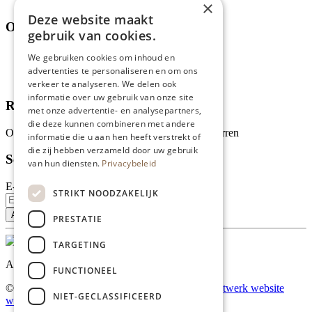
×
Deze website maakt
Over ons
gebruik van cookies.
Wie zijn wij?
We gebruiken cookies om inhoud en
Recepten
advertenties te personaliseren en om ons
Tips
verkeer te analyseren. We delen ook
informatie over uw gebruik van onze site
Recensies
met onze advertentie- en analysepartners,
die deze kunnen combineren met andere
Onze klanten waarderen ons met 4.9 van de 5 sterren
informatie die u aan hen heeft verstrekt of
die zij hebben verzameld door uw gebruik
Schrijf je in voor onze nieuwsbrief
van hun diensten.
Privacybeleid
E-mailadres
STRIKT NOODZAKELIJK
PRESTATIE
TARGETING
Al onze prijzen zijn incl. BTW
FUNCTIONEEL
© Copyright 2026 Limburgs Bakwinkeltje |
Maatwerk website
NIET-GECLASSIFICEERD
webmix