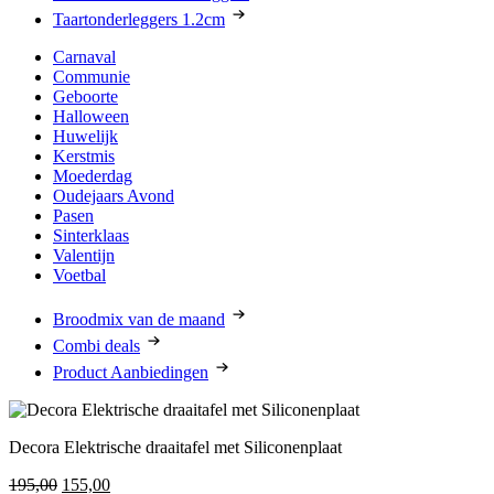
Taartonderleggers 1.2cm
Carnaval
Communie
Geboorte
Halloween
Huwelijk
Kerstmis
Moederdag
Oudejaars Avond
Pasen
Sinterklaas
Valentijn
Voetbal
Broodmix van de maand
Combi deals
Product Aanbiedingen
Decora Elektrische draaitafel met Siliconenplaat
Oorspronkelijke
Huidige
195,00
155,00