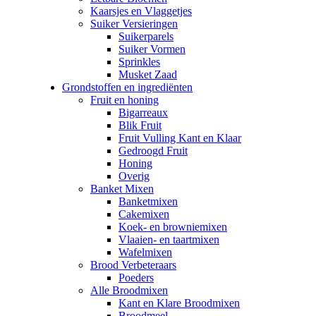
Kaarsjes en Vlaggetjes
Suiker Versieringen
Suikerparels
Suiker Vormen
Sprinkles
Musket Zaad
Grondstoffen en ingrediënten
Fruit en honing
Bigarreaux
Blik Fruit
Fruit Vulling Kant en Klaar
Gedroogd Fruit
Honing
Overig
Banket Mixen
Banketmixen
Cakemixen
Koek- en browniemixen
Vlaaien- en taartmixen
Wafelmixen
Brood Verbeteraars
Poeders
Alle Broodmixen
Kant en Klare Broodmixen
Broodmeel