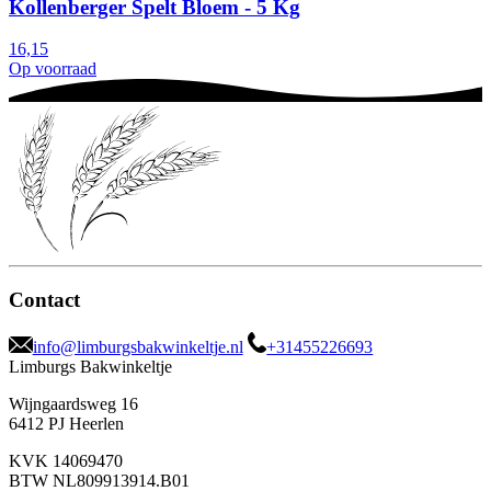
Kollenberger Spelt Bloem - 5 Kg
16,15
Op voorraad
Contact
info@limburgsbakwinkeltje.nl
+31455226693
Limburgs Bakwinkeltje
Wijngaardsweg 16
6412 PJ Heerlen
KVK 14069470
BTW NL809913914.B01