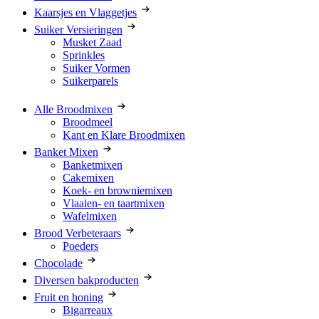
Kaarsjes en Vlaggetjes
Suiker Versieringen
Musket Zaad
Sprinkles
Suiker Vormen
Suikerparels
Alle Broodmixen
Broodmeel
Kant en Klare Broodmixen
Banket Mixen
Banketmixen
Cakemixen
Koek- en browniemixen
Vlaaien- en taartmixen
Wafelmixen
Brood Verbeteraars
Poeders
Chocolade
Diversen bakproducten
Fruit en honing
Bigarreaux