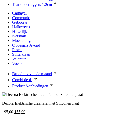
Taartonderleggers 1.2cm
Carnaval
Communie
Geboorte
Halloween
Huwelijk
Kerstmis
Moederdag
Oudejaars Avond
Pasen
Sinterklaas
Valentijn
Voetbal
Broodmix van de maand
Combi deals
Product Aanbiedingen
Decora Elektrische draaitafel met Siliconenplaat
Oorspronkelijke
Huidige
195,00
155,00