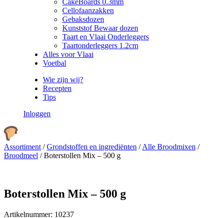
CakeBoards 0.3mm
Cellofaanzakken
Gebaksdozen
Kunststof Bewaar dozen
Taart en Vlaai Onderleggers
Taartonderleggers 1.2cm
Alles voor Vlaai
Voetbal
Wie zijn wij?
Recepten
Tips
Inloggen
Assortiment
/
Grondstoffen en ingrediënten
/
Alle Broodmixen
/
Broodmeel
/
Boterstollen Mix – 500 g
Boterstollen Mix – 500 g
Artikelnummer:
10237