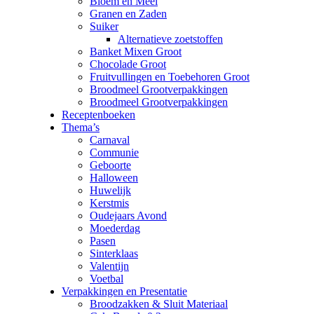
Bloem en Meel
Granen en Zaden
Suiker
Alternatieve zoetstoffen
Banket Mixen Groot
Chocolade Groot
Fruitvullingen en Toebehoren Groot
Broodmeel Grootverpakkingen
Broodmeel Grootverpakkingen
Receptenboeken
Thema’s
Carnaval
Communie
Geboorte
Halloween
Huwelijk
Kerstmis
Oudejaars Avond
Moederdag
Pasen
Sinterklaas
Valentijn
Voetbal
Verpakkingen en Presentatie
Broodzakken & Sluit Materiaal