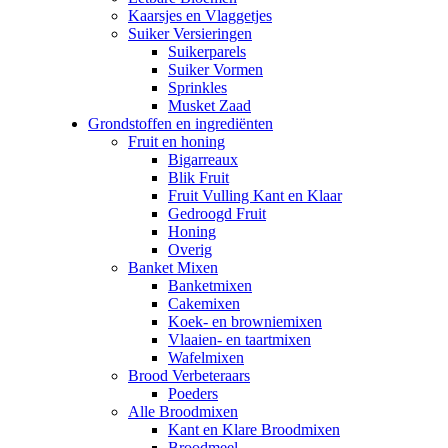
Kaarsjes en Vlaggetjes
Suiker Versieringen
Suikerparels
Suiker Vormen
Sprinkles
Musket Zaad
Grondstoffen en ingrediënten
Fruit en honing
Bigarreaux
Blik Fruit
Fruit Vulling Kant en Klaar
Gedroogd Fruit
Honing
Overig
Banket Mixen
Banketmixen
Cakemixen
Koek- en browniemixen
Vlaaien- en taartmixen
Wafelmixen
Brood Verbeteraars
Poeders
Alle Broodmixen
Kant en Klare Broodmixen
Broodmeel