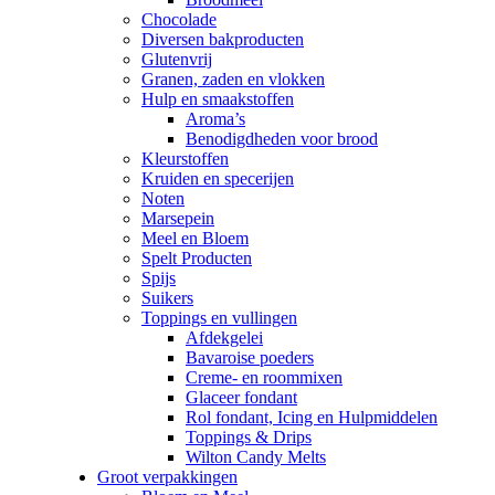
Chocolade
Diversen bakproducten
Glutenvrij
Granen, zaden en vlokken
Hulp en smaakstoffen
Aroma’s
Benodigdheden voor brood
Kleurstoffen
Kruiden en specerijen
Noten
Marsepein
Meel en Bloem
Spelt Producten
Spijs
Suikers
Toppings en vullingen
Afdekgelei
Bavaroise poeders
Creme- en roommixen
Glaceer fondant
Rol fondant, Icing en Hulpmiddelen
Toppings & Drips
Wilton Candy Melts
Groot verpakkingen