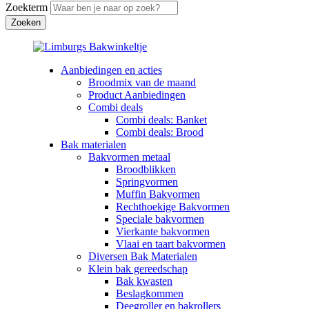
Zoekterm
Aanbiedingen en acties
Broodmix van de maand
Product Aanbiedingen
Combi deals
Combi deals: Banket
Combi deals: Brood
Bak materialen
Bakvormen metaal
Broodblikken
Springvormen
Muffin Bakvormen
Rechthoekige Bakvormen
Speciale bakvormen
Vierkante bakvormen
Vlaai en taart bakvormen
Diversen Bak Materialen
Klein bak gereedschap
Bak kwasten
Beslagkommen
Deegroller en bakrollers