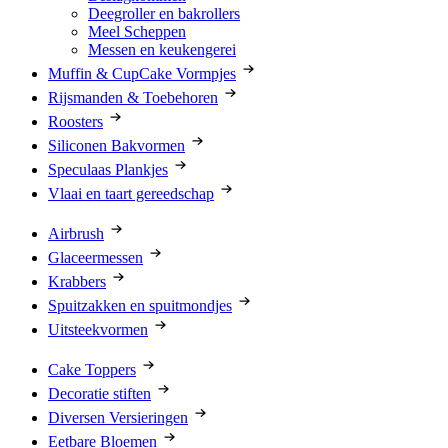
Deegroller en bakrollers
Meel Scheppen
Messen en keukengerei
Muffin & CupCake Vormpjes
Rijsmanden & Toebehoren
Roosters
Siliconen Bakvormen
Speculaas Plankjes
Vlaai en taart gereedschap
Airbrush
Glaceermessen
Krabbers
Spuitzakken en spuitmondjes
Uitsteekvormen
Cake Toppers
Decoratie stiften
Diversen Versieringen
Eetbare Bloemen