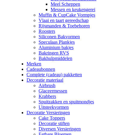
Meel Scheppen
Messen en keukengerei
Muffin & CupCake Vormpjes
Vlaai en taart gereedschap
Rijsmanden & Toebehoren
Roosters
Siliconen Bakvormen
Speculaas Plankjes
Aluminium bakjes
Bakringen RVS
Bakhulpmiddelen
Merken
Cadeaubonnen
Complete (cadeau) pakketten
Decoratie materiaal
Airbrush
Glaceermessen
Krabbers
Spuitzakken en spuitmondjes
Uitsteekvormen
Decoratie Versieringen
Cake Toppers
Decoratie stiften
Diversen Versieringen
Eetbare Bloemen