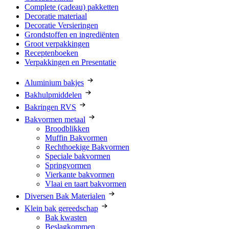
Complete (cadeau) pakketten
Decoratie materiaal
Decoratie Versieringen
Grondstoffen en ingrediënten
Groot verpakkingen
Receptenboeken
Verpakkingen en Presentatie
Aluminium bakjes
Bakhulpmiddelen
Bakringen RVS
Bakvormen metaal
Broodblikken
Muffin Bakvormen
Rechthoekige Bakvormen
Speciale bakvormen
Springvormen
Vierkante bakvormen
Vlaai en taart bakvormen
Diversen Bak Materialen
Klein bak gereedschap
Bak kwasten
Beslagkommen