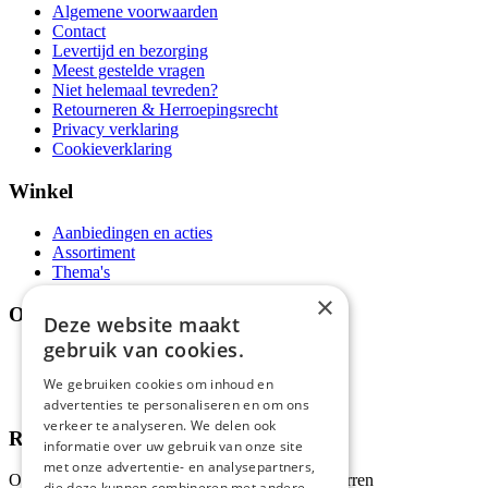
Algemene voorwaarden
Contact
Levertijd en bezorging
Meest gestelde vragen
Niet helemaal tevreden?
Retourneren & Herroepingsrecht
Privacy verklaring
Cookieverklaring
Winkel
Aanbiedingen en acties
Assortiment
Thema's
×
Over ons
Deze website maakt
gebruik van cookies.
Wie zijn wij?
Recepten
We gebruiken cookies om inhoud en
Tips
advertenties te personaliseren en om ons
verkeer te analyseren. We delen ook
Recensies
informatie over uw gebruik van onze site
met onze advertentie- en analysepartners,
Onze klanten waarderen ons met 4.9 van de 5 sterren
die deze kunnen combineren met andere