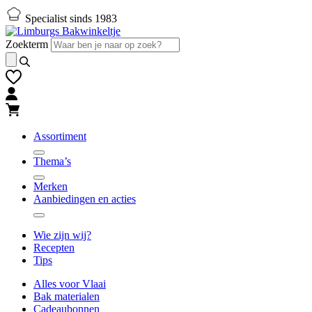
Naar
Naar
Specialist sinds 1983
hoofd-
footer
inhoud
gaan
Zoekterm
gaan
Assortiment
Thema’s
Merken
Aanbiedingen en acties
Wie zijn wij?
Recepten
Tips
Alles voor Vlaai
Bak materialen
Cadeaubonnen