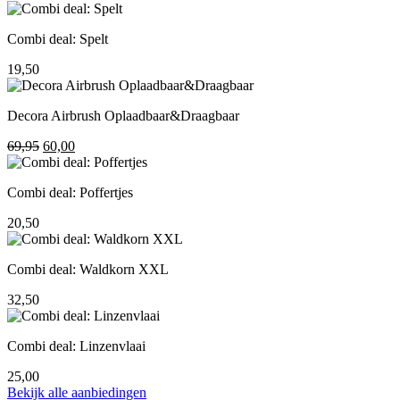
prijs
prijs
was:
is:
Combi deal: Spelt
195,00.
155,00.
19,50
Decora Airbrush Oplaadbaar&Draagbaar
Oorspronkelijke
Huidige
69,95
60,00
prijs
prijs
was:
is:
Combi deal: Poffertjes
69,95.
60,00.
20,50
Combi deal: Waldkorn XXL
32,50
Combi deal: Linzenvlaai
25,00
Bekijk alle aanbiedingen