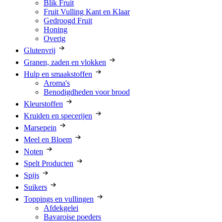
Blik Fruit
Fruit Vulling Kant en Klaar
Gedroogd Fruit
Honing
Overig
Glutenvrij
Granen, zaden en vlokken
Hulp en smaakstoffen
Aroma's
Benodigdheden voor brood
Kleurstoffen
Kruiden en specerijen
Marsepein
Meel en Bloem
Noten
Spelt Producten
Spijs
Suikers
Toppings en vullingen
Afdekgelei
Bavaroise poeders