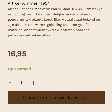
Artikelnummer:
11954
Met de Patisse Broodvorm Blauw Staal 33x14x10 cm bak je
eenvoudig heerlijke ambachtelijke broden met een
goudbruine, krokante korst. Blauw staal staat bekend om
zijn uitstekende warmtegeleiding en is een geliefd
materiaal onder thuisbakkers die streven naar een
professioneel bakresultaat.
16,95
Op voorraad
Patisse
-
+
Broodvorm
Blauw
Staal
Toevoegen aan winkelwagen
(33cm)
aantal