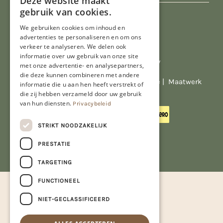
Deze website maakt
gebruik van cookies.
We gebruiken cookies om inhoud en
advertenties te personaliseren en om ons
verkeer te analyseren. We delen ook
informatie over uw gebruik van onze site
Al onze prijzen zijn incl. BTW
met onze advertentie- en analysepartners,
die deze kunnen combineren met andere
© Copyright 2026 Limburgs Bakwinkeltje |
Maatwerk
informatie die u aan hen heeft verstrekt of
website webmix
die zij hebben verzameld door uw gebruik
van hun diensten.
Privacybeleid
STRIKT NOODZAKELIJK
PRESTATIE
TARGETING
FUNCTIONEEL
NIET-GECLASSIFICEERD