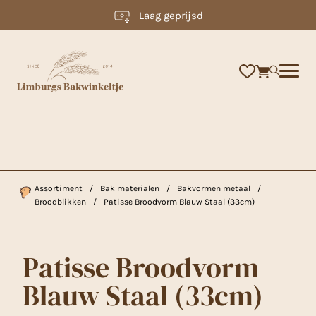
Laag geprijsd
×
Assortiment
/
Bak materialen
/
Bakvormen metaal
/
Broodblikken
/
Patisse Broodvorm Blauw Staal (33cm)
Patisse Broodvorm
Blauw Staal (33cm)