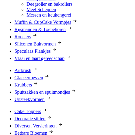
Deegroller en bakrollers
Meel Scheppen
Messen en keukengerei
Muffin & CupCake Vormpjes
Rijsmanden & Toebehoren
Roosters
Siliconen Bakvormen
Speculaas Plankjes
Vlaai en taart gereedschap
Airbrush
Glaceermessen
Krabbers
Spuitzakken en spuitmondjes
Uitsteekvormen
Cake Toppers
Decoratie stiften
Diversen Versieringen
Eetbare Bloemen