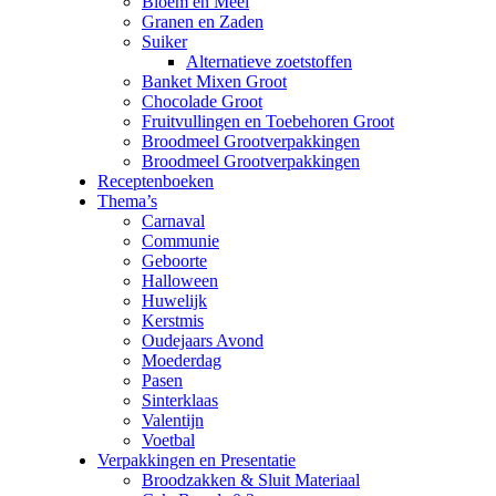
Bloem en Meel
Granen en Zaden
Suiker
Alternatieve zoetstoffen
Banket Mixen Groot
Chocolade Groot
Fruitvullingen en Toebehoren Groot
Broodmeel Grootverpakkingen
Broodmeel Grootverpakkingen
Receptenboeken
Thema’s
Carnaval
Communie
Geboorte
Halloween
Huwelijk
Kerstmis
Oudejaars Avond
Moederdag
Pasen
Sinterklaas
Valentijn
Voetbal
Verpakkingen en Presentatie
Broodzakken & Sluit Materiaal