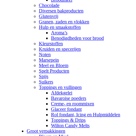
Chocolade
Diversen bakproducten
Glutenvrij
Granen, zaden en vlokken
Hulp en smaakstoffen
Aroma’s
Benodigdheden voor brood
Kleurstoffen
Kruiden en specerijen
Noten
Marsepein
Meel en Bloem
Spelt Producten
Spijs
Suikers
Toppings en vullingen
Afdekgelei
Bavaroise poeders
Creme- en roommixen
Glaceer fondant
Rol fondant, Icing en Hulpmiddelen
Toppings & Drips
Wilton Candy Melts
Groot verpakkingen