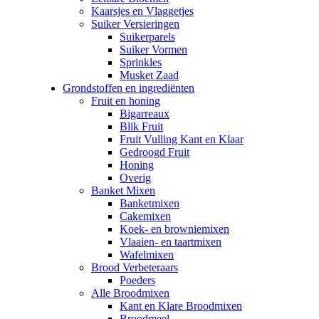
Kaarsjes en Vlaggetjes
Suiker Versieringen
Suikerparels
Suiker Vormen
Sprinkles
Musket Zaad
Grondstoffen en ingrediënten
Fruit en honing
Bigarreaux
Blik Fruit
Fruit Vulling Kant en Klaar
Gedroogd Fruit
Honing
Overig
Banket Mixen
Banketmixen
Cakemixen
Koek- en browniemixen
Vlaaien- en taartmixen
Wafelmixen
Brood Verbeteraars
Poeders
Alle Broodmixen
Kant en Klare Broodmixen
Broodmeel