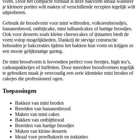
vorm. Door het compacte formaat is deze bakvorm ideaal wanneer
je kleinere porties wilt maken of verschillende recepten tegelijk wilt
uitproberen.
Gebruik de broodvorm voor mini witbroden, volkorenbroodjes,
bananenbrood, ontbijtcake, mini tulbandcakes of hartige broodjes.
Ook voor desserts zoals kleine cheesecakes of ijstaarten biedt de
vorm volop mogelijkheden. Dankzij de stevige constructie
behouden je bakcreaties tijdens het bakken hun vorm en krijgen ze
een mooie gelijkmatige garing.
De mini broodvorm is bovendien perfect voor feestjes, high tea’s,
cadeaupakketjes of buffetten. Door meerdere broodvormen tegelijk
te gebruiken maak je eenvoudig een serie identieke mini broden of
cakejes die professioneel ogen.
Toepassingen
Bakken van mini broden
Bereiden van bananenbrood
Maken van mini cakes
Bakken van ontbijtbrood
Bereiden van hartige broodjes
Maken van kleine desserts
Ideaal voor proefbaksels en traktaties