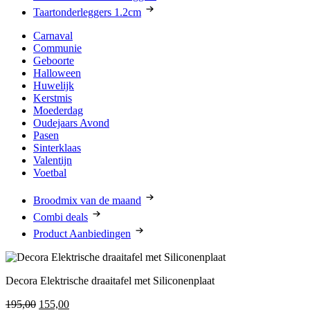
Taartonderleggers 1.2cm
Carnaval
Communie
Geboorte
Halloween
Huwelijk
Kerstmis
Moederdag
Oudejaars Avond
Pasen
Sinterklaas
Valentijn
Voetbal
Broodmix van de maand
Combi deals
Product Aanbiedingen
Decora Elektrische draaitafel met Siliconenplaat
Oorspronkelijke
Huidige
195,00
155,00