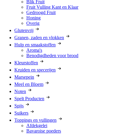
Blik Fruit
Fruit Vulling Kant en Klaar
Gedroogd Fruit
Honing
Overig
Glutenvrij
Granen, zaden en vlokken
Hulp en smaakstoffen
Aroma's
Benodigdheden voor brood
Kleurstoffen
Kruiden en specerijen
Marsepein
Meel en Bloem
Noten
Spelt Producten
Spijs
Suikers
Toppings en vullingen
Afdekgelei
Bavaroise poeders