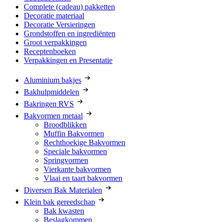
Complete (cadeau) pakketten
Decoratie materiaal
Decoratie Versieringen
Grondstoffen en ingrediënten
Groot verpakkingen
Receptenboeken
Verpakkingen en Presentatie
Aluminium bakjes
Bakhulpmiddelen
Bakringen RVS
Bakvormen metaal
Broodblikken
Muffin Bakvormen
Rechthoekige Bakvormen
Speciale bakvormen
Springvormen
Vierkante bakvormen
Vlaai en taart bakvormen
Diversen Bak Materialen
Klein bak gereedschap
Bak kwasten
Beslagkommen