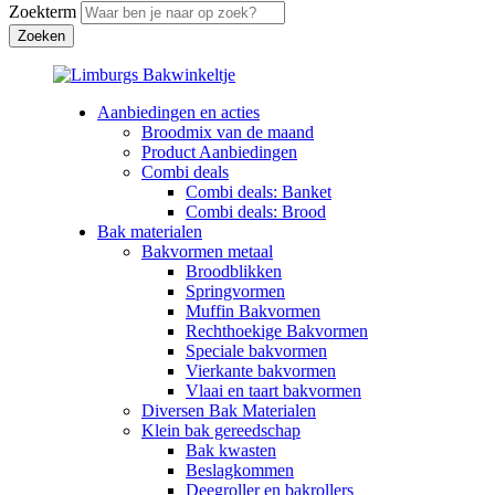
Zoekterm
Aanbiedingen en acties
Broodmix van de maand
Product Aanbiedingen
Combi deals
Combi deals: Banket
Combi deals: Brood
Bak materialen
Bakvormen metaal
Broodblikken
Springvormen
Muffin Bakvormen
Rechthoekige Bakvormen
Speciale bakvormen
Vierkante bakvormen
Vlaai en taart bakvormen
Diversen Bak Materialen
Klein bak gereedschap
Bak kwasten
Beslagkommen
Deegroller en bakrollers