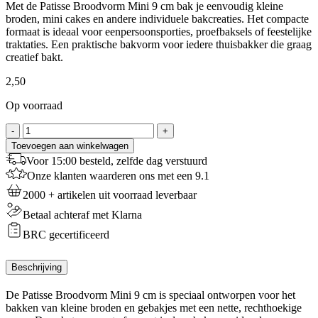
Met de Patisse Broodvorm Mini 9 cm bak je eenvoudig kleine
broden, mini cakes en andere individuele bakcreaties. Het compacte
formaat is ideaal voor eenpersoonsporties, proefbaksels of feestelijke
traktaties. Een praktische bakvorm voor iedere thuisbakker die graag
creatief bakt.
2,50
Op voorraad
Patisse
-
+
Broodvorm
Toevoegen aan winkelwagen
Mini
Voor 15:00 besteld, zelfde dag verstuurd
9
Onze klanten waarderen ons met een 9.1
cm
aantal
2000 + artikelen uit voorraad leverbaar
Betaal achteraf met Klarna
BRC gecertificeerd
Beschrijving
De Patisse Broodvorm Mini 9 cm is speciaal ontworpen voor het
bakken van kleine broden en gebakjes met een nette, rechthoekige