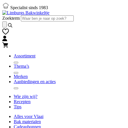
Naar
Naar
Specialist sinds 1983
hoofd-
footer
inhoud
gaan
Zoekterm
gaan
Assortiment
Thema’s
Merken
Aanbiedingen en acties
Wie zijn wij?
Recepten
Tips
Alles voor Vlaai
Bak materialen
Cadeaubonnen