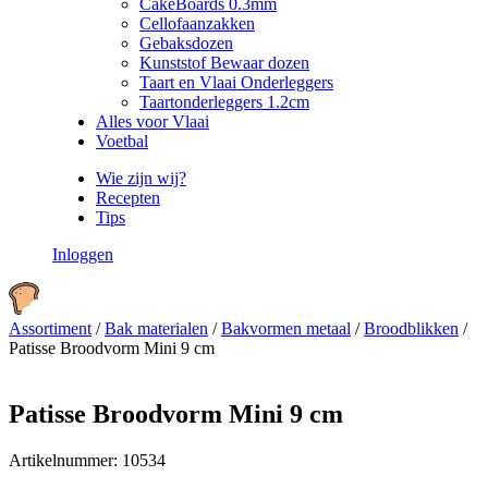
CakeBoards 0.3mm
Cellofaanzakken
Gebaksdozen
Kunststof Bewaar dozen
Taart en Vlaai Onderleggers
Taartonderleggers 1.2cm
Alles voor Vlaai
Voetbal
Wie zijn wij?
Recepten
Tips
Inloggen
Assortiment
/
Bak materialen
/
Bakvormen metaal
/
Broodblikken
/
Patisse Broodvorm Mini 9 cm
Patisse Broodvorm Mini 9 cm
Artikelnummer:
10534