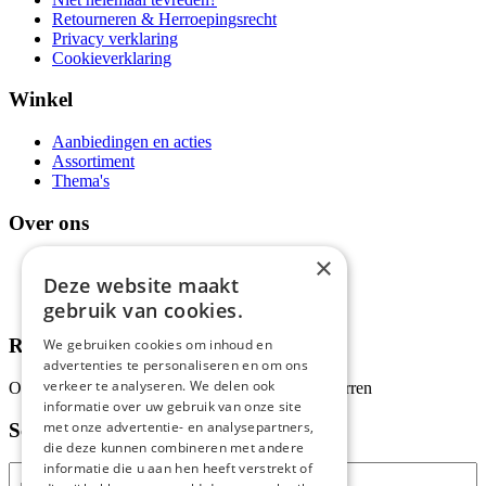
Retourneren & Herroepingsrecht
Privacy verklaring
Cookieverklaring
Winkel
Aanbiedingen en acties
Assortiment
Thema's
Over ons
×
Wie zijn wij?
Deze website maakt
Recepten
Tips
gebruik van cookies.
Recensies
We gebruiken cookies om inhoud en
advertenties te personaliseren en om ons
verkeer te analyseren. We delen ook
Onze klanten waarderen ons met 4.9 van de 5 sterren
informatie over uw gebruik van onze site
met onze advertentie- en analysepartners,
Schrijf je in voor onze nieuwsbrief
die deze kunnen combineren met andere
informatie die u aan hen heeft verstrekt of
E-