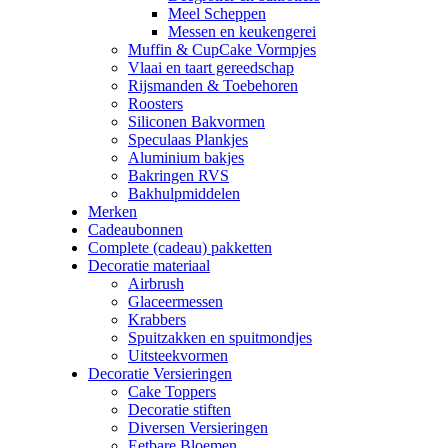
Meel Scheppen
Messen en keukengerei
Muffin & CupCake Vormpjes
Vlaai en taart gereedschap
Rijsmanden & Toebehoren
Roosters
Siliconen Bakvormen
Speculaas Plankjes
Aluminium bakjes
Bakringen RVS
Bakhulpmiddelen
Merken
Cadeaubonnen
Complete (cadeau) pakketten
Decoratie materiaal
Airbrush
Glaceermessen
Krabbers
Spuitzakken en spuitmondjes
Uitsteekvormen
Decoratie Versieringen
Cake Toppers
Decoratie stiften
Diversen Versieringen
Eetbare Bloemen