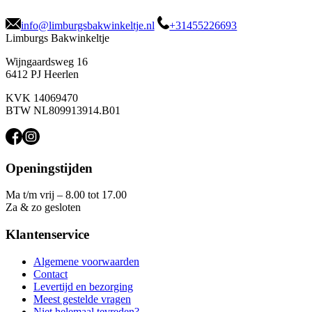
info@limburgsbakwinkeltje.nl
+31455226693
Limburgs Bakwinkeltje
Wijngaardsweg 16
6412 PJ Heerlen
KVK 14069470
BTW NL809913914.B01
Openingstijden
Ma t/m vrij – 8.00 tot 17.00
Za & zo gesloten
Klantenservice
Algemene voorwaarden
Contact
Levertijd en bezorging
Meest gestelde vragen
Niet helemaal tevreden?