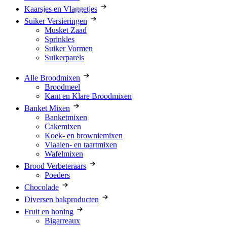
Kaarsjes en Vlaggetjes
Suiker Versieringen
Musket Zaad
Sprinkles
Suiker Vormen
Suikerparels
Alle Broodmixen
Broodmeel
Kant en Klare Broodmixen
Banket Mixen
Banketmixen
Cakemixen
Koek- en browniemixen
Vlaaien- en taartmixen
Wafelmixen
Brood Verbeteraars
Poeders
Chocolade
Diversen bakproducten
Fruit en honing
Bigarreaux