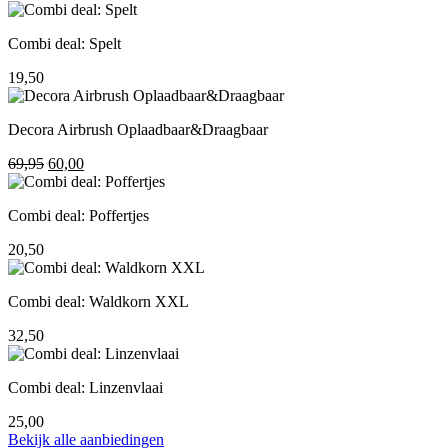
prijs
prijs
was:
is:
Combi deal: Spelt
195,00.
155,00.
19,50
Decora Airbrush Oplaadbaar&Draagbaar
Oorspronkelijke
Huidige
69,95
60,00
prijs
prijs
was:
is:
Combi deal: Poffertjes
69,95.
60,00.
20,50
Combi deal: Waldkorn XXL
32,50
Combi deal: Linzenvlaai
25,00
Bekijk alle aanbiedingen