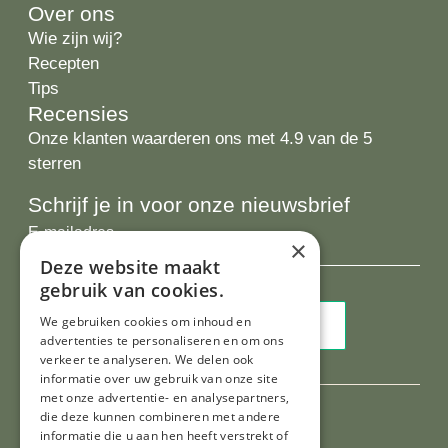
Over ons
Wie zijn wij?
Recepten
Tips
Recensies
Onze klanten waarderen ons met 4.9 van de 5
sterren
Schrijf je in voor onze nieuwsbrief
E-
×
mailadres
Deze website maakt
gebruik van cookies.
We gebruiken cookies om inhoud en
advertenties te personaliseren en om ons
verkeer te analyseren. We delen ook
informatie over uw gebruik van onze site
met onze advertentie- en analysepartners,
die deze kunnen combineren met andere
informatie die u aan hen heeft verstrekt of
Al onze prijzen zijn incl. BTW