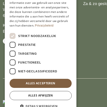
informatie over uw gebruik van onze site
Limburgs Bakwinkeltje
Za & zo gesl
met onze advertentie- en analysepartners,
Wijngaardsweg 16
die deze kunnen combineren met andere
6412 PJ Heerlen
informatie die u aan hen heeft verstrekt of
die zij hebben verzameld door uw gebruik
KVK 14069470
van hun diensten.
Privacybeleid
BTW NL809913914.B01
STRIKT NOODZAKELIJK
PRESTATIE
TARGETING
FUNCTIONEEL
NIET-GECLASSIFICEERD
ALLES ACCEPTEREN
ALLES AFWIJZEN
DETAILS WEERGEVEN