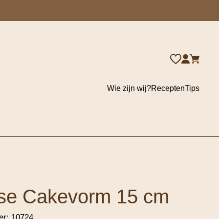
Wie zijn wij?
Recepten
Tips
sse Cakevorm 15 cm
er:
10724