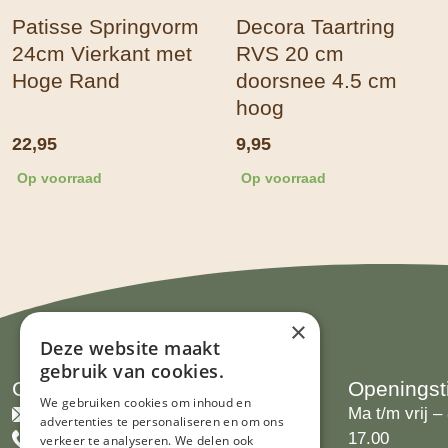
Patisse Springvorm
Decora Taartring
24cm Vierkant met
RVS 20 cm
Hoge Rand
doorsnee 4.5 cm
hoog
22,95
9,95
Op voorraad
Op voorraad
×
Deze website maakt
gebruik van cookies.
Contact
Openingst
We gebruiken cookies om inhoud en
info@limburgsbakwinkeltje.nl
Ma t/m vrij – 
advertenties te personaliseren en om ons
+31455226693
17.00
verkeer te analyseren. We delen ook