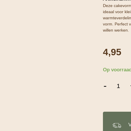
Deze cakevorm
ideaal voor kl
warmteverdelin
vorm. Perfect v
willen werken.
4,95
Op voorraa
Patisse
-
Cakevorm
15
cm
aantal
V