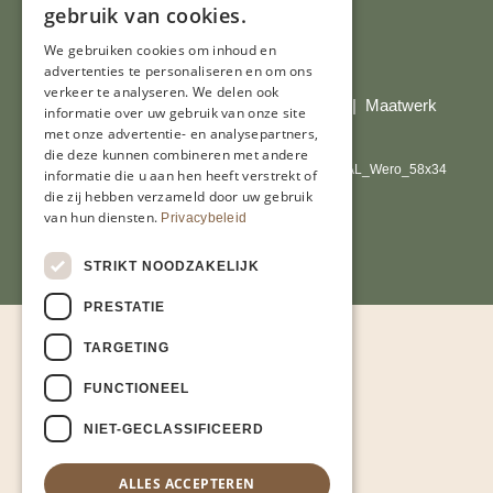
gebruik van cookies.
We gebruiken cookies om inhoud en
Al onze prijzen zijn incl. BTW
advertenties te personaliseren en om ons
verkeer te analyseren. We delen ook
© Copyright 2026 Limburgs Bakwinkeltje |
Maatwerk
informatie over uw gebruik van onze site
website webmix
met onze advertentie- en analysepartners,
die deze kunnen combineren met andere
informatie die u aan hen heeft verstrekt of
die zij hebben verzameld door uw gebruik
van hun diensten.
Privacybeleid
STRIKT NOODZAKELIJK
PRESTATIE
TARGETING
FUNCTIONEEL
NIET-GECLASSIFICEERD
ALLES ACCEPTEREN