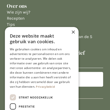
Over ons
Wie zijn wij?
Recepten
Tips
Recensies
×
Deze website maakt
Onze klanten waarderen ons met 4.9 van de 5
gebruik van cookies.
sterren
We gebruiken cookies om inhoud en
Schrijf je in voor onze nieuwsbrief
advertenties te personaliseren en om ons
E-
verkeer te analyseren. We delen ook
informatie over uw gebruik van onze site
mailadres
met onze advertentie- en analysepartners,
die deze kunnen combineren met andere
informatie die u aan hen heeft verstrekt of
die zij hebben verzameld door uw gebruik
van hun diensten.
Privacybeleid
STRIKT NOODZAKELIJK
PRESTATIE