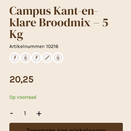
Campus Kant-en-
klare Broodmix – 5
Kg
Artikelnummer:
10216
20,25
Op voorraad
Campus
-
+
Kant-
en-
klare
Toevoegen aan winkelwagen
Broodmix