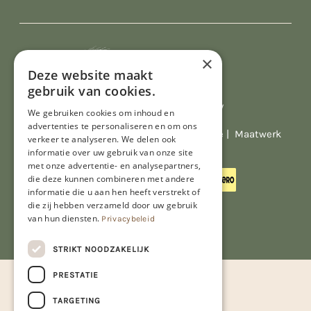
×
Deze website maakt
gebruik van cookies.
Al onze prijzen zijn incl. BTW
We gebruiken cookies om inhoud en
advertenties te personaliseren en om ons
© Copyright 2026 Limburgs Bakwinkeltje |
Maatwerk
verkeer te analyseren. We delen ook
website webmix
informatie over uw gebruik van onze site
met onze advertentie- en analysepartners,
die deze kunnen combineren met andere
informatie die u aan hen heeft verstrekt of
die zij hebben verzameld door uw gebruik
van hun diensten.
Privacybeleid
STRIKT NOODZAKELIJK
PRESTATIE
TARGETING