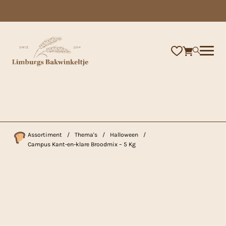
×
Assortiment
/
Thema's
/
Halloween
/
Campus Kant-en-klare Broodmix – 5 Kg