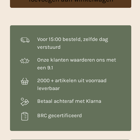
-
5
Kg
aantal
Voor 15:00 besteld, zelfde dag
verstuurd
Onze klanten waarderen ons met
een 9.1
2000 + artikelen uit voorraad
leverbaar
Betaal achteraf met Klarna
BRC gecertificeerd