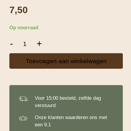
7,50
Op voorraad
Chiazaad
-
+
-
500
g
Toevoegen aan winkelwagen
aantal
Voor 15:00 besteld, zelfde dag
verstuurd
Onze klanten waarderen ons met
een 9.1