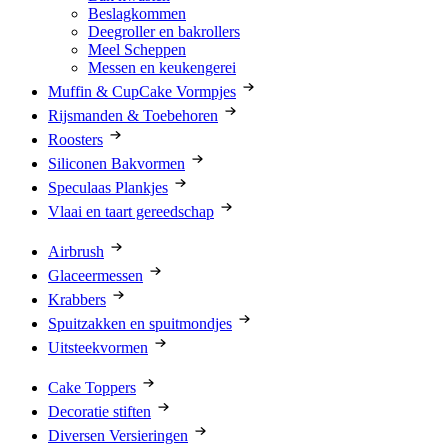
Beslagkommen
Deegroller en bakrollers
Meel Scheppen
Messen en keukengerei
Muffin & CupCake Vormpjes
Rijsmanden & Toebehoren
Roosters
Siliconen Bakvormen
Speculaas Plankjes
Vlaai en taart gereedschap
Airbrush
Glaceermessen
Krabbers
Spuitzakken en spuitmondjes
Uitsteekvormen
Cake Toppers
Decoratie stiften
Diversen Versieringen