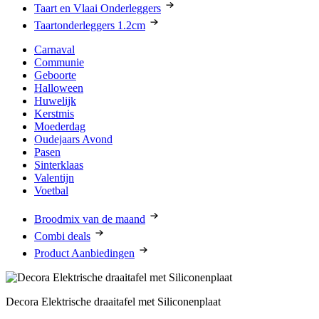
Taart en Vlaai Onderleggers
Taartonderleggers 1.2cm
Carnaval
Communie
Geboorte
Halloween
Huwelijk
Kerstmis
Moederdag
Oudejaars Avond
Pasen
Sinterklaas
Valentijn
Voetbal
Broodmix van de maand
Combi deals
Product Aanbiedingen
Decora Elektrische draaitafel met Siliconenplaat