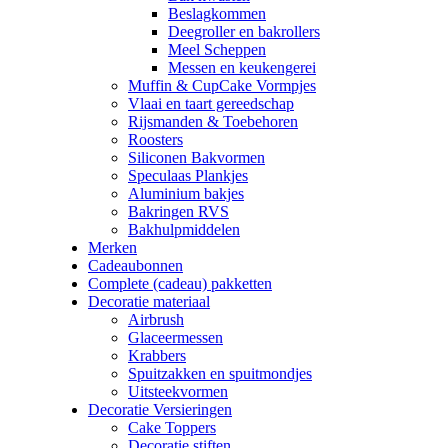
Beslagkommen
Deegroller en bakrollers
Meel Scheppen
Messen en keukengerei
Muffin & CupCake Vormpjes
Vlaai en taart gereedschap
Rijsmanden & Toebehoren
Roosters
Siliconen Bakvormen
Speculaas Plankjes
Aluminium bakjes
Bakringen RVS
Bakhulpmiddelen
Merken
Cadeaubonnen
Complete (cadeau) pakketten
Decoratie materiaal
Airbrush
Glaceermessen
Krabbers
Spuitzakken en spuitmondjes
Uitsteekvormen
Decoratie Versieringen
Cake Toppers
Decoratie stiften