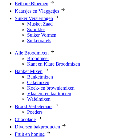
Eetbare Bloemen
Kaarsjes en Vlaggetjes
Suiker Versieringen
Musket Zaad
Sprinkles
Suiker Vormen
Suikerparels
Alle Broodmixen
Broodmeel
Kant en Klare Broodmixen
Banket Mixen
Banketmixen
Cakemixen
Koek- en browniemixen
Vlaaien- en taartmixen
Wafelmixen
Brood Verbeteraars
Poeders
Chocolade
Diversen bakproducten
Fruit en honing