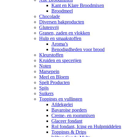
Kant en Klare Broodmixen
Broodmeel
Chocolade
Diversen bakproducten
Glutenvrij
Granen, zaden en vlokken
Hulp en smaakstoffen
Aroma’s
Benodigdheden voor brood
Kleurstoffen
Kruiden en specerijen
Noten
Marsepein
Meel en Bloem
Spelt Producten
Spijs
Suikers
Toppings en vullingen
Afdekgelei
Bavaroise poeders
Creme- en roommixen
Glaceer fondant
Rol fondant, Icing en Hulpmiddelen
Toppings & Drips