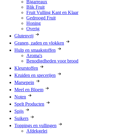
Bigarreaux
Blik Fruit
Fruit Vulling Kant en Klaar
Gedroogd Fruit
Honing
Overig
Glutenvrij
Granen, zaden en vlokken
Hulp en smaakstoffen
Aroma's
Benodigdheden voor brood
Kleurstoffen
Kruiden en specerijen
Marsepein
Meel en Bloem
Noten
Spelt Producten
Spijs
Suikers
Toppings en vullingen
Afdekgelei