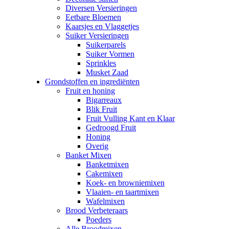
Diversen Versieringen
Eetbare Bloemen
Kaarsjes en Vlaggetjes
Suiker Versieringen
Suikerparels
Suiker Vormen
Sprinkles
Musket Zaad
Grondstoffen en ingrediënten
Fruit en honing
Bigarreaux
Blik Fruit
Fruit Vulling Kant en Klaar
Gedroogd Fruit
Honing
Overig
Banket Mixen
Banketmixen
Cakemixen
Koek- en browniemixen
Vlaaien- en taartmixen
Wafelmixen
Brood Verbeteraars
Poeders
Alle Broodmixen