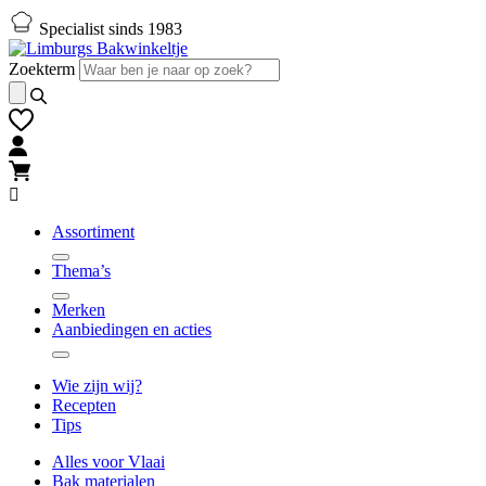
Naar
Naar
Specialist sinds 1983
hoofd-
footer
inhoud
gaan
Zoekterm
gaan
Assortiment
Thema’s
Merken
Aanbiedingen en acties
Wie zijn wij?
Recepten
Tips
Alles voor Vlaai
Bak materialen