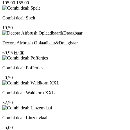
Oorspronkelijke
Huidige
195,00
155,00
prijs
prijs
was:
is:
Combi deal: Spelt
195,00.
155,00.
19,50
Decora Airbrush Oplaadbaar&Draagbaar
Oorspronkelijke
Huidige
69,95
60,00
prijs
prijs
was:
is:
Combi deal: Poffertjes
69,95.
60,00.
20,50
Combi deal: Waldkorn XXL
32,50
Combi deal: Linzenvlaai
25,00