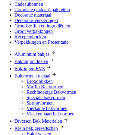
Cadeaubonnen
Complete (cadeau) pakketten
Decoratie materiaal
Decoratie Versieringen
Grondstoffen en ingrediënten
Groot verpakkingen
Receptenboeken
Verpakkingen en Presentatie
Aluminium bakjes
Bakhulpmiddelen
Bakringen RVS
Bakvormen metaal
Broodblikken
Muffin Bakvormen
Rechthoekige Bakvormen
Speciale bakvormen
Springvormen
Vierkante bakvormen
Vlaai en taart bakvormen
Diversen Bak Materialen
Klein bak gereedschap
Bak kwasten