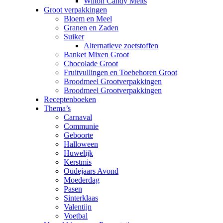
Wilton Candy Melts
Groot verpakkingen
Bloem en Meel
Granen en Zaden
Suiker
Alternatieve zoetstoffen
Banket Mixen Groot
Chocolade Groot
Fruitvullingen en Toebehoren Groot
Broodmeel Grootverpakkingen
Broodmeel Grootverpakkingen
Receptenboeken
Thema’s
Carnaval
Communie
Geboorte
Halloween
Huwelijk
Kerstmis
Oudejaars Avond
Moederdag
Pasen
Sinterklaas
Valentijn
Voetbal