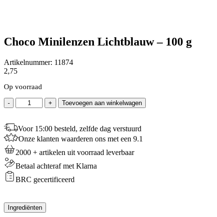
Choco Minilenzen Lichtblauw – 100 g
Artikelnummer:
11874
2,75
Op voorraad
Choco
-
+
Toevoegen aan winkelwagen
Minilenzen
Lichtblauw
-
Voor 15:00 besteld, zelfde dag verstuurd
100
Onze klanten waarderen ons met een 9.1
g
2000 + artikelen uit voorraad leverbaar
aantal
Betaal achteraf met Klarna
BRC gecertificeerd
Ingrediënten