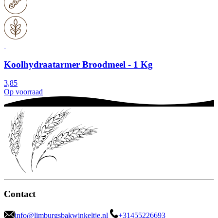
Koolhydraatarmer Broodmeel - 1 Kg
3,85
Op voorraad
Contact
info@limburgsbakwinkeltje.nl
+31455226693