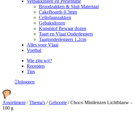
Verpakkingen en Presentatie
Broodzakken & Sluit Materiaal
CakeBoards 0.3mm
Cellofaanzakken
Gebaksdozen
Kunststof Bewaar dozen
Taart en Vlaai Onderleggers
Taartonderleggers 1.2cm
Alles voor Vlaai
Voetbal
Wie zijn wij?
Recepten
Tips
Inloggen
Assortiment
/
Thema's
/
Geboorte
/
Choco Minilenzen Lichtblauw –
100 g